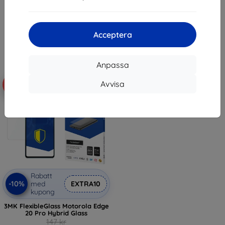
269 kr
97 kr
242 kr
Sista varan i lager
I lager > 5 st
Acceptera
Anpassa
Avvisa
-10%
Rabatt
-10%
med
EXTRA10
kupong
3MK FlexibleGlass Motorola Edge
20 Pro Hybrid Glass
147 kr