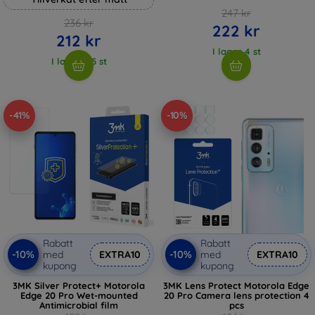
247 kr
236 kr
222 kr
212 kr
I lager 4 st
I lager > 5 st
-41%
-10%
Rabatt
Rabatt
-10%
-10%
med
EXTRA10
med
EXTRA10
kupong
kupong
3MK Silver Protect+ Motorola
3MK Lens Protect Motorola Edge
Edge 20 Pro Wet-mounted
20 Pro Camera lens protection 4
Antimicrobial film
pcs