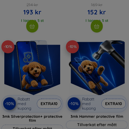
214 kr
169 kr
193 kr
152 kr
I lager > 5 st
I lager > 5 st
-10%
-10%
Rabatt
Rabatt
-10%
-10%
med
EXTRA10
med
EXTRA10
kupong
kupong
3mk Silverprotection+ protective
3mk Hammer protective film
film
Tillverkat efter mått
Tillverkat efter mått