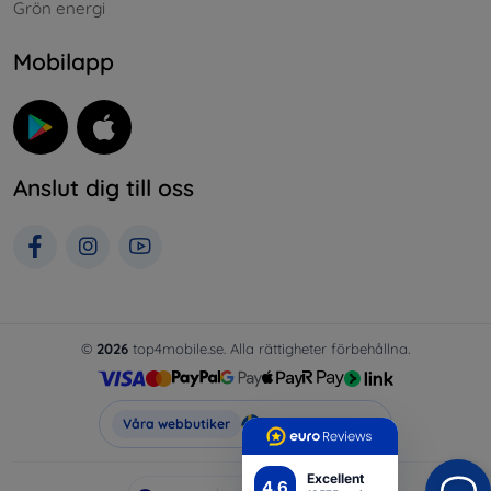
Grön energi
Mobilapp
Anslut dig till oss
©
2026
top4mobile.se. Alla rättigheter förbehållna.
Top4Mobile.se
Våra webbutiker
Excellent
4.6