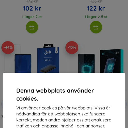
172 kr
136 kr
102 kr
122 kr
I lager 2 st
I lager > 5 st
-44%
-10%
Denna webbplats använder
cookies.
Rabatt
Rabatt
-10%
-10%
med
EXTRA10
med
EXTRA10
Vi använder cookies på vår webbplats. Vissa är
kupong
kupong
nödvändiga för att webbplatsen ska fungera
3MK Folia ARC+ Motorola Edge 20
3MK Folia 1UP Motorola Edge 20
korrekt, medan andra hjälper oss att analysera
Pro Fullscreen film
Pro Gaming foil 3 pcs.
(5903108432856)
172 kr
trafiken och anpassa innehåll och annonser.