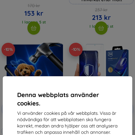
170 kr
237 kr
153 kr
213 kr
I lager > 5 st
I lager > 5 st
-10%
-10%
Denna webbplats använder
cookies.
Rabatt
Rabatt
-10%
-10%
med
EXTRA10
med
EXTRA10
Vi använder cookies på vår webbplats. Vissa är
kupong
kupong
nödvändiga för att webbplatsen ska fungera
3mk Hammer protective film
3mk FlexibleGlass Pro Hybrid
korrekt, medan andra hjälper oss att analysera
glass for Motorola Edge 60
Tillverkat efter mått
Stylus
trafiken och anpassa innehåll och annonser.