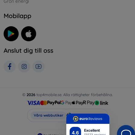
Grön energi
Mobilapp
Anslut dig till oss
©
2026
top4mobile.se. Alla rättigheter förbehållna.
Top4Mobile.se
Våra webbutiker
Excellent
4.6
13573 reviews