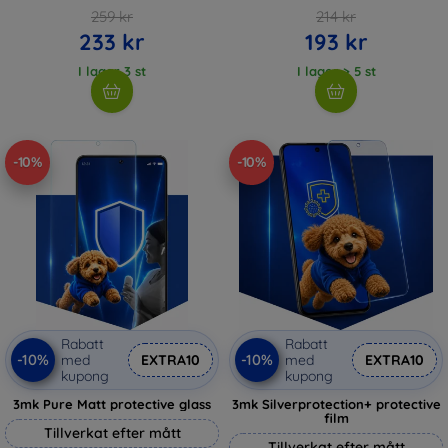
259 kr
214 kr
233 kr
193 kr
I lager 3 st
I lager > 5 st
-10%
-10%
Rabatt
Rabatt
-10%
-10%
med
EXTRA10
med
EXTRA10
kupong
kupong
3mk Pure Matt protective glass
3mk Silverprotection+ protective
film
Tillverkat efter mått
Tillverkat efter mått