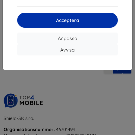
337 kr
248 kr
303 kr
223 kr
I lager > 5 st
Acceptera
I lager 4 st
Anpassa
Avvisa
1
-
6
av totalt
6
.
«
1
»
Shield-SK s.r.o.
Organisationsnummer:
46701494