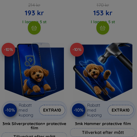
214 kr
170 kr
193 kr
153 kr
I lager > 5 st
I lager > 5 st
-10%
-10%
Rabatt
Rabatt
-10%
-10%
med
EXTRA10
med
EXTRA10
kupong
kupong
3mk Silverprotection+ protective
3mk Hammer protective film
film
Tillverkat efter mått
Tillverkat efter mått