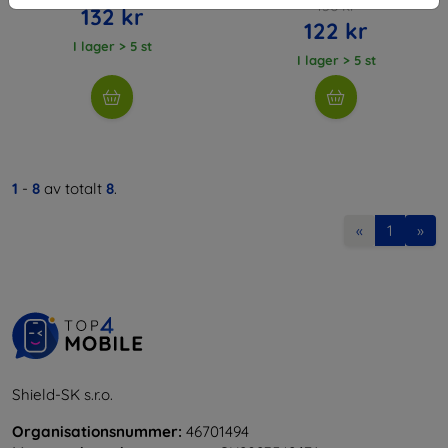
136 kr
132 kr
122 kr
I lager > 5 st
I lager > 5 st
1
-
8
av totalt
8
.
«
1
»
Shield-SK s.r.o.
Organisationsnummer:
46701494