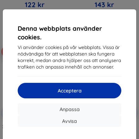
122 kr
143 kr
I lager > 5 st
I lager > 5 st
Denna webbplats använder
cookies.
Vi använder cookies på vår webbplats. Vissa är
-10%
-10%
nödvändiga för att webbplatsen ska fungera
korrekt, medan andra hjälper oss att analysera
trafiken och anpassa innehåll och annonser.
Acceptera
Rabatt
Rabatt
Anpassa
-10%
-10%
med
EXTRA10
med
EXTRA10
kupong
kupong
Avvisa
3MK FlexibleGlass Motorola Moto
3MK FlexibleGlass Lite Motorola
G10 Hybrid Glass
Moto G10 Hybrid Glass Lite
(5903108384209)
147 kr