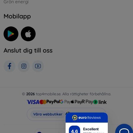
Grön energi
Mobilapp
Anslut dig till oss
©
2026
top4mobile.se. Alla rättigheter förbehållna.
Top4Mobile.se
Våra webbutiker
Excellent
4.6