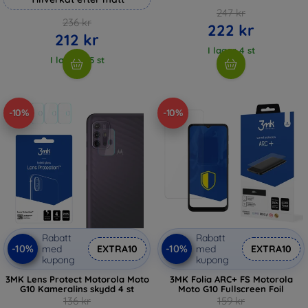
247 kr
236 kr
222 kr
212 kr
I lager 4 st
I lager > 5 st
-10%
-10%
Rabatt
Rabatt
-10%
-10%
med
EXTRA10
med
EXTRA10
kupong
kupong
3MK Lens Protect Motorola Moto
3MK Folia ARC+ FS Motorola
G10 Kameralins skydd 4 st
Moto G10 Fullscreen Foil
136 kr
159 kr