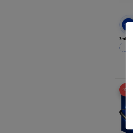
-10
3mk Pri
Til
-10%