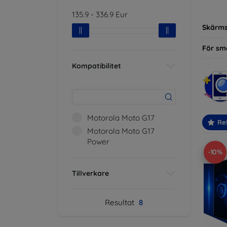
modelle
135.9
-
336.9
Eur
Skärm
För sm
Kompatibilitet
Motorola Moto G17
Re
Motorola Moto G17
Power
-10%
Tillverkare
Resultat
8