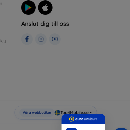
n
Anslut dig till oss
icy
Top4Mobile.se
Våra webbutiker