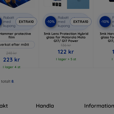
Rabatt
Rabatt
R
%
-10%
-10%
med
EXTRA10
med
EXTRA10
kupong
kupong
Hammer protective
3mk Lens Protection Hybrid
3mk Har
film
glass for Motorola Moto
glass f
G17/ G17 Power
G17
lverkat efter mått
136 kr
122 kr
248 kr
223 kr
I lager > 5 st
I
I lager 4 st
 totalt
8
.
akt
Handla
Informatio