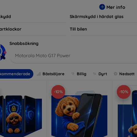
r, vilket säkerställer att varje kund hittar det perfekta skyddet f
Mer info
skydd
Skärmskydd i härdat glas
artklockor
Till bilen
Snabbsökning
Motorola Moto G17 Power
kommenderade
Bästsäljare
Billig
Dyrt
Nedsatt
-10%
-10%