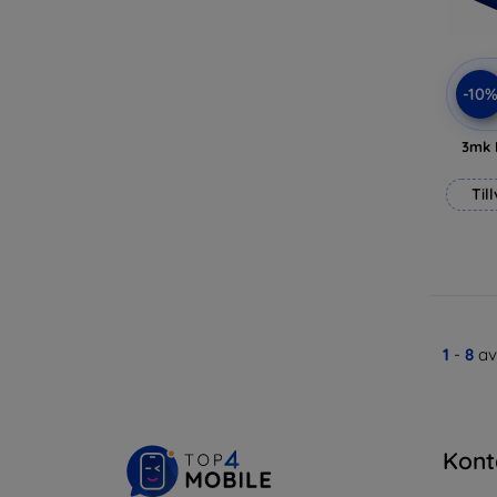
-10
3mk 
Til
1
-
8
av
Kont