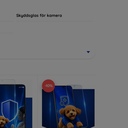
ör sin enhet.
Skyddsglas för kamera
-10%