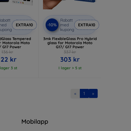
abatt
Rabatt
-10%
med
EXTRA10
med
EXTRA10
kupong
kupong
dGlass Tempered
3mk FlexibleGlass Pro Hybrid
or Motorola Moto
glass for Motorola Moto
/ G17 Power
G17/ G17 Power
136 kr
337 kr
122 kr
303 kr
 lager 3 st
I lager > 5 st
«
1
»
n
Mobilapp