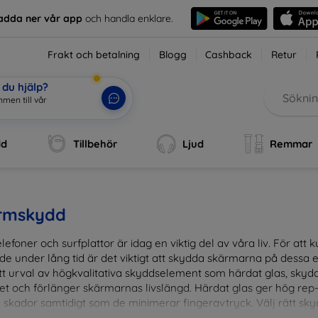
adda ner vår app
och handla enklare.
Frakt och betalning
Blogg
Cashback
Retur
du hjälp?
mmen till vår
|
dd
Tillbehör
Ljud
Remmar
rmskydd
lefoner och surfplattor är idag en viktig del av våra liv. För at
de under lång tid är det viktigt att skydda skärmarna på dessa e
ett urval av högkvalitativa skyddselement som härdat glas, sky
et och förlänger skärmarnas livslängd. Härdat glas ger hög rep
 skador samtidigt som de minimerar fingeravtryck. Välj rätt skyd
ens fallgropar. Vårt sortiment omfattar produkter som är kom