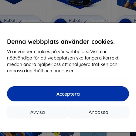
Rabatt
Rabatt
R
%
-10%
-10%
med
EXTRA10
med
EXTRA10
kupong
kupong
vacy protective glass
3mk Anti-Shock protective
3mk Pure
Denna webbplats använder cookies.
glass
lverkat efter mått
Vi använder cookies på vår webbplats. Vissa är
Tillverkat efter mått
Tillve
nödvändiga för att webbplatsen ska fungera korrekt,
259 kr
214 kr
medan andra hjälper oss att analysera trafiken och
233 kr
193 kr
anpassa innehåll och annonser.
I lager 3 st
I lager > 5 st
I 
-10%
-10%
Acceptera
Avvisa
Anpassa