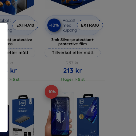
abatt
Rabatt
-10%
med
EXTRA10
med
EXTRA10
kupong
kupong
 Matt protective
3mk Silverprotection+
glass
protective film
rkat efter mått
Tillverkat efter mått
170 kr
237 kr
153 kr
213 kr
lager > 5 st
I lager > 5 st
-10%