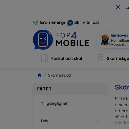
×
L
Grön energi
Skriv till oss
Behöver 
Hej, välko
Fodral och skal
Skärmsky
Skärmskydd
Skä
FILTER
Mobilte
Tillgänglighet
utseen
ett br
säkerh
Pris
mindre
vardag