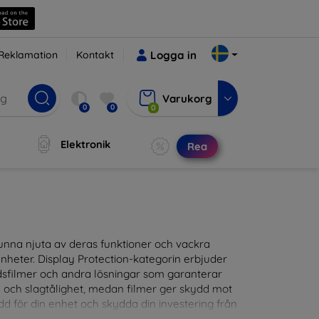
Reklamation
Kontakt
Logga in
Varukorg
0
0
0
Elektronik
Rea
t kunna njuta av deras funktioner och vackra
nheter. Display Protection-kategorin erbjuder
ddsfilmer och andra lösningar som garanterar
- och slagtålighet, medan filmer ger skydd mot
d för din enhet och skydda din investering från
patibla med en mängd olika märken och