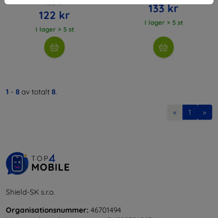
136 kr
133 kr
122 kr
I lager > 5 st
I lager > 5 st
1
-
8
av totalt
8
.
«
1
»
Shield-SK s.r.o.
Organisationsnummer:
46701494