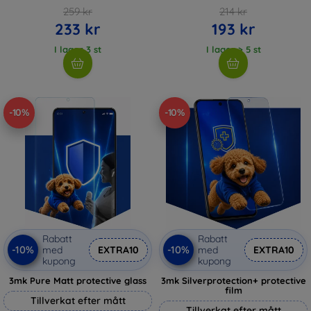
259 kr
214 kr
233 kr
193 kr
I lager 3 st
I lager > 5 st
-10%
-10%
Rabatt
Rabatt
-10%
-10%
med
EXTRA10
med
EXTRA10
kupong
kupong
3mk Pure Matt protective glass
3mk Silverprotection+ protective
film
Tillverkat efter mått
Tillverkat efter mått