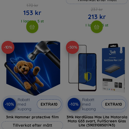
170 kr
237 kr
153 kr
213 kr
I lager > 5 st
I lager > 5 st
-10%
-50%
Rabatt
Rabatt
-10%
-10%
med
EXTRA10
med
EXTRA10
kupong
kupong
3mk Hammer protective film
3Mk HardGlass Max Lite Motorola
Moto G53 svart, FullScreen Glas
Tillverkat efter mått
Lite (5903108501743)