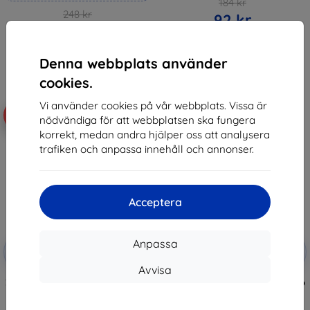
184 kr
248 kr
92 kr
223 kr
I lager 3 st
I lager 4 st
Denna webbplats använder
cookies.
Vi använder cookies på vår webbplats. Vissa är
-10%
-10%
nödvändiga för att webbplatsen ska fungera
korrekt, medan andra hjälper oss att analysera
trafiken och anpassa innehåll och annonser.
Acceptera
Rabatt
Rabatt
Anpassa
-10%
-10%
med
EXTRA10
med
EXTRA10
kupong
kupong
Avvisa
3MK Lens Protect Motorola Moto
3MK FlexibleGlass Motorola Moto
G53 Kameralins Skydd 4 st
G53 Hybrid Glas (5903108500159)
(5903108500166)
148 kr