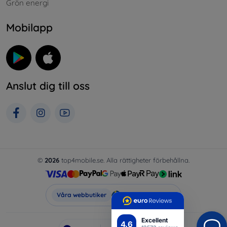
Grön energi
Mobilapp
Anslut dig till oss
©
2026
top4mobile.se. Alla rättigheter förbehållna.
Top4Mobile.se
Våra webbutiker
Excellent
4.6