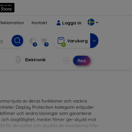
Reklamation
Kontakt
Logga in
Varukorg
0
0
0
Elektronik
Rea
t kunna njuta av deras funktioner och vackra
nheter. Display Protection-kategorin erbjuder
ddsfilmer och andra lösningar som garanterar
- och slagtålighet, medan filmer ger skydd mot
d för din enhet och skydda din investering från
patibla med en mängd olika märken och