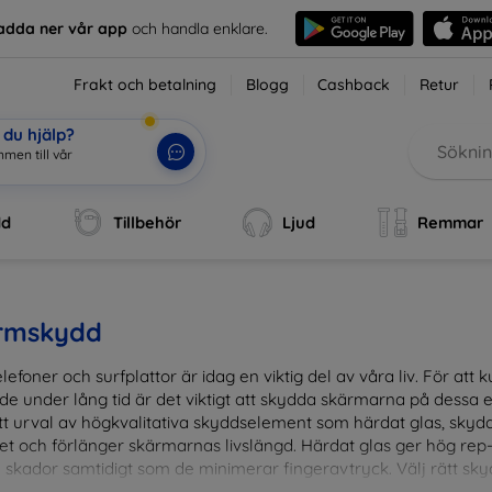
adda ner vår app
och handla enklare.
Frakt och betalning
Blogg
Cashback
Retur
du hjälp?
men till vår
dd
Tillbehör
Ljud
Remmar
rmskydd
lefoner och surfplattor är idag en viktig del av våra liv. För at
de under lång tid är det viktigt att skydda skärmarna på dessa e
ett urval av högkvalitativa skyddselement som härdat glas, sky
et och förlänger skärmarnas livslängd. Härdat glas ger hög rep
 skador samtidigt som de minimerar fingeravtryck. Välj rätt skyd
ens fallgropar. Vårt sortiment omfattar produkter som är kom