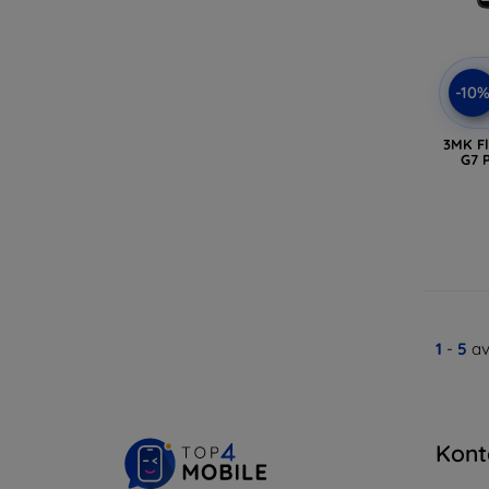
-10
3MK Fl
G7 
1
-
5
av
Kont