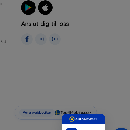
n
Anslut dig till oss
icy
Top4Mobile.se
Våra webbutiker