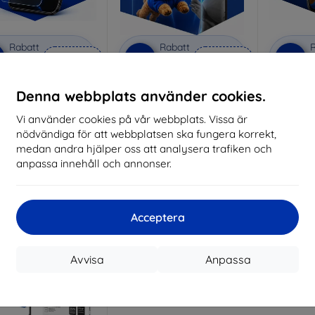
Rabatt
Rabatt
R
%
-10%
-10%
med
EXTRA10
med
EXTRA10
kupong
kupong
nti-Shock protective
3mk Pure Matt protective
3mk Si
Denna webbplats använder cookies.
glass
glass
pro
Vi använder cookies på vår webbplats. Vissa är
lverkat efter mått
Tillverkat efter mått
Tillve
nödvändiga för att webbplatsen ska fungera korrekt,
214 kr
170 kr
medan andra hjälper oss att analysera trafiken och
193 kr
153 kr
anpassa innehåll och annonser.
I lager > 5 st
I lager > 5 st
I 
Acceptera
Avvisa
Anpassa