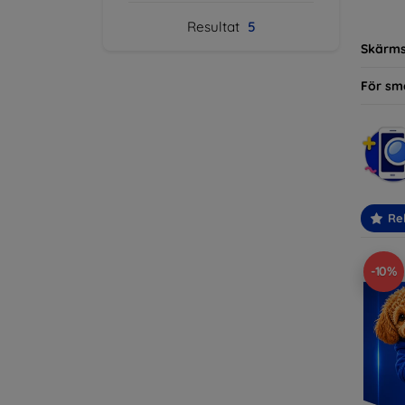
modelle
Resultat
5
Skärm
För sm
Re
-10%