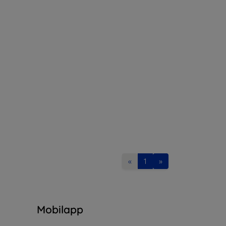
«
1
»
n
Mobilapp