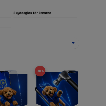
ör sin enhet.
Skyddsglas för kamera
-10%