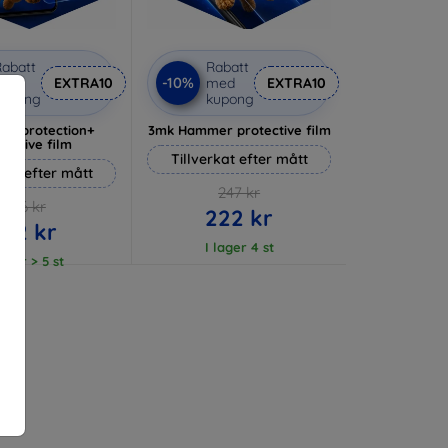
abatt
Rabatt
-10%
med
EXTRA10
med
EXTRA10
kupong
kupong
lverprotection+
3mk Hammer protective film
tective film
Tillverkat efter mått
rkat efter mått
247 kr
236 kr
222 kr
212 kr
I lager 4 st
lager > 5 st