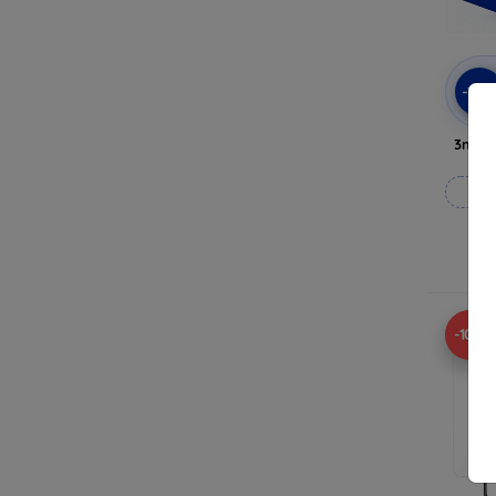
-10
3mk A
Til
-10%