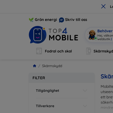
×
L
Grön energi
Skriv till oss
Behöver 
Hej, välkom
webbutik.
|
Fodral och skal
Skärmsky
Skärmskydd
Skä
FILTER
Mobilte
Tillgänglighet
utseen
ett br
säkerh
Tillverkare
mindre
vardag