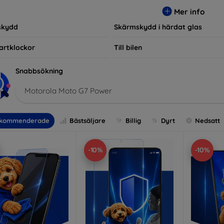
r, vilket säkerställer att varje kund hittar det perfekta skyddet f
Mer info
skydd
Skärmskydd i härdat glas
artklockor
Till bilen
Snabbsökning
Motorola Moto G7 Power
kommenderade
Bästsäljare
Billig
Dyrt
Nedsatt
-10%
-10%