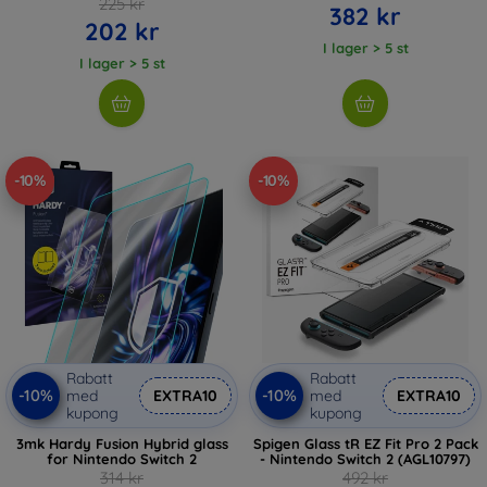
225 kr
382 kr
202 kr
I lager > 5 st
I lager > 5 st
-10%
-10%
Rabatt
Rabatt
-10%
-10%
med
EXTRA10
med
EXTRA10
kupong
kupong
3mk Hardy Fusion Hybrid glass
Spigen Glass tR EZ Fit Pro 2 Pack
for Nintendo Switch 2
- Nintendo Switch 2 (AGL10797)
314 kr
492 kr