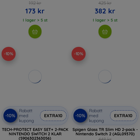
192 kr
425 kr
173 kr
382 kr
I lager > 5 st
I lager > 5 st
-10%
-10%
Rabatt
Rabatt
-10%
-10%
med
EXTRA10
med
EXTRA10
kupong
kupong
TECH-PROTECT EASY SET+ 2-PACK
Spigen Glass TR Slim HD 2-pack -
NINTENDO SWITCH 2 KLAR
Nintendo Switch 2 (AGL09370)
(5906302363056)
448 kr