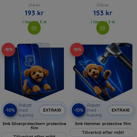
214 kr
170 kr
193 kr
153 kr
I lager > 5 st
I lager > 5 st
-10%
-10%
Rabatt
Rabatt
-10%
-10%
med
EXTRA10
med
EXTRA10
kupong
kupong
3mk Silverprotection+ protective
3mk Hammer protective film
film
Tillverkat efter mått
Tillverkat efter mått