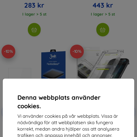
283 kr
443 kr
I lager > 5 st
I lager > 5 st
-10%
-10%
Denna webbplats använder
cookies.
Rabatt
Rabatt
-10%
-10%
med
EXTRA10
med
EXTRA10
Vi använder cookies på vår webbplats. Vissa är
kupong
kupong
nödvändiga för att webbplatsen ska fungera
3mk FlexibleGlass Hybrid glass
RINGKE EASY SLIDE 2-PACK
korrekt, medan andra hjälper oss att analysera
for Nintendo Switch 2
NINTENDO SWITCH 2 CLEAR
(8800293858829)
203 kr
trafiken och anpassa innehåll och annonser.