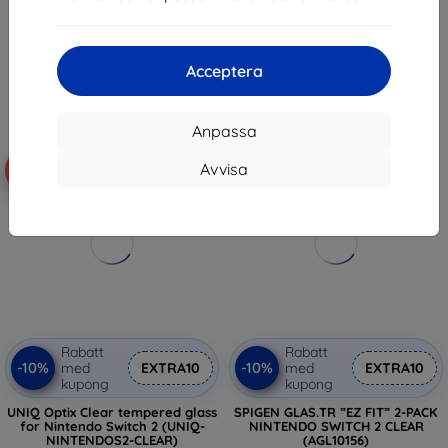
270 kr
183 kr
243 kr
I lager > 5 st
I lager > 5 st
Acceptera
Anpassa
Avvisa
-10%
-10%
Rabatt
Rabatt
-10%
-10%
med
EXTRA10
med
EXTRA10
kupong
kupong
UNIQ Optix Clear tempered glass
SPIGEN GLAS.TR ”EZ FIT” 2-PACK
for Nintendo Switch 2 (UNIQ-
NINTENDO SWITCH 2 CLEAR
NINTENDOS2-CLEAR)
(AGL10156)