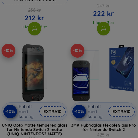
247 kr
236 kr
222 kr
212 kr
I lager 3 st
I lager > 5 st
-10%
-10%
Rabatt
Rabatt
-10%
-10%
med
EXTRA10
med
EXTRA10
kupong
kupong
UNIQ Optix Matte tempered glass
3MK Hybridglas FlexibleGlass Pro
for Nintendo Switch 2 matte
för Nintendo Switch 2
(UNIQ-NINTENDOS2-MATTE)
425 kr