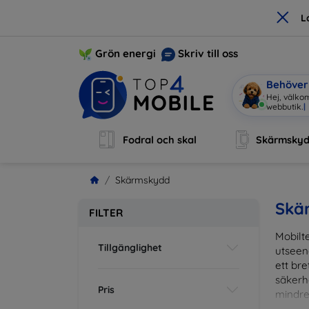
×
L
Grön energi
Skriv till oss
Behöver 
Hej, välko
Fodral och skal
Skärmsky
Skärmskydd
Skä
FILTER
Mobilte
Tillgänglighet
utseen
ett br
säkerh
Pris
mindre
vardag