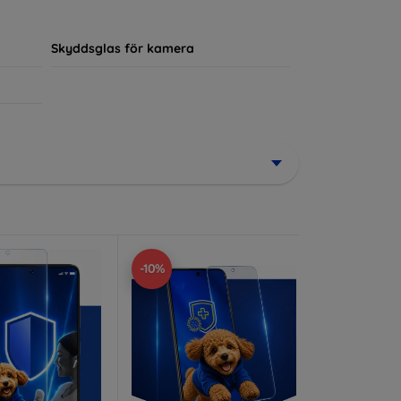
ör sin enhet.
Skyddsglas för kamera
-10%