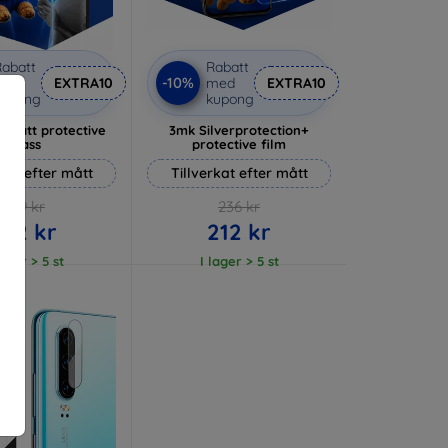
abatt
Rabatt
-10%
med
EXTRA10
med
EXTRA10
kupong
kupong
 Matt protective
3mk Silverprotection+
glass
protective film
rkat efter mått
Tillverkat efter mått
169 kr
236 kr
152 kr
212 kr
lager > 5 st
I lager > 5 st