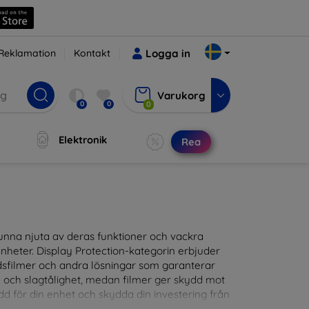
Reklamation
Kontakt
Logga in
Varukorg
0
0
0
Elektronik
Rea
t kunna njuta av deras funktioner och vackra
nheter. Display Protection-kategorin erbjuder
ddsfilmer och andra lösningar som garanterar
- och slagtålighet, medan filmer ger skydd mot
d för din enhet och skydda din investering från
patibla med en mängd olika märken och