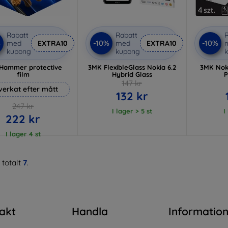
Rabatt
Rabatt
R
%
-10%
-10%
med
EXTRA10
med
EXTRA10
kupong
kupong
Hammer protective
3MK FlexibleGlass Nokia 6.2
3MK Noki
film
Hybrid Glass
P
147 kr
lverkat efter mått
132 kr
247 kr
I lager > 5 st
I
222 kr
I lager 4 st
 totalt
7
.
akt
Handla
Informatio