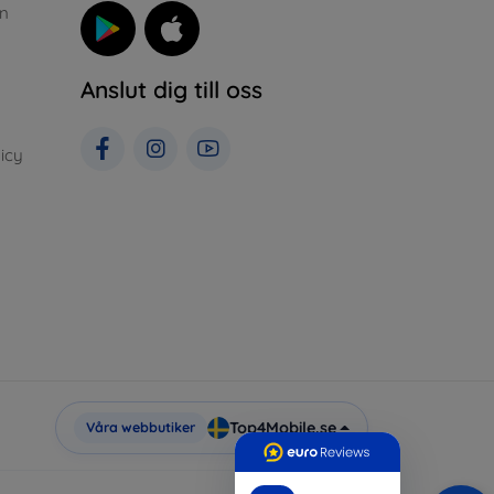
n
Anslut dig till oss
icy
Top4Mobile.se
Våra webbutiker