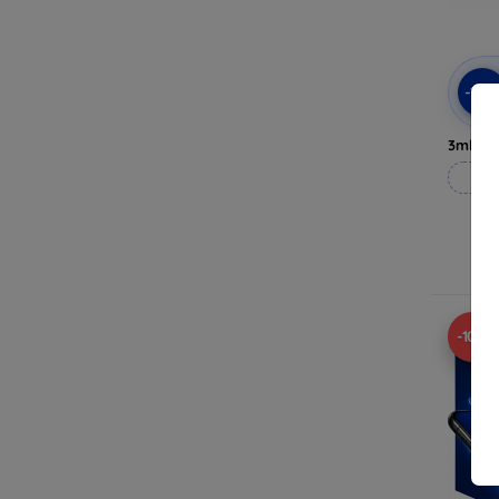
-10
3mk Pri
Til
-10%