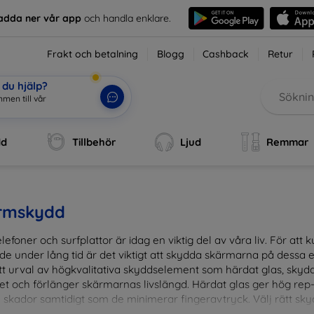
adda ner vår app
och handla enklare.
Frakt och betalning
Blogg
Cashback
Retur
du hjälp?
mmen till
|
dd
Tillbehör
Ljud
Remmar
rmskydd
lefoner och surfplattor är idag en viktig del av våra liv. För at
de under lång tid är det viktigt att skydda skärmarna på dessa e
ett urval av högkvalitativa skyddselement som härdat glas, sky
et och förlänger skärmarnas livslängd. Härdat glas ger hög rep
 skador samtidigt som de minimerar fingeravtryck. Välj rätt skyd
ens fallgropar. Vårt sortiment omfattar produkter som är kom