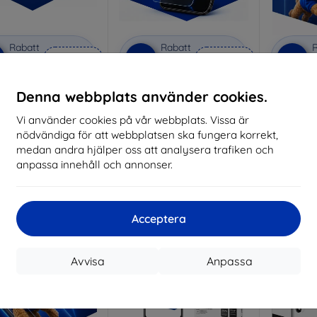
Rabatt
Rabatt
R
%
-10%
-10%
med
EXTRA10
med
EXTRA10
kupong
kupong
vacy protective glass
3mk Anti-Shock protective
3mk Pure
Denna webbplats använder cookies.
glass
lverkat efter mått
Vi använder cookies på vår webbplats. Vissa är
Tillverkat efter mått
Tillve
nödvändiga för att webbplatsen ska fungera korrekt,
258 kr
214 kr
medan andra hjälper oss att analysera trafiken och
232 kr
193 kr
anpassa innehåll och annonser.
I lager 3 st
I lager > 5 st
I 
-10%
-10%
Acceptera
Avvisa
Anpassa