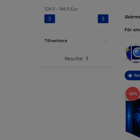
modelle
124.9
-
146.9
Eur
Skärm
För sm
Tillverkare
Resultat
7
Re
-10%