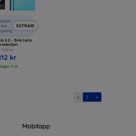
abatt
med
EXTRA10
kupong
a 6.2 - 3mk Lens
rotection
125 kr
112 kr
 lager 5 st
«
1
»
n
Mobilapp