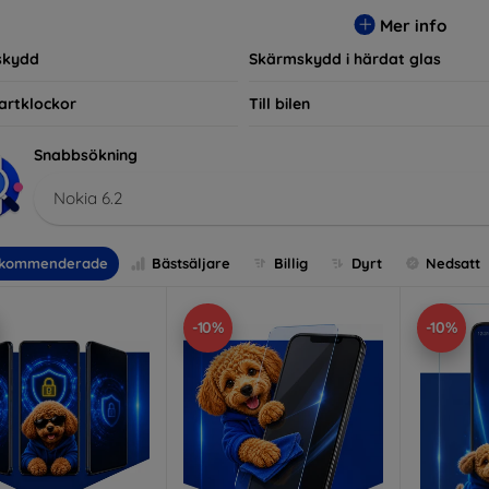
r, vilket säkerställer att varje kund hittar det perfekta skyddet f
Mer info
skydd
Skärmskydd i härdat glas
artklockor
Till bilen
Snabbsökning
Nokia 6.2
kommenderade
Bästsäljare
Billig
Dyrt
Nedsatt
-10%
-10%