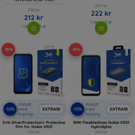
247 kr
236 kr
222 kr
212 kr
I lager 3 st
I lager > 5 st
-10%
-10%
Rabatt
Rabatt
-10%
-10%
med
EXTRA10
med
EXTRA10
kupong
kupong
3mk SilverProtection+ Protective
3MK FlexibleGlass Nokia XR21
film for Nokia XR21
Hybridglas
170 kr
147 kr