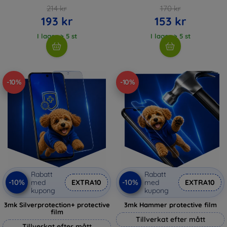
214 kr
170 kr
193 kr
153 kr
I lager > 5 st
I lager > 5 st
-10%
-10%
Rabatt
Rabatt
-10%
-10%
med
EXTRA10
med
EXTRA10
kupong
kupong
3mk Silverprotection+ protective
3mk Hammer protective film
film
Tillverkat efter mått
Tillverkat efter mått