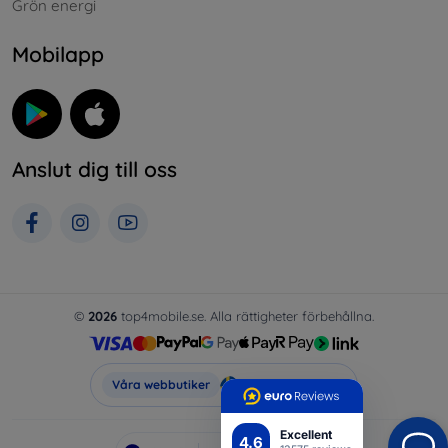
Grön energi
Mobilapp
Anslut dig till oss
©
2026
top4mobile.se. Alla rättigheter förbehållna.
Top4Mobile.se
Våra webbutiker
Excellent
4.6