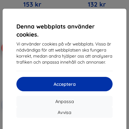
153 kr
132 kr
I lager > 5 st
I lager > 5 st
Denna webbplats använder
cookies.
Vi använder cookies på vår webbplats. Vissa är
-10%
nödvändiga för att webbplatsen ska fungera
korrekt, medan andra hjälper oss att analysera
trafiken och anpassa innehåll och annonser.
Acceptera
Rabatt
Anpassa
-10%
med
EXTRA10
kupong
Avvisa
3MK Lens Protect Nokia XR21
kameralenskydd 4 st
136 kr