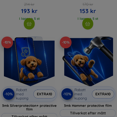
214 kr
170 kr
193 kr
153 kr
I lager > 5 st
I lager > 5 st
-10%
-10%
Rabatt
Rabatt
-10%
-10%
med
EXTRA10
med
EXTRA10
kupong
kupong
3mk Silverprotection+ protective
3mk Hammer protective film
film
Tillverkat efter mått
Tillverkat efter mått