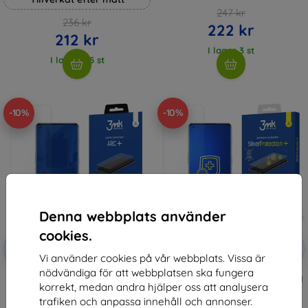
247 kr
236 kr
222 kr
212 kr
I lager 3 st
I lager > 5 st
-10%
-10%
Denna webbplats använder
cookies.
Rabatt
Rabatt
-10%
-10%
med
EXTRA10
med
EXTRA10
Vi använder cookies på vår webbplats. Vissa är
kupong
kupong
nödvändiga för att webbplatsen ska fungera
3mk ARC+ Protective film for
3MK SilverProtect+ antimicrobial
korrekt, medan andra hjälper oss att analysera
OnePlus 10 Pro 5G
foil for OnePlus 10 Pro 5G
159 kr
170 kr
trafiken och anpassa innehåll och annonser.