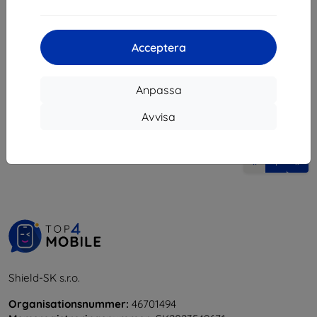
143 kr
153 kr
I lager > 5 st
I lager > 5 st
Acceptera
Anpassa
Avvisa
1
-
6
av totalt
6
.
«
1
»
Shield-SK s.r.o.
Organisationsnummer:
46701494