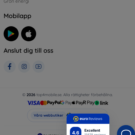
Grön energi
Mobilapp
Anslut dig till oss
©
2026
top4mobile.se. Alla rättigheter förbehållna.
Top4Mobile.se
Våra webbutiker
Excellent
4.6
13575 reviews