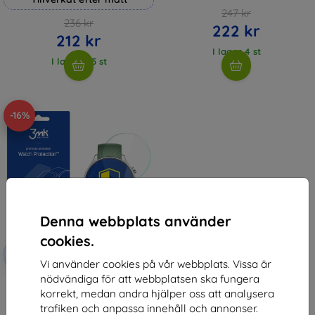
247 kr
236 kr
222 kr
212 kr
I lager 4 st
I lager > 5 st
-16%
Denna webbplats använder
cookies.
Rabatt
-10%
med
EXTRA10
Vi använder cookies på vår webbplats. Vissa är
kupong
nödvändiga för att webbplatsen ska fungera
3mk Watch Protection
korrekt, medan andra hjälper oss att analysera
FlexibleGlass Hybrid glass for
OnePlus 2R
trafiken och anpassa innehåll och annonser.