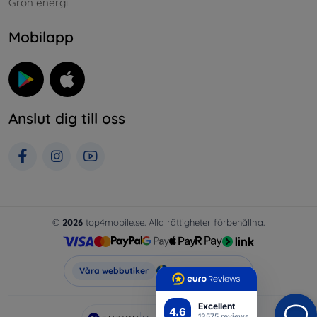
Grön energi
Mobilapp
Anslut dig till oss
©
2026
top4mobile.se. Alla rättigheter förbehållna.
Top4Mobile.se
Våra webbutiker
Excellent
4.6
13575 reviews