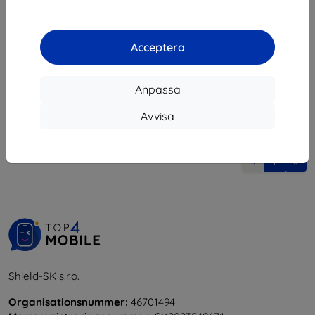
147 kr
124 kr
Sista varan i lager
Acceptera
Anpassa
Avvisa
1
-
5
av totalt
5
.
«
1
»
Shield-SK s.r.o.
Organisationsnummer:
46701494