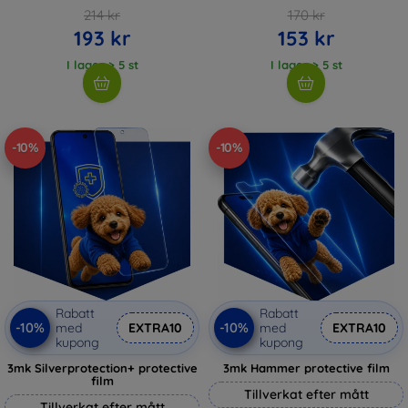
214 kr
170 kr
193 kr
153 kr
I lager > 5 st
I lager > 5 st
-10%
-10%
Rabatt
Rabatt
-10%
-10%
med
EXTRA10
med
EXTRA10
kupong
kupong
3mk Silverprotection+ protective
3mk Hammer protective film
film
Tillverkat efter mått
Tillverkat efter mått