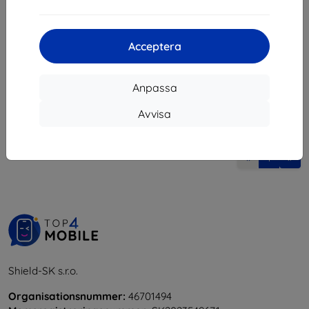
173 kr
75 kr
107 kr
I lager 2 st
Sista varan i lager
Acceptera
Anpassa
Avvisa
1
-
6
av totalt
6
.
«
1
»
Shield-SK s.r.o.
Organisationsnummer:
46701494