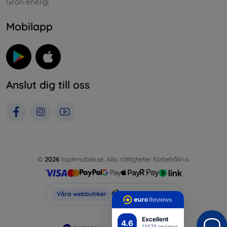
Grön energi
Mobilapp
Anslut dig till oss
©
2026
top4mobile.se. Alla rättigheter förbehållna.
Top4Mobile.se
Våra webbutiker
Excellent
4.6
13575 reviews