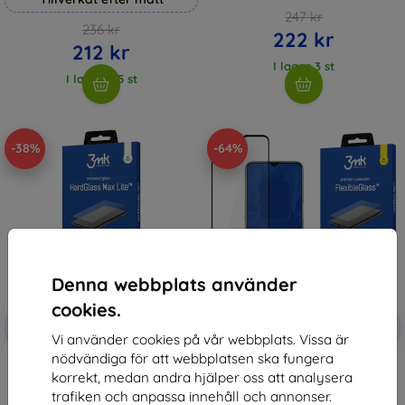
247 kr
236 kr
222 kr
212 kr
I lager 3 st
I lager > 5 st
-38%
-64%
Denna webbplats använder
cookies.
Rabatt
Rabatt
-10%
-10%
med
EXTRA10
med
EXTRA10
Vi använder cookies på vår webbplats. Vissa är
kupong
kupong
nödvändiga för att webbplatsen ska fungera
3MK HardGlass Max Lite Oppo
3MK FlexibleGlass Max Oppo
korrekt, medan andra hjälper oss att analysera
A16/A16s Black black Fullscreen
A16/A16s black
Glass Lite (5903108497640)
207 kr
trafiken och anpassa innehåll och annonser.