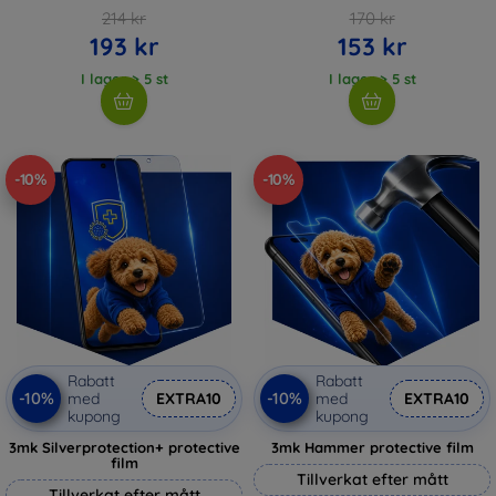
214 kr
170 kr
193 kr
153 kr
I lager > 5 st
I lager > 5 st
-10%
-10%
Rabatt
Rabatt
-10%
-10%
med
EXTRA10
med
EXTRA10
kupong
kupong
3mk Silverprotection+ protective
3mk Hammer protective film
film
Tillverkat efter mått
Tillverkat efter mått