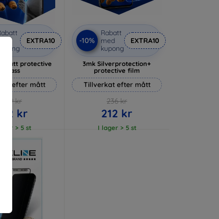
abatt
Rabatt
-10%
med
EXTRA10
med
EXTRA10
kupong
kupong
 Matt protective
3mk Silverprotection+
glass
protective film
rkat efter mått
Tillverkat efter mått
169 kr
236 kr
152 kr
212 kr
lager > 5 st
I lager > 5 st