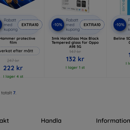
Rabatt
Rabatt
R
%
-10%
-10%
med
EXTRA10
med
EXTRA10
kupong
kupong
Hammer protective
3mk HardGlass Max Black
Beline 5
film
Tempered glass for Oppo
A98 5G
lverkat efter mått
147 kr
132 kr
247 kr
I 
222 kr
I lager 1 st
I lager 4 st
 totalt
7
.
akt
Handla
Informatio