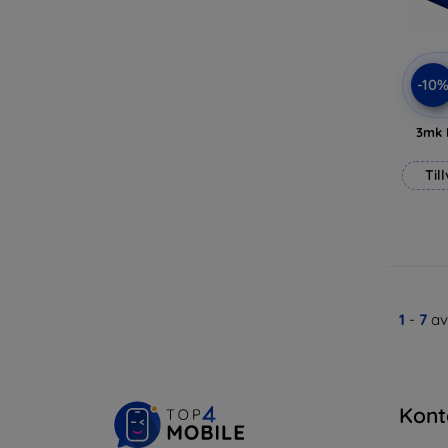
-10
3mk 
Til
1
-
7
av
Kont