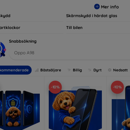
r, vilket säkerställer att varje kund hittar det perfekta skyddet f
Mer info
skydd
Skärmskydd i härdat glas
artklockor
Till bilen
Snabbsökning
Oppo A98
kommenderade
Bästsäljare
Billig
Dyrt
Nedsatt
-10%
-10%