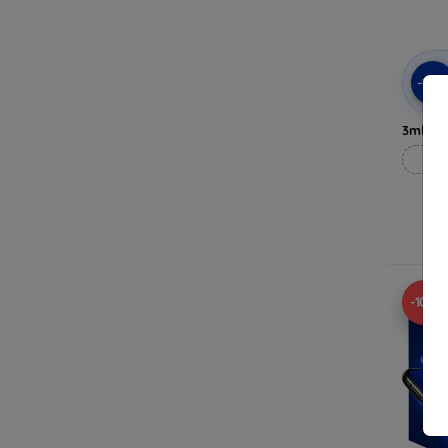
-10
3mk Pri
Til
-10%