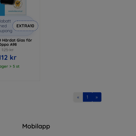
abatt
med
EXTRA10
kupong
D Härdat Glas för
Oppo A98
125 kr
112 kr
lager > 5 st
«
1
»
n
Mobilapp