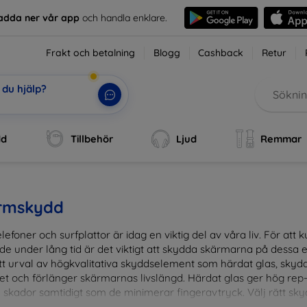
adda ner vår app
och handla enklare.
Frakt och betalning
Blogg
Cashback
Retur
du hjälp?
i
|
dd
Tillbehör
Ljud
Remmar
rmskydd
lefoner och surfplattor är idag en viktig del av våra liv. För at
de under lång tid är det viktigt att skydda skärmarna på dessa e
ett urval av högkvalitativa skyddselement som härdat glas, sky
et och förlänger skärmarnas livslängd. Härdat glas ger hög rep
 skador samtidigt som de minimerar fingeravtryck. Välj rätt skyd
ens fallgropar. Vårt sortiment omfattar produkter som är kom