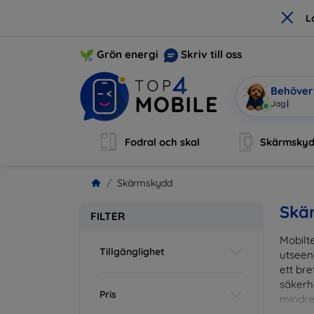
×
L
Grön energi
Skriv till oss
Behöver 
Jag är Mob
Fodral och skal
Skärmsky
Skärmskydd
Skä
FILTER
Mobilte
Tillgänglighet
utseen
ett br
säkerh
Pris
mindre
vardag