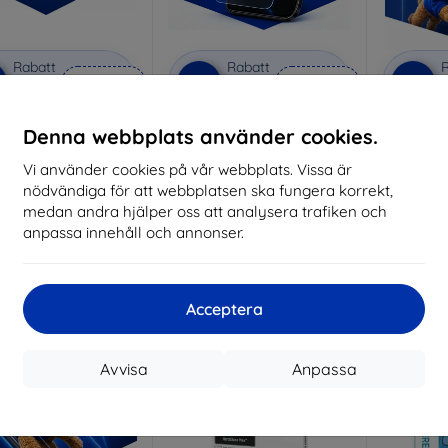
Rabatt
Rabatt
R
%
-10%
-10%
med
EXTRA10
med
EXTRA10
kupong
kupong
vacy protective glass
3mk Anti-Shock protective
3mk Pure
Denna webbplats använder cookies.
glass
lverkat efter mått
Vi använder cookies på vår webbplats. Vissa är
Tillverkat efter mått
Tillve
nödvändiga för att webbplatsen ska fungera korrekt,
258 kr
214 kr
medan andra hjälper oss att analysera trafiken och
232 kr
193 kr
anpassa innehåll och annonser.
I lager 3 st
I lager > 5 st
I 
-10%
-10%
Acceptera
Avvisa
Anpassa