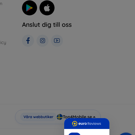
n
Anslut dig till oss
icy
Top4Mobile.se
Våra webbutiker