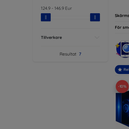
modelle
124.9
-
146.9
Eur
Skärm
För sm
Tillverkare
Resultat
7
Re
-10%