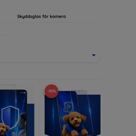
ör sin enhet.
Skyddsglas för kamera
-10%