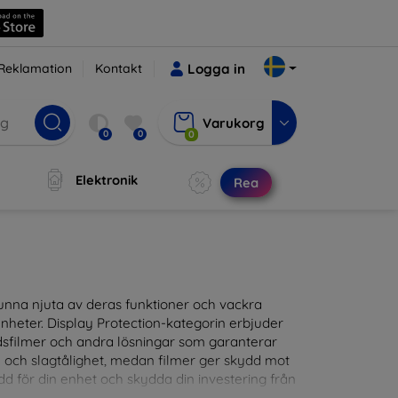
Reklamation
Kontakt
Logga in
Varukorg
0
0
0
Elektronik
Rea
t kunna njuta av deras funktioner och vackra
nheter. Display Protection-kategorin erbjuder
ddsfilmer och andra lösningar som garanterar
- och slagtålighet, medan filmer ger skydd mot
d för din enhet och skydda din investering från
patibla med en mängd olika märken och