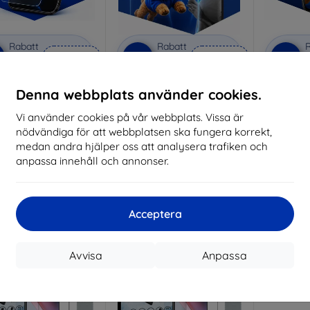
Rabatt
Rabatt
R
%
-10%
-10%
med
EXTRA10
med
EXTRA10
kupong
kupong
nti-Shock protective
3mk Pure Matt protective
3mk Si
Denna webbplats använder cookies.
glass
glass
pro
Vi använder cookies på vår webbplats. Vissa är
lverkat efter mått
Tillverkat efter mått
Tillve
nödvändiga för att webbplatsen ska fungera korrekt,
214 kr
169 kr
medan andra hjälper oss att analysera trafiken och
193 kr
152 kr
anpassa innehåll och annonser.
I lager > 5 st
I lager > 5 st
I 
-50%
Acceptera
Avvisa
Anpassa