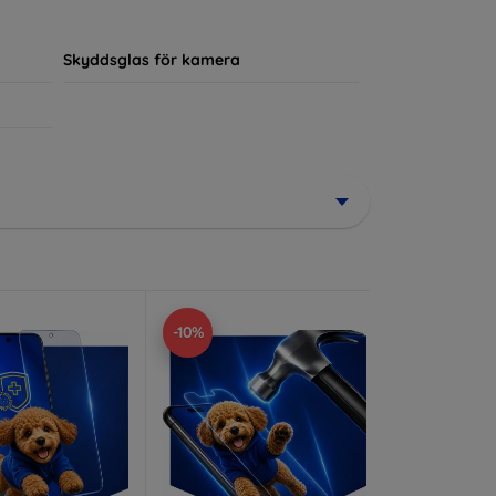
ör sin enhet.
Skyddsglas för kamera
-10%