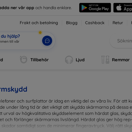
adda ner vår app
och handla enklare.
Frakt och betalning
Blogg
Cashback
Retur
du hjälp?
mmen till vår webbut
|
dd
Tillbehör
Ljud
Remmar
rmskydd
lefoner och surfplattor är idag en viktig del av våra liv. För at
de under lång tid är det viktigt att skydda skärmarna på dessa e
ett urval av högkvalitativa skyddselement som härdat glas, sky
et och förlänger skärmarnas livslängd. Härdat glas ger hög rep
 skador samtidigt som de minimerar fingeravtryck. Välj rätt skyd
ens fallgropar. Vårt sortiment omfattar produkter som är kom