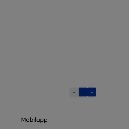
«
1
»
n
Mobilapp