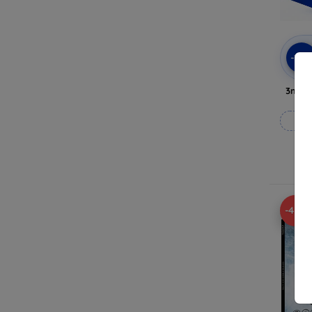
-10
3mk A
Til
-45%