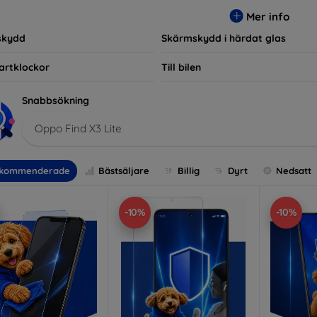
r, vilket säkerställer att varje kund hittar det perfekta skyddet f
Mer info
skydd
Skärmskydd i härdat glas
artklockor
Till bilen
Snabbsökning
Oppo Find X3 Lite
kommenderade
Bästsäljare
Billig
Dyrt
Nedsatt
-10%
-10%