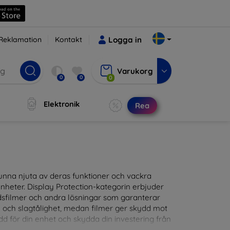
Reklamation
Kontakt
Logga in
Varukorg
0
0
0
Elektronik
Rea
t kunna njuta av deras funktioner och vackra
nheter. Display Protection-kategorin erbjuder
ddsfilmer och andra lösningar som garanterar
- och slagtålighet, medan filmer ger skydd mot
d för din enhet och skydda din investering från
patibla med en mängd olika märken och