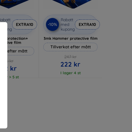
abatt
Rabatt
-10%
med
EXTRA10
med
EXTRA10
kupong
kupong
lverprotection+
3mk Hammer protective film
tective film
Tillverkat efter mått
rkat efter mått
247 kr
236 kr
222 kr
212 kr
I lager 4 st
lager > 5 st