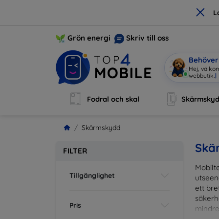
×
L
Grön energi
Skriv till oss
Behöver 
Hej, välko
Fodral och skal
Skärmsky
Skärmskydd
Skä
FILTER
Mobilte
Tillgänglighet
utseen
ett br
säkerh
Pris
mindre
vardag