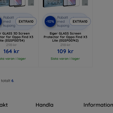
Rabatt
Rabatt
%
-10%
med
EXTRA10
med
EXTRA10
kupong
kupong
er GLASS 3D Screen
Eiger GLASS Screen
tor for Oppo Find X3
Protector for Oppo Find X3
ite (EGSP00734)
Lite (EGSP00742)
298 kr
218 kr
164 kr
109 kr
sta varan i lager
Sista varan i lager
 totalt
6
.
akt
Handla
Informatio