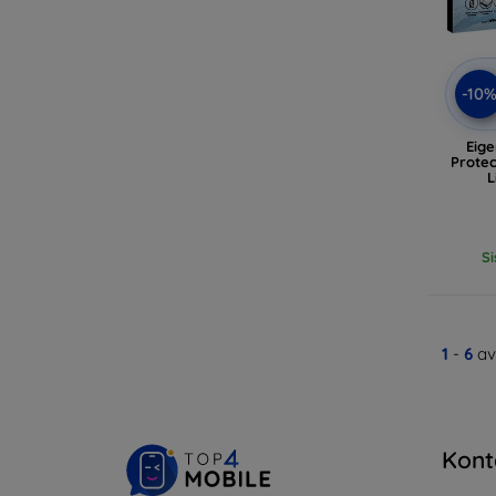
-10
Eig
Protec
L
Si
1
-
6
av
Kont