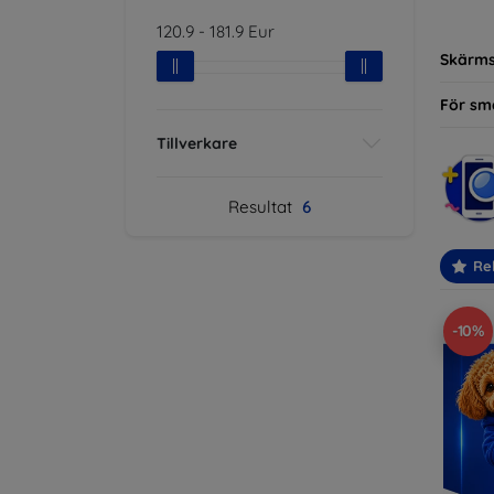
modelle
120.9
-
181.9
Eur
Skärm
För sm
Tillverkare
Resultat
6
Re
-10%