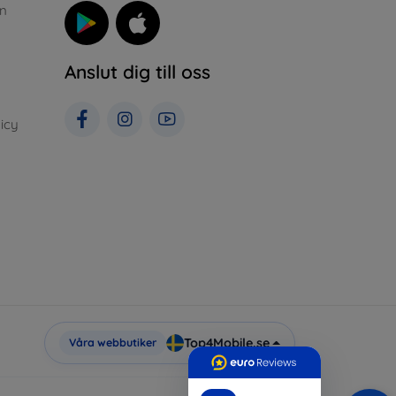
n
Anslut dig till oss
icy
Top4Mobile.se
Våra webbutiker