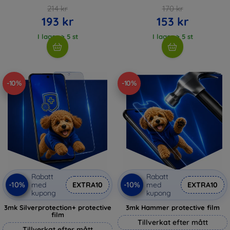
214 kr
170 kr
193 kr
153 kr
I lager > 5 st
I lager > 5 st
-10%
-10%
Rabatt
Rabatt
-10%
-10%
med
EXTRA10
med
EXTRA10
kupong
kupong
3mk Silverprotection+ protective
3mk Hammer protective film
film
Tillverkat efter mått
Tillverkat efter mått