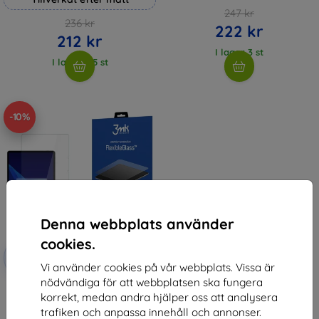
247 kr
236 kr
222 kr
212 kr
I lager 3 st
I lager > 5 st
-10%
Denna webbplats använder
cookies.
Rabatt
-10%
med
EXTRA10
Vi använder cookies på vår webbplats. Vissa är
kupong
nödvändiga för att webbplatsen ska fungera
3mk FlexibleGlass Hybrid glass
korrekt, medan andra hjälper oss att analysera
for Oppo Pad SE
225 kr
trafiken och anpassa innehåll och annonser.