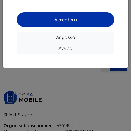
202 kr
I lager > 5 st
Acceptera
Anpassa
Avvisa
1
-
5
av totalt
5
.
«
1
»
Shield-SK s.r.o.
Organisationsnummer:
46701494