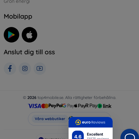
Grön energi
Mobilapp
Anslut dig till oss
©
2026
top4mobile.se. Alla rättigheter förbehållna.
Top4Mobile.se
Våra webbutiker
Excellent
4.6
13575 reviews