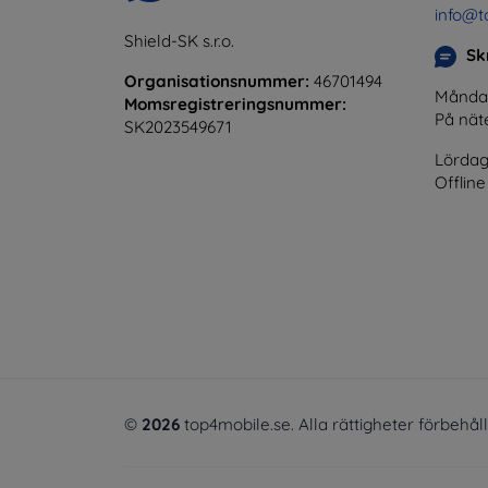
info@t
Shield-SK s.r.o.
Skr
Organisationsnummer:
46701494
Måndag 
Momsregistreringsnummer:
På nät
SK2023549671
Lördag
Offline
©
2026
top4mobile.se. Alla rättigheter förbehål