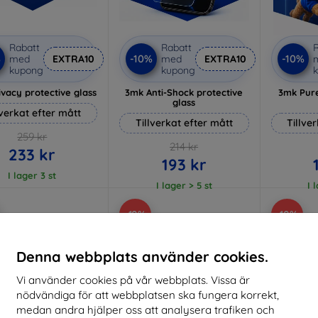
Rabatt
Rabatt
R
%
-10%
-10%
med
EXTRA10
med
EXTRA10
kupong
kupong
vacy protective glass
3mk Anti-Shock protective
3mk Pure
glass
lverkat efter mått
Tillverkat efter mått
Tillve
259 kr
214 kr
233 kr
193 kr
I lager 3 st
I lager > 5 st
I 
-10%
-10%
Denna webbplats använder cookies.
Vi använder cookies på vår webbplats. Vissa är
nödvändiga för att webbplatsen ska fungera korrekt,
medan andra hjälper oss att analysera trafiken och