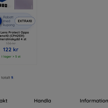
Rabatt
%
med
EXTRA10
kupong
Lens Protect Oppo
eno10 (CPH2531)
meralinskydd 4 st
136 kr
122 kr
I lager > 5 st
 totalt
9
.
akt
Handla
Informatio