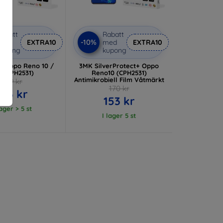
abatt
Rabatt
-10%
med
EXTRA10
med
EXTRA10
kupong
kupong
 Oppo Reno 10 /
3MK SilverProtect+ Oppo
o (CPH2531)
Reno10 (CPH2531)
Antimikrobiell Film Våtmärkt
159 kr
170 kr
143 kr
153 kr
lager > 5 st
I lager 5 st