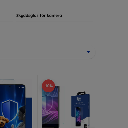
ör sin enhet.
Skyddsglas för kamera
-10%