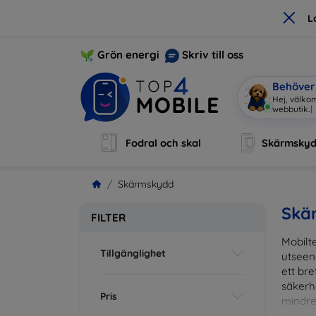
×
L
Grön energi
Skriv till oss
Behöver 
Hej, välko
|
Fodral och skal
Skärmsky
Skärmskydd
Skä
FILTER
Mobilte
Tillgänglighet
utseen
ett br
säkerh
Pris
mindre
vardag