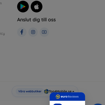
n
Anslut dig till oss
icy
Top4Mobile.se
Våra webbutiker