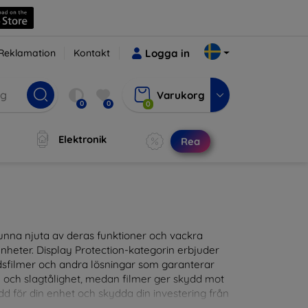
Reklamation
Kontakt
Logga in
Varukorg
0
0
0
Elektronik
Rea
t kunna njuta av deras funktioner och vackra
nheter. Display Protection-kategorin erbjuder
ddsfilmer och andra lösningar som garanterar
- och slagtålighet, medan filmer ger skydd mot
d för din enhet och skydda din investering från
patibla med en mängd olika märken och