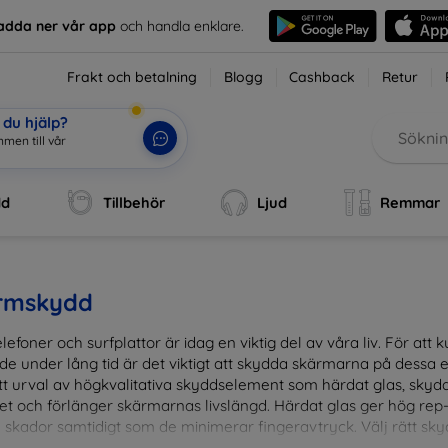
adda ner vår app
och handla enklare.
Frakt och betalning
Blogg
Cashback
Retur
du hjälp?
dd
Tillbehör
Ljud
Remmar
rmskydd
lefoner och surfplattor är idag en viktig del av våra liv. För at
de under lång tid är det viktigt att skydda skärmarna på dessa e
ett urval av högkvalitativa skyddselement som härdat glas, sky
et och förlänger skärmarnas livslängd. Härdat glas ger hög rep
 skador samtidigt som de minimerar fingeravtryck. Välj rätt skyd
ens fallgropar. Vårt sortiment omfattar produkter som är kom