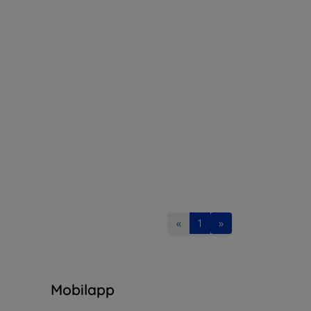
«
1
»
n
Mobilapp