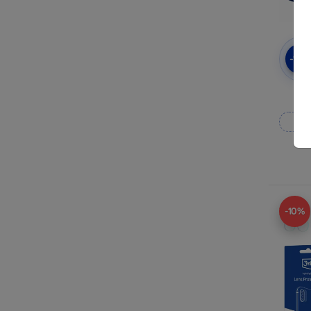
-10
3mk
Til
-10%