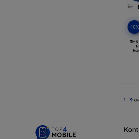
-10
3MK 
R
ka
1
-
9
av
Kont