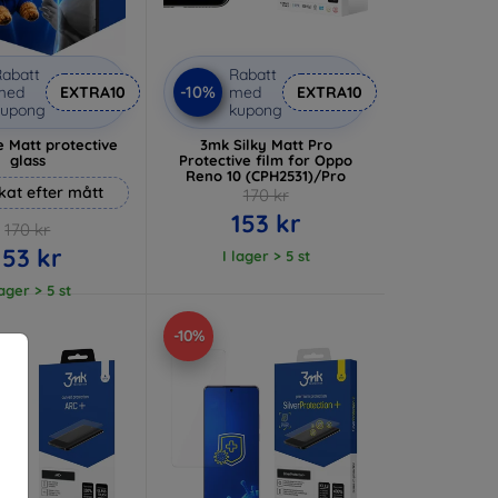
abatt
Rabatt
-10%
med
EXTRA10
med
EXTRA10
kupong
kupong
 Matt protective
3mk Silky Matt Pro
glass
Protective film for Oppo
Reno 10 (CPH2531)/Pro
rkat efter mått
170 kr
153 kr
170 kr
153 kr
I lager > 5 st
lager > 5 st
-10%