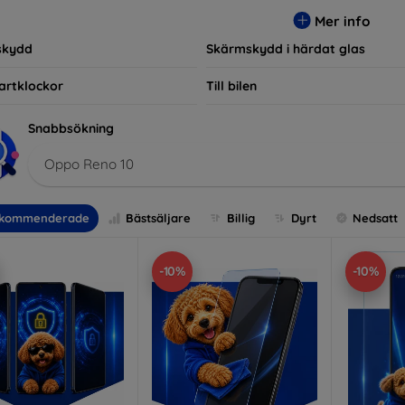
r, vilket säkerställer att varje kund hittar det perfekta skyddet f
Mer info
skydd
Skärmskydd i härdat glas
artklockor
Till bilen
Snabbsökning
Oppo Reno 10
kommenderade
Bästsäljare
Billig
Dyrt
Nedsatt
-10%
-10%