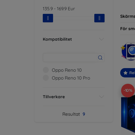
modelle
135.9
-
169.9
Eur
Skärm
För sm
Kompatibilitet
Oppo Reno 10
Re
Oppo Reno 10 Pro
-10%
Tillverkare
Resultat
9