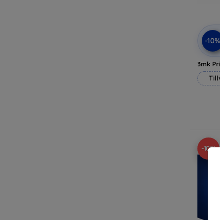
-10
3mk Pri
Til
-10%