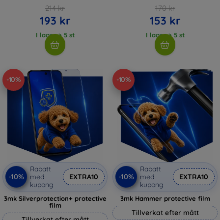
214 kr
170 kr
193 kr
153 kr
I lager > 5 st
I lager > 5 st
-10%
-10%
Rabatt
Rabatt
-10%
-10%
med
EXTRA10
med
EXTRA10
kupong
kupong
3mk Silverprotection+ protective
3mk Hammer protective film
film
Tillverkat efter mått
Tillverkat efter mått