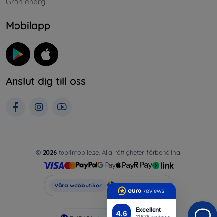
Grön energi
Mobilapp
Anslut dig till oss
©
2026
top4mobile.se. Alla rättigheter förbehållna.
Top4Mobile.se
Våra webbutiker
Excellent
4.6
13575 reviews