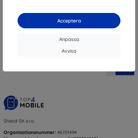
247 kr
132 kr
222 kr
I lager > 5 st
I lager > 5 st
Acceptera
Anpassa
Avvisa
1
-
6
av totalt
6
.
«
1
»
Shield-SK s.r.o.
Organisationsnummer:
46701494