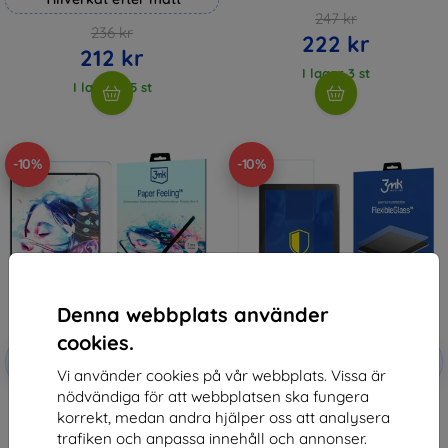
247 kr
236 kr
222 kr
212 kr
I lager 3 st
I lager > 5 st
-10%
-10%
Denna webbplats använder
cookies.
Rabatt
Rabatt
-10%
-10%
med
EXTRA10
med
EXTRA10
Vi använder cookies på vår webbplats. Vissa är
kupong
kupong
nödvändiga för att webbplatsen ska fungera
3MK PaperFeeling PocketBook
3MK FlexibleGlass PocketBook
korrekt, medan andra hjälper oss att analysera
Basic Lux 3, 2 st Skyddsfilm
Basic Lux 3 Hybrid Glass
(5903108514972)
147 kr
trafiken och anpassa innehåll och annonser.