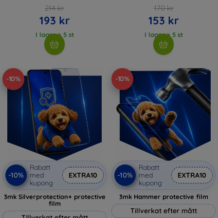
214 kr
170 kr
193 kr
153 kr
I lager > 5 st
I lager > 5 st
-10%
-10%
Rabatt
Rabatt
-10%
-10%
med
EXTRA10
med
EXTRA10
kupong
kupong
3mk Silverprotection+ protective
3mk Hammer protective film
film
Tillverkat efter mått
Tillverkat efter mått