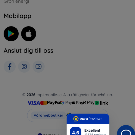
Grön energi
Mobilapp
Anslut dig till oss
©
2026
top4mobile.se. Alla rättigheter förbehållna.
Top4Mobile.se
Våra webbutiker
Excellent
4.6
13575 reviews