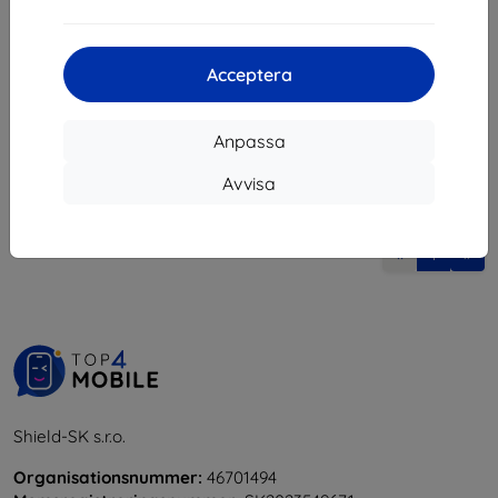
283 kr
I lager > 5 st
Acceptera
Anpassa
Avvisa
1
-
5
av totalt
5
.
«
1
»
Shield-SK s.r.o.
Organisationsnummer:
46701494