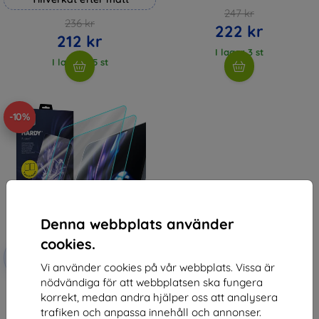
247 kr
236 kr
222 kr
212 kr
I lager 3 st
I lager > 5 st
-10%
Denna webbplats använder
cookies.
Rabatt
-10%
med
EXTRA10
Vi använder cookies på vår webbplats. Vissa är
kupong
nödvändiga för att webbplatsen ska fungera
3mk Hardy Fusion Hybrid glass
korrekt, medan andra hjälper oss att analysera
for Realme Pad 2 Lite
314 kr
trafiken och anpassa innehåll och annonser.