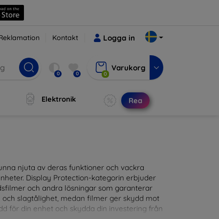
Reklamation
Kontakt
Logga in
Varukorg
0
0
0
Elektronik
Rea
t kunna njuta av deras funktioner och vackra
nheter. Display Protection-kategorin erbjuder
ddsfilmer och andra lösningar som garanterar
- och slagtålighet, medan filmer ger skydd mot
d för din enhet och skydda din investering från
patibla med en mängd olika märken och