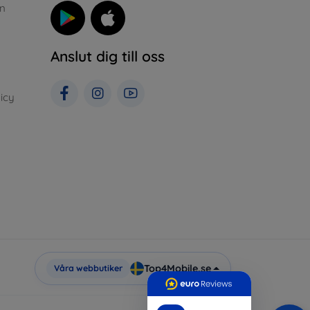
n
Anslut dig till oss
icy
Top4Mobile.se
Våra webbutiker