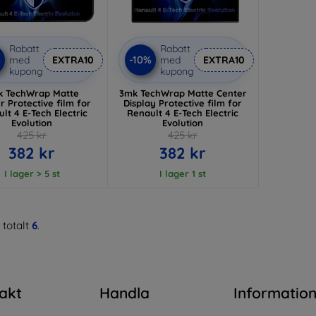
Rabatt
Rabatt
%
-10%
med
EXTRA10
med
EXTRA10
kupong
kupong
k TechWrap Matte
3mk TechWrap Matte Center
r Protective film for
Display Protective film for
lt 4 E-Tech Electric
Renault 4 E-Tech Electric
Evolution
Evolution
425 kr
425 kr
382 kr
382 kr
I lager > 5 st
I lager 1 st
 totalt
6
.
akt
Handla
Informatio