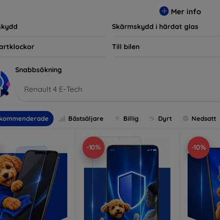
r, vilket säkerställer att varje kund hittar det perfekta skyddet f
Mer info
skydd
Skärmskydd i härdat glas
artklockor
Till bilen
Snabbsökning
Renault 4 E-Tech
kommenderade
Bästsäljare
Billig
Dyrt
Nedsatt
-10%
-10%