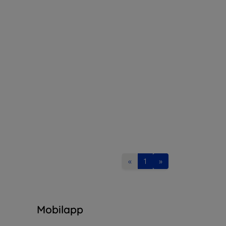
«
1
»
n
Mobilapp