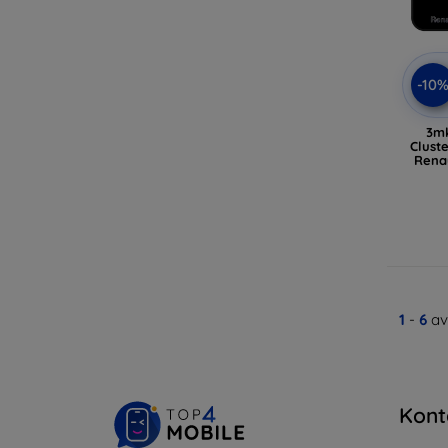
-10
3m
Cluste
Renau
1
-
6
av
Kont