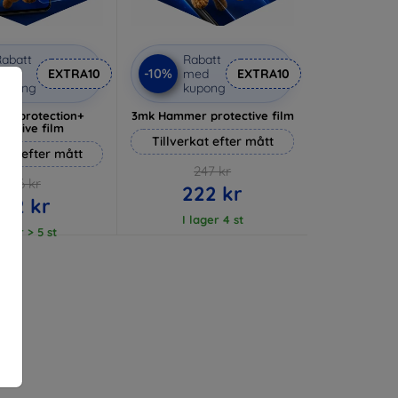
abatt
Rabatt
-10%
med
EXTRA10
med
EXTRA10
kupong
kupong
lverprotection+
3mk Hammer protective film
tective film
Tillverkat efter mått
rkat efter mått
247 kr
236 kr
222 kr
212 kr
I lager 4 st
lager > 5 st