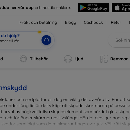
adda ner vår app
och handla enklare.
Frakt och betalning
Blogg
Cashback
Retur
du hjälp?
men till vår
dd
Tillbehör
Ljud
Remmar
rmskydd
lefoner och surfplattor är idag en viktig del av våra liv. För at
de under lång tid är det viktigt att skydda skärmarna på dessa e
ett urval av högkvalitativa skyddselement som härdat glas, sky
et och förlänger skärmarnas livslängd. Härdat glas ger hög rep
 skador samtidigt som de minimerar fingeravtryck. Välj rätt skyd
ens fallgropar. Vårt sortiment omfattar produkter som är kom