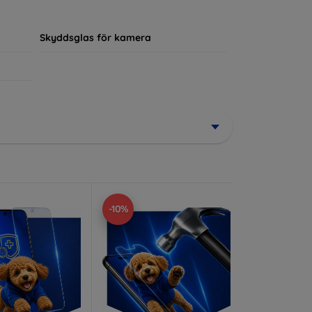
ör sin enhet.
Skyddsglas för kamera
-10%