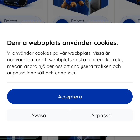
Rabatt
Rabatt
R
%
-10%
-10%
med
EXTRA10
med
EXTRA10
kupong
kupong
nti-Shock protective
3mk Pure Matt protective
3mk Si
Denna webbplats använder cookies.
glass
glass
pro
Vi använder cookies på vår webbplats. Vissa är
lverkat efter mått
Tillverkat efter mått
Tillve
nödvändiga för att webbplatsen ska fungera korrekt,
214 kr
170 kr
medan andra hjälper oss att analysera trafiken och
193 kr
153 kr
anpassa innehåll och annonser.
I lager > 5 st
I lager > 5 st
I 
-10%
Acceptera
Avvisa
Anpassa