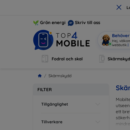
×
L
Grön energi
Skriv till oss
Behöver 
Hej, välkom
webbutik
|
Fodral och skal
Skärmsky
Skärmskydd
Skä
FILTER
Mobilte
Tillgänglighet
utseen
ett br
säkerh
Tillverkare
mindre
vardag