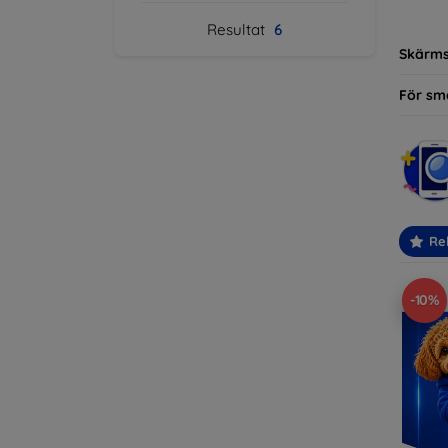
modelle
Resultat
6
Skärm
För sm
Re
-10%