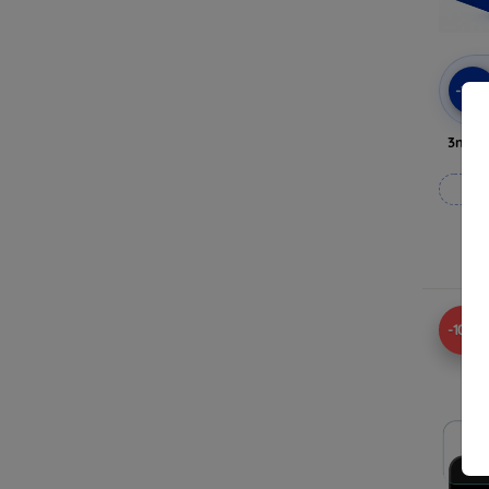
-10
3mk A
Til
-10%