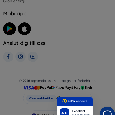
Grön energi
Mobilapp
Anslut dig till oss
©
2026
top4mobile.se. Alla rättigheter förbehållna.
Top4Mobile.se
Våra webbutiker
Excellent
4.6
13575 reviews