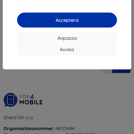
89 kr
Sista varan i lager
Acceptera
Anpassa
Avvisa
1
-
5
av totalt
5
.
«
1
»
Shield-SK s.r.o.
Organisationsnummer:
46701494