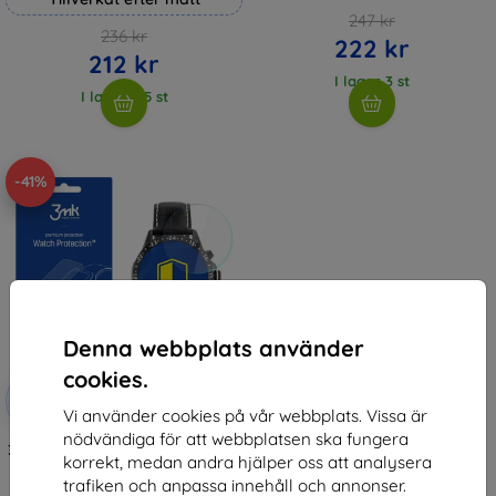
247 kr
236 kr
222 kr
212 kr
I lager 3 st
I lager > 5 st
-41%
Denna webbplats använder
cookies.
Rabatt
-10%
med
EXTRA10
Vi använder cookies på vår webbplats. Vissa är
kupong
nödvändiga för att webbplatsen ska fungera
3MK FlexibleGlass Watch Rubicon
korrekt, medan andra hjälper oss att analysera
RNCF02 Hybridglas
150 kr
trafiken och anpassa innehåll och annonser.