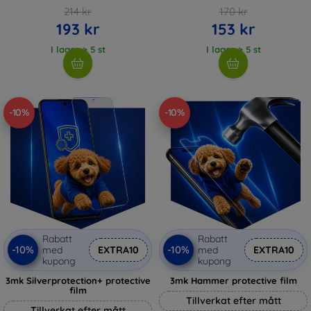
214 kr
170 kr
193 kr
153 kr
I lager > 5 st
I lager > 5 st
-10%
-10%
Rabatt
Rabatt
-10%
-10%
med
EXTRA10
med
EXTRA10
kupong
kupong
3mk Silverprotection+ protective
3mk Hammer protective film
film
Tillverkat efter mått
Tillverkat efter mått