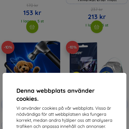
170 kr
237 kr
153 kr
213 kr
I lager > 5 st
I lager > 5 st
-10%
-10%
Denna webbplats använder
cookies.
Rabatt
Rabatt
-10%
-10%
med
EXTRA10
med
EXTRA10
Vi använder cookies på vår webbplats. Vissa är
kupong
kupong
nödvändiga för att webbplatsen ska fungera
3mk Hammer protective film
3mk Watch Protection ARC
korrekt, medan andra hjälper oss att analysera
Protective film for Rubicon
Tillverkat efter mått
RNCF13
trafiken och anpassa innehåll och annonser.