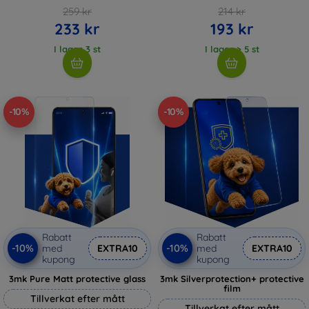
259 kr
214 kr
233 kr
193 kr
I lager 3 st
I lager > 5 st
-10%
-10%
Rabatt
Rabatt
-10%
-10%
med
EXTRA10
med
EXTRA10
kupong
kupong
3mk Pure Matt protective glass
3mk Silverprotection+ protective
film
Tillverkat efter mått
Tillverkat efter mått