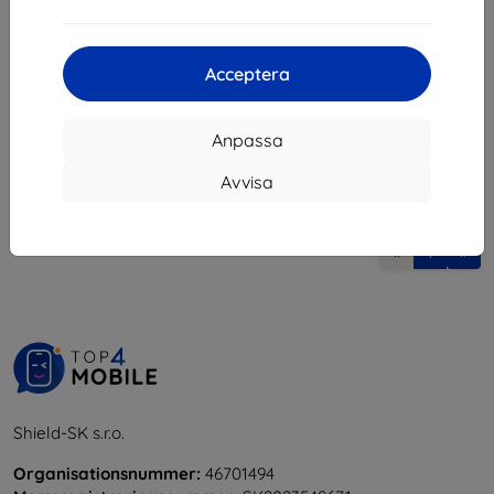
148 kr
248 kr
133 kr
223 kr
I lager > 5 st
Acceptera
I lager 4 st
Anpassa
Avvisa
1
-
6
av totalt
6
.
«
1
»
Shield-SK s.r.o.
Organisationsnummer:
46701494