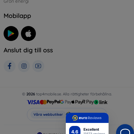
Grön energi
Mobilapp
Anslut dig till oss
©
2026
top4mobile.se. Alla rättigheter förbehållna.
Top4Mobile.se
Våra webbutiker
Excellent
4.6
13573 reviews