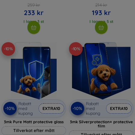
259 kr
214 kr
233 kr
193 kr
I lager 3 st
I lager > 5 st
-10%
-10%
Rabatt
Rabatt
-10%
-10%
med
EXTRA10
med
EXTRA10
kupong
kupong
3mk Pure Matt protective glass
3mk Silverprotection+ protective
film
Tillverkat efter mått
Tillverkat efter mått