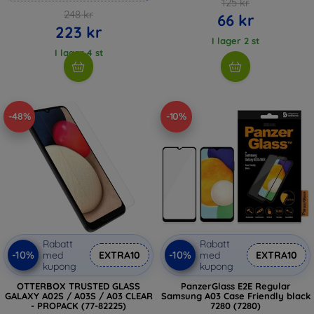
125 kr
248 kr
66 kr
223 kr
I lager 2 st
I lager 4 st
-48%
-10%
Rabatt
Rabatt
-10%
-10%
med
EXTRA10
med
EXTRA10
kupong
kupong
OTTERBOX TRUSTED GLASS
PanzerGlass E2E Regular
GALAXY A02S / A03S / A03 CLEAR
Samsung A03 Case Friendly black
- PROPACK (77-82225)
7280 (7280)