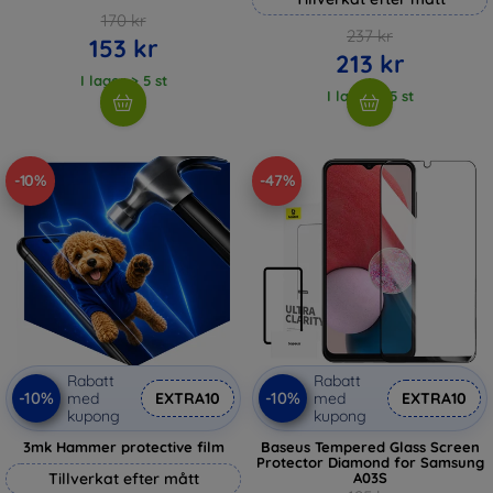
170 kr
237 kr
153 kr
213 kr
I lager > 5 st
I lager > 5 st
-10%
-47%
Rabatt
Rabatt
-10%
-10%
med
EXTRA10
med
EXTRA10
kupong
kupong
3mk Hammer protective film
Baseus Tempered Glass Screen
Protector Diamond for Samsung
Tillverkat efter mått
A03S