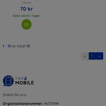
127 kr
70 kr
Sista varan i lager
1
-
13
av totalt
13
.
«
1
»
Shield-SK s.r.o.
Organisationsnummer:
46701494