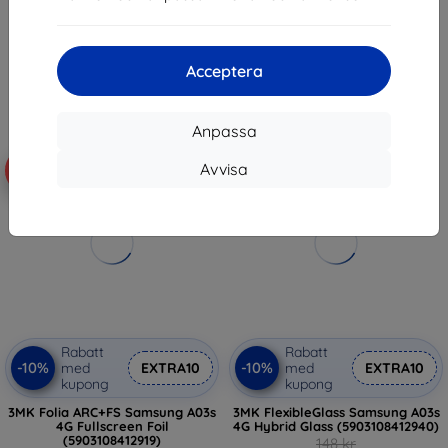
(5903108412957)
122 kr
207 kr
103 kr
I lager > 5 st
Acceptera
I lager 2 st
Anpassa
Avvisa
-43%
-10%
Rabatt
Rabatt
-10%
-10%
med
EXTRA10
med
EXTRA10
kupong
kupong
3MK Folia ARC+FS Samsung A03s
3MK FlexibleGlass Samsung A03s
4G Fullscreen Foil
4G Hybrid Glass (5903108412940)
(5903108412919)
148 kr