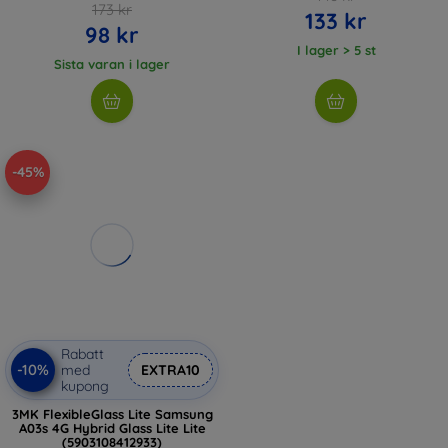
173 kr
133 kr
98 kr
I lager > 5 st
Sista varan i lager
-45%
Rabatt
-10%
med
EXTRA10
kupong
3MK FlexibleGlass Lite Samsung
A03s 4G Hybrid Glass Lite Lite
(5903108412933)