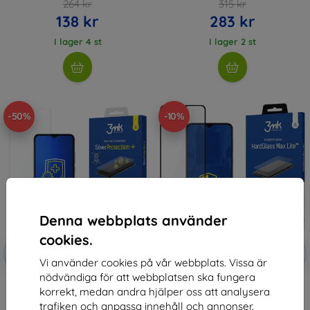
264 kr
315 kr
138 kr
283 kr
I lager 4 st
I lager 2 st
-50%
-10%
Denna webbplats använder
cookies.
Rabatt
Rabatt
-10%
-10%
med
EXTRA10
med
EXTRA10
Vi använder cookies på vår webbplats. Vissa är
kupong
kupong
nödvändiga för att webbplatsen ska fungera
3MK Silver Protect+ Samsung
3MK HG Max Lite Samsung A03s
korrekt, medan andra hjälper oss att analysera
A03s 4G Wet-mounted
4G black
Antimicrobial Film
136 kr
trafiken och anpassa innehåll och annonser.