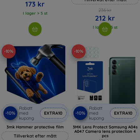
173 kr
236 kr
I lager > 5 st
212 kr
I lager > 5 st
-10%
-10%
Rabatt
Rabatt
-10%
-10%
med
EXTRA10
med
EXTRA10
kupong
kupong
3mk Hammer protective film
3MK Lens Protect Samsung A04s
A047 Camera lens protection 4
Tillverkat efter mått
pcs