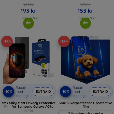
214 kr
170 kr
193 kr
153 kr
I lager > 5 st
I lager > 5 st
-10%
-10%
Rabatt
Rabatt
-10%
-10%
med
EXTRA10
med
EXTRA10
kupong
kupong
3mk Silky Matt Privacy Protective
3mk Silverprotection+ protective
film for Samsung Galaxy A04s
film
192 kr
Tillverkat efter mått