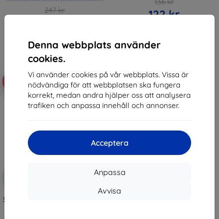
136 kr
247 kr
122 kr
222 kr
I lager > 5 st
I lager 3 st
Denna webbplats använder
cookies.
Vi använder cookies på vår webbplats. Vissa är
-42%
nödvändiga för att webbplatsen ska fungera
korrekt, medan andra hjälper oss att analysera
trafiken och anpassa innehåll och annonser.
Acceptera
Rabatt
Anpassa
-10%
med
EXTRA10
kupong
Avvisa
3MK FlexibleGlass Sam A04s A047
Hybrid Glass
161 kr