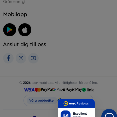
Grön energi
Mobilapp
Anslut dig till oss
©
2026
top4mobile.se. Alla rättigheter förbehållna.
Top4Mobile.se
Våra webbutiker
Excellent
4.6