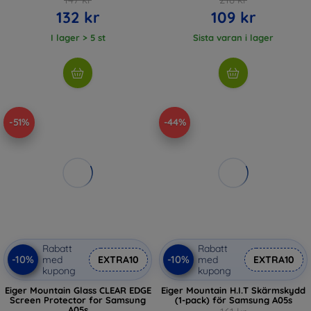
132 kr
109 kr
I lager > 5 st
Sista varan i lager
-51%
-44%
Rabatt
Rabatt
-10%
-10%
med
EXTRA10
med
EXTRA10
kupong
kupong
Eiger Mountain Glass CLEAR EDGE
Eiger Mountain H.I.T Skärmskydd
Screen Protector for Samsung
(1-pack) för Samsung A05s
A05s