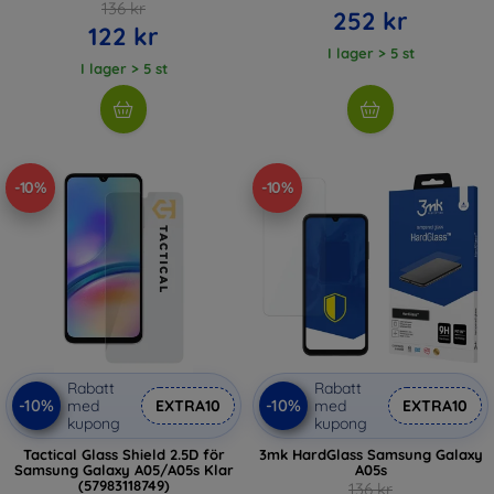
136 kr
252 kr
122 kr
I lager > 5 st
I lager > 5 st
-10%
-10%
Rabatt
Rabatt
-10%
-10%
med
EXTRA10
med
EXTRA10
kupong
kupong
Tactical Glass Shield 2.5D för
3mk HardGlass Samsung Galaxy
Samsung Galaxy A05/A05s Klar
A05s
(57983118749)
136 kr