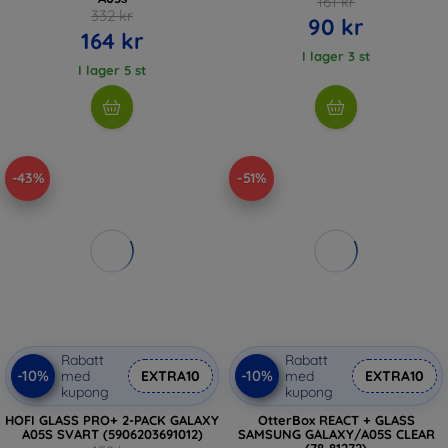
161 kr
332 kr
90 kr
164 kr
I lager 3 st
I lager 5 st
-43%
-51%
Rabatt
Rabatt
-10%
-10%
med
EXTRA10
med
EXTRA10
kupong
kupong
HOFI GLASS PRO+ 2-PACK GALAXY
OtterBox REACT + GLASS
A05S SVART (5906203691012)
SAMSUNG GALAXY/A05S CLEAR
(78-81272)