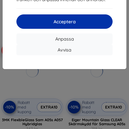
102 kr
142 kr
Sista varan i lager
I lager > 5 st
Acceptera
Anpassa
Avvisa
-10%
-50%
Rabatt
Rabatt
-10%
-10%
med
EXTRA10
med
EXTRA10
kupong
kupong
3MK FlexibleGlass Sam A05s A057
Eiger Mountain Glass CLEAR
Hybridglas
Skärmskydd för Samsung A05s
147 kr
218 kr