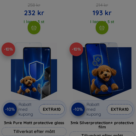
258 kr
214 kr
232 kr
193 kr
I lager 3 st
I lager > 5 st
-10%
-10%
Rabatt
Rabatt
-10%
-10%
med
EXTRA10
med
EXTRA10
kupong
kupong
3mk Pure Matt protective glass
3mk Silverprotection+ protective
film
Tillverkat efter mått
Tillverkat efter mått