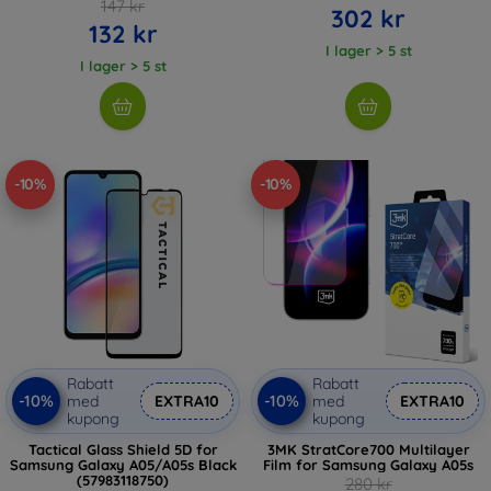
147 kr
302 kr
132 kr
I lager > 5 st
I lager > 5 st
-10%
-10%
Rabatt
Rabatt
-10%
-10%
med
EXTRA10
med
EXTRA10
kupong
kupong
Tactical Glass Shield 5D for
3MK StratCore700 Multilayer
Samsung Galaxy A05/A05s Black
Film for Samsung Galaxy A05s
(57983118750)
280 kr