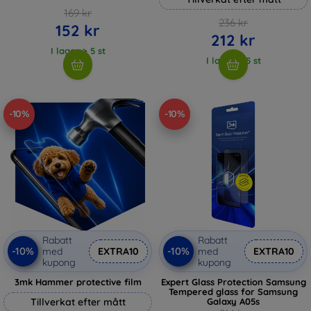
169 kr
236 kr
152 kr
212 kr
I lager > 5 st
I lager > 5 st
-10%
-10%
Rabatt
Rabatt
-10%
-10%
med
EXTRA10
med
EXTRA10
kupong
kupong
3mk Hammer protective film
Expert Glass Protection Samsung
Tempered glass for Samsung
Tillverkat efter mått
Galaxy A05s