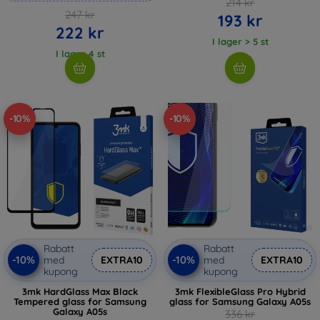
214 kr
247 kr
193 kr
222 kr
I lager > 5 st
I lager 4 st
-10%
-10%
Rabatt
Rabatt
-10%
-10%
med
EXTRA10
med
EXTRA10
kupong
kupong
3mk HardGlass Max Black
3mk FlexibleGlass Pro Hybrid
Tempered glass for Samsung
glass for Samsung Galaxy A05s
Galaxy A05s
336 kr