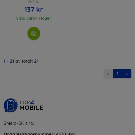
263 kr
137 kr
Sista varan i lager
1
-
21
av totalt
21
.
«
1
»
Shield-SK s.r.o.
Organisationsnummer:
46701494