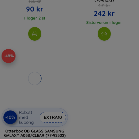
158 kr
491 kr
90 kr
242 kr
I lager 2 st
Sista varan i lager
-48%
Rabatt
-10%
med
EXTRA10
kupong
Otterbox OB GLASS SAMSUNG
GALAXY A05S/CLEAR (77-92502)