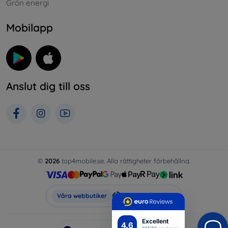
Grön energi
Mobilapp
Anslut dig till oss
©
2026
top4mobile.se. Alla rättigheter förbehållna.
Top4Mobile.se
Våra webbutiker
Excellent
4.6