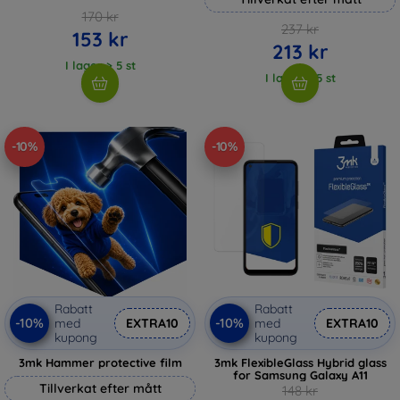
170 kr
237 kr
153 kr
213 kr
I lager > 5 st
I lager > 5 st
-10%
-10%
Rabatt
Rabatt
-10%
-10%
med
EXTRA10
med
EXTRA10
kupong
kupong
3mk Hammer protective film
3mk FlexibleGlass Hybrid glass
for Samsung Galaxy A11
Tillverkat efter mått
148 kr