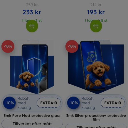
259 kr
214 kr
233 kr
193 kr
I lager 3 st
I lager > 5 st
-10%
-10%
Rabatt
Rabatt
-10%
-10%
med
EXTRA10
med
EXTRA10
kupong
kupong
3mk Pure Matt protective glass
3mk Silverprotection+ protective
film
Tillverkat efter mått
Tillverkat efter mått