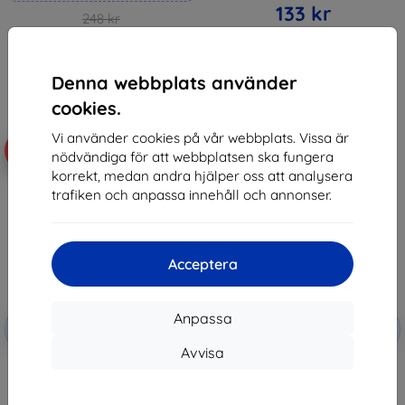
133 kr
248 kr
223 kr
I lager > 5 st
I lager 4 st
Denna webbplats använder
cookies.
Vi använder cookies på vår webbplats. Vissa är
-10%
-10%
nödvändiga för att webbplatsen ska fungera
korrekt, medan andra hjälper oss att analysera
trafiken och anpassa innehåll och annonser.
Acceptera
Rabatt
Rabatt
Anpassa
-10%
-10%
med
EXTRA10
med
EXTRA10
kupong
kupong
Avvisa
3MK Samsung Galaxy A11 - 3mk
3MK Samsung Galaxy A11 Black -
Lens Protection
3mk FlexibleGlass Max
136 kr
192 kr