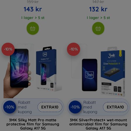
159 kr
147 kr
143 kr
132 kr
I lager > 5 st
I lager > 5 st
-10%
-10%
Rabatt
Rabatt
-10%
-10%
med
EXTRA10
med
EXTRA10
kupong
kupong
3MK Silky Matt Pro matte
3MK SilverProtect+ wet-mount
protective film for Samsung
antimicrobial film for Samsung
Galaxy A17 5G
Galaxy A17 5G