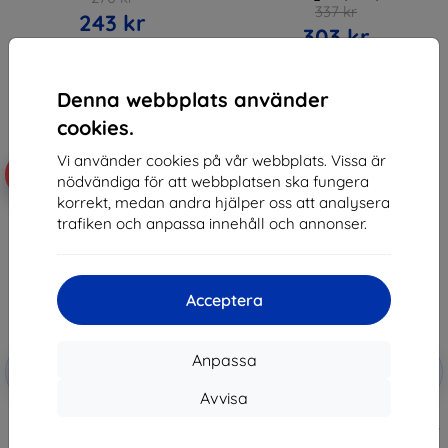
337 kr
243 kr
303 kr
I lager > 5 st
Sista varan i lager
Denna webbplats använder
cookies.
Vi använder cookies på vår webbplats. Vissa är
-10%
-10%
nödvändiga för att webbplatsen ska fungera
korrekt, medan andra hjälper oss att analysera
trafiken och anpassa innehåll och annonser.
Acceptera
Rabatt
Rabatt
Anpassa
-10%
-10%
med
EXTRA10
med
EXTRA10
kupong
kupong
Avvisa
Eiger Mountain IMPACT Screen
3MK HardGlass Max Privacy
Protector GRS 1 Pack for
Privacy Glass with Applicator for
Samsung Galaxy A17/ A16/ A26
Samsung Galaxy A16 4G/5G/ A17