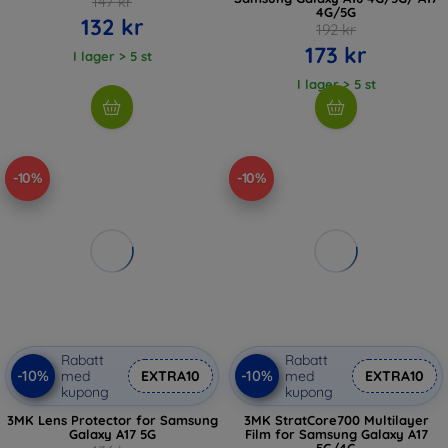
147 kr
4G/5G
132 kr
192 kr
173 kr
I lager > 5 st
I lager > 5 st
-10%
-10%
Rabatt
Rabatt
-10%
-10%
med
EXTRA10
med
EXTRA10
kupong
kupong
3MK Lens Protector for Samsung
3MK StratCore700 Multilayer
Galaxy A17 5G
Film for Samsung Galaxy A17
5G/4G