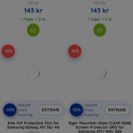
159 kr
159 kr
143 kr
143 kr
I lager > 5 st
I lager > 5 st
-10%
-10%
Rabatt
Rabatt
-10%
-10%
med
EXTRA10
med
EXTRA10
kupong
kupong
3mk 1UP Protective film for
Eiger Mountain Glass CLEAR EDGE
Samsung Galaxy A17 5G/ 4G
Screen Protector GRS for
Samsung A17/ A16/ A26
270 kr