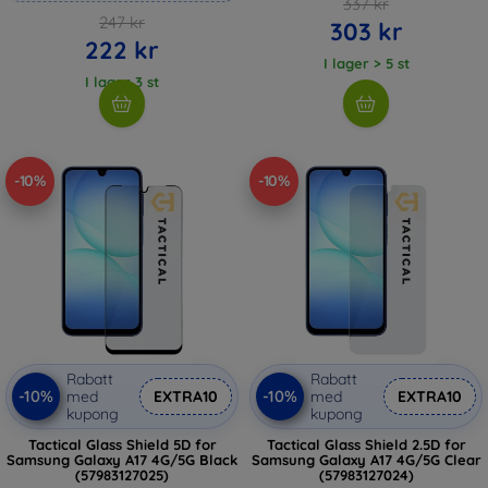
337 kr
247 kr
303 kr
222 kr
I lager > 5 st
I lager 3 st
-10%
-10%
Rabatt
Rabatt
-10%
-10%
med
EXTRA10
med
EXTRA10
kupong
kupong
Tactical Glass Shield 5D for
Tactical Glass Shield 2.5D for
Samsung Galaxy A17 4G/5G Black
Samsung Galaxy A17 4G/5G Clear
(57983127025)
(57983127024)