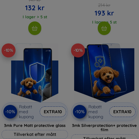
214 kr
132 kr
193 kr
I lager > 5 st
I lager > 5 st
-10%
-10%
Rabatt
Rabatt
-10%
-10%
med
EXTRA10
med
EXTRA10
kupong
kupong
3mk Pure Matt protective glass
3mk Silverprotection+ protective
film
Tillverkat efter mått
Tillverkat efter mått