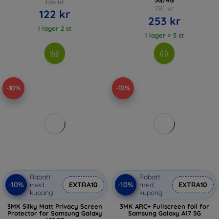
136 kr
281 kr
122 kr
253 kr
I lager 2 st
I lager > 5 st
-10%
-10%
Rabatt
Rabatt
-10%
-10%
med
EXTRA10
med
EXTRA10
kupong
kupong
3MK Silky Matt Privacy Screen
3MK ARC+ Fullscreen foil for
Protector for Samsung Galaxy
Samsung Galaxy A17 5G