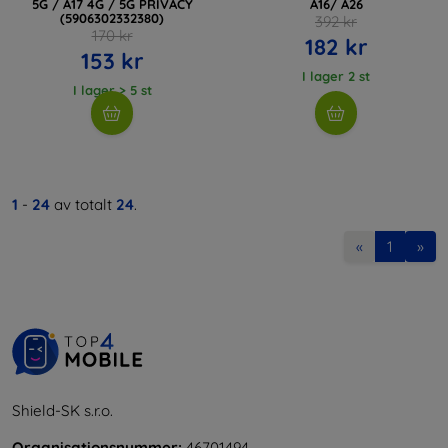
5G / A17 4G / 5G PRIVACY
A16/ A26
(5906302332380)
392 kr
170 kr
182 kr
153 kr
I lager 2 st
I lager > 5 st
1
-
24
av totalt
24
.
«
1
»
Shield-SK s.r.o.
Organisationsnummer:
46701494