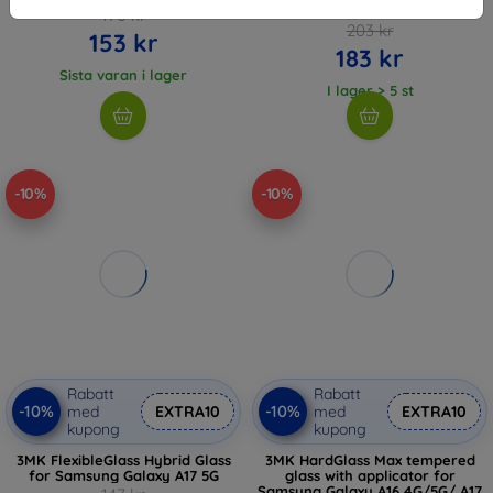
4G/5G
170 kr
203 kr
153 kr
183 kr
Sista varan i lager
I lager > 5 st
-10%
-10%
Rabatt
Rabatt
-10%
-10%
med
EXTRA10
med
EXTRA10
kupong
kupong
3MK FlexibleGlass Hybrid Glass
3MK HardGlass Max tempered
for Samsung Galaxy A17 5G
glass with applicator for
Samsung Galaxy A16 4G/5G/ A17