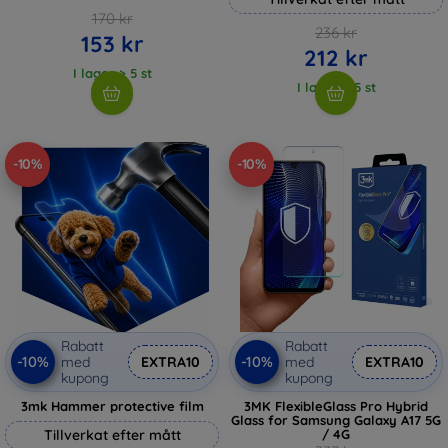
170 kr
236 kr
153 kr
212 kr
I lager > 5 st
I lager > 5 st
-10%
-10%
Rabatt
Rabatt
-10%
-10%
med
EXTRA10
med
EXTRA10
kupong
kupong
3mk Hammer protective film
3MK FlexibleGlass Pro Hybrid
Glass for Samsung Galaxy A17 5G
Tillverkat efter mått
/ 4G