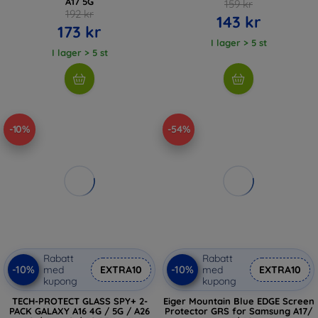
A17 5G
159 kr
192 kr
143 kr
173 kr
I lager > 5 st
I lager > 5 st
-10%
-54%
Rabatt
Rabatt
-10%
-10%
med
EXTRA10
med
EXTRA10
kupong
kupong
TECH-PROTECT GLASS SPY+ 2-
Eiger Mountain Blue EDGE Screen
PACK GALAXY A16 4G / 5G / A26
Protector GRS for Samsung A17/