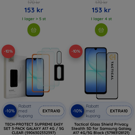
170 kr
170 kr
153 kr
153 kr
I lager > 5 st
I lager 4 st
-10%
-10%
Rabatt
Rabatt
-10%
-10%
med
EXTRA10
med
EXTRA10
kupong
kupong
TECH-PROTECT SUPREME EASY
Tactical Glass Shield Privacy
SET 3-PACK GALAXY A17 4G / 5G
Stealth 5D for Samsung Galaxy
CLEAR (5906302332397)
A17 4G/5G Black (57983128121)