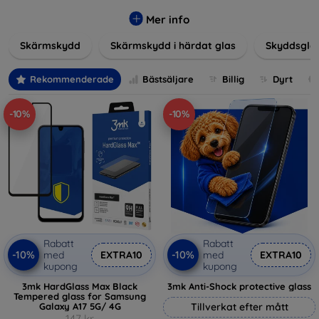
glas, skyddsfilmer och andra lösningar som garanterar
säkerhet och förlänger skärmarnas livslängd. Härdat glas
Mer info
ger hög rep- och slagtålighet, medan filmer ger skydd mot
Skärmskydd
Skärmskydd i härdat glas
Skyddsgla
mindre skador samtidigt som de minimerar fingeravtryck.
Välj rätt skydd för din enhet och skydda din investering från
vardagens fallgropar. Vårt sortiment omfattar produkter
Rekommenderade
Bästsäljare
Billig
Dyrt
som är kompatibla med en mängd olika märken och
modeller, vilket säkerställer att varje kund hittar det
-10%
-10%
perfekta skyddet för sin enhet.
Rabatt
Rabatt
-10%
-10%
med
EXTRA10
med
EXTRA10
kupong
kupong
3mk HardGlass Max Black
3mk Anti-Shock protective glass
Tempered glass for Samsung
Galaxy A17 5G/ 4G
Tillverkat efter mått
147 kr