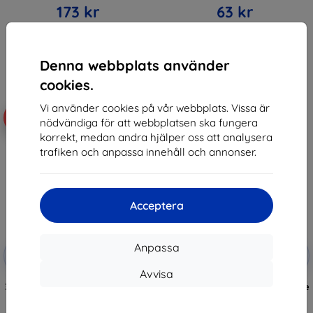
173 kr
63 kr
I lager > 5 st
Sista varan i lager
Denna webbplats använder
cookies.
Vi använder cookies på vår webbplats. Vissa är
-10%
-10%
nödvändiga för att webbplatsen ska fungera
korrekt, medan andra hjälper oss att analysera
trafiken och anpassa innehåll och annonser.
Acceptera
Rabatt
Rabatt
Anpassa
-10%
-10%
med
EXTRA10
med
EXTRA10
kupong
kupong
Avvisa
3MK Samsung Galaxy A20e - 3mk
3MK FlexibleGlass Sam A202 A20e
SilverProtection+
Hybrid Glass
(5903108303378)
147 kr