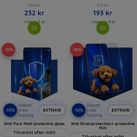
258 kr
214 kr
232 kr
193 kr
I lager 3 st
I lager > 5 st
-10%
-10%
Rabatt
Rabatt
-10%
-10%
med
EXTRA10
med
EXTRA10
kupong
kupong
3mk Pure Matt protective glass
3mk Silverprotection+ protective
film
Tillverkat efter mått
Tillverkat efter mått