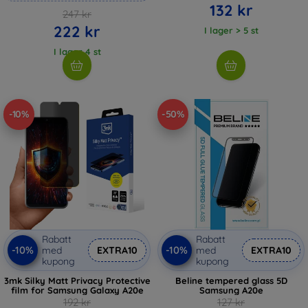
132 kr
247 kr
222 kr
I lager > 5 st
I lager 4 st
-10%
-50%
Rabatt
Rabatt
-10%
-10%
med
EXTRA10
med
EXTRA10
kupong
kupong
3mk Silky Matt Privacy Protective
Beline tempered glass 5D
film for Samsung Galaxy A20e
Samsung A20e
192 kr
127 kr