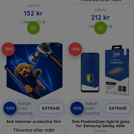
169 kr
236 kr
152 kr
212 kr
I lager > 5 st
I lager > 5 st
-10%
-10%
Rabatt
Rabatt
-10%
-10%
med
EXTRA10
med
EXTRA10
kupong
kupong
3mk Hammer protective film
3mk FlexibleGlass Hybrid glass
for Samsung Galaxy A20e
Tillverkat efter mått
147 kr