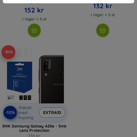
169 kr
132 kr
152 kr
I lager > 5 st
I lager > 5 st
-10%
Rabatt
-10%
med
EXTRA10
kupong
3MK Samsung Galaxy A20e - 3mk
Lens Protection
136 kr