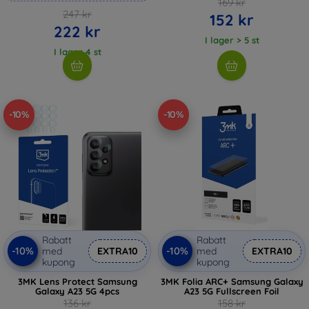
169 kr
247 kr
152 kr
222 kr
I lager > 5 st
I lager 4 st
-10%
-10%
Rabatt
Rabatt
-10%
-10%
med
EXTRA10
med
EXTRA10
kupong
kupong
3MK Lens Protect Samsung
3MK Folia ARC+ Samsung Galaxy
Galaxy A23 5G 4pcs
A23 5G Fullscreen Foil
136 kr
158 kr