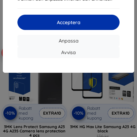
172 kr
109 kr
102 kr
I lager 3 st
I lager 2 st
Acceptera
Anpassa
Avvisa
-10%
-10%
Rabatt
Rabatt
-10%
-10%
med
EXTRA10
med
EXTRA10
kupong
kupong
3MK Lens Protect Samsung A23
3MK HG Max Lite Samsung A23 4G
4G A235 Camera lens protection
black
4 pcs
136 kr