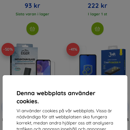
93 kr
222 kr
Sista varan i lager
I lager 1 st
-50%
-41%
Denna webbplats använder
cookies.
Rabatt
Rabatt
-10%
-10%
med
EXTRA10
med
EXTRA10
Vi använder cookies på vår webbplats. Vissa är
kupong
kupong
nödvändiga för att webbplatsen ska fungera
Eiger Mountain Glass 2.5D Screen
3MK Silver Protect+ Samsung A23
korrekt, medan andra hjälper oss att analysera
Protector for Samsung A23
4G A235 Wet-mounted
Antimicrobial film
218 kr
trafiken och anpassa innehåll och annonser.