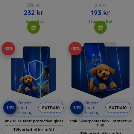
258 kr
214 kr
232 kr
193 kr
I lager 2 st
I lager > 5 st
-10%
-10%
Rabatt
Rabatt
-10%
-10%
med
EXTRA10
med
EXTRA10
kupong
kupong
3mk Pure Matt protective glass
3mk Silverprotection+ protective
film
Tillverkat efter mått
Tillverkat efter mått