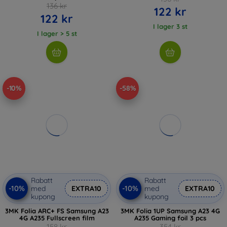
136 kr
122 kr
122 kr
I lager 3 st
I lager > 5 st
-10%
-58%
Rabatt
Rabatt
-10%
-10%
med
EXTRA10
med
EXTRA10
kupong
kupong
3MK Folia ARC+ FS Samsung A23
3MK Folia 1UP Samsung A23 4G
4G A235 Fullscreen film
A235 Gaming foil 3 pcs
158 kr
354 kr