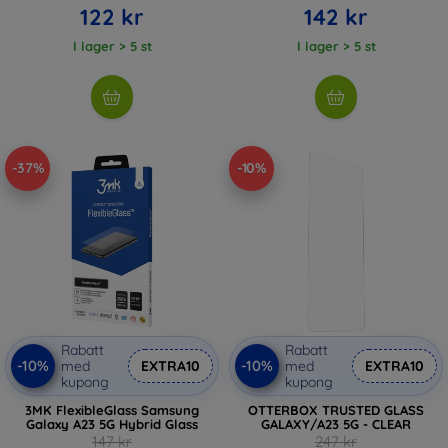
122 kr
142 kr
I lager > 5 st
I lager > 5 st
-37%
-10%
Rabatt
Rabatt
-10%
-10%
med
EXTRA10
med
EXTRA10
kupong
kupong
3MK FlexibleGlass Samsung
OTTERBOX TRUSTED GLASS
Galaxy A23 5G Hybrid Glass
GALAXY/A23 5G - CLEAR
147 kr
247 kr