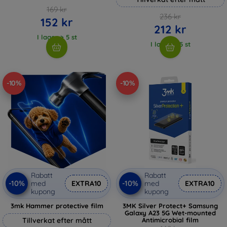
169 kr
236 kr
152 kr
212 kr
I lager > 5 st
I lager > 5 st
-10%
-10%
Rabatt
Rabatt
-10%
-10%
med
EXTRA10
med
EXTRA10
kupong
kupong
3mk Hammer protective film
3MK Silver Protect+ Samsung
Galaxy A23 5G Wet-mounted
Tillverkat efter mått
Antimicrobial film