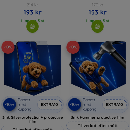
214 kr
170 kr
193 kr
153 kr
I lager > 5 st
I lager > 5 st
-10%
-10%
Rabatt
Rabatt
-10%
-10%
med
EXTRA10
med
EXTRA10
kupong
kupong
3mk Silverprotection+ protective
3mk Hammer protective film
film
Tillverkat efter mått
Tillverkat efter mått