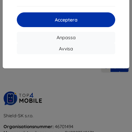
337 kr
132 kr
303 kr
I lager > 5 st
I lager > 5 st
Acceptera
Anpassa
Avvisa
1
-
6
av totalt
6
.
«
1
»
Shield-SK s.r.o.
Organisationsnummer:
46701494