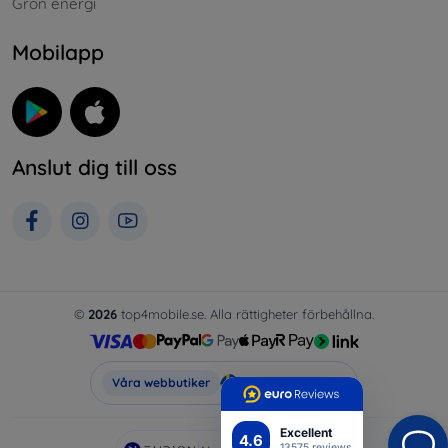
Grön energi
Mobilapp
Anslut dig till oss
©
2026
top4mobile.se. Alla rättigheter förbehållna.
Top4Mobile.se
Våra webbutiker
Excellent
4.6
13575 reviews