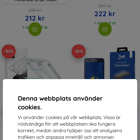
247 kr
236 kr
222 kr
212 kr
I lager 3 st
I lager > 5 st
-10%
-10%
Denna webbplats använder
cookies.
Rabatt
Rabatt
-10%
-10%
med
EXTRA10
med
EXTRA10
Vi använder cookies på vår webbplats. Vissa är
kupong
kupong
nödvändiga för att webbplatsen ska fungera
Spigen Glass tR EZ Fit 2 Pack,
3MK FlexibleGlass Samsung A3
korrekt, medan andra hjälper oss att analysera
transparency - Samsung Galaxy
Hybrid Glass
A3 2025 5G (AGL09202)
147 kr
trafiken och anpassa innehåll och annonser.