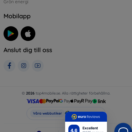
Grön energi
Mobilapp
Anslut dig till oss
©
2026
top4mobile.se. Alla rättigheter förbehållna.
Top4Mobile.se
Våra webbutiker
Excellent
4.6