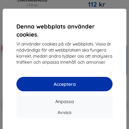
112 kr
170 kr
153 kr
I lager > 5 st
I lager > 5 st
Denna webbplats använder
cookies.
Vi använder cookies på vår webbplats. Vissa är
-10%
-10%
nödvändiga för att webbplatsen ska fungera
korrekt, medan andra hjälper oss att analysera
trafiken och anpassa innehåll och annonser.
Acceptera
Rabatt
Rabatt
Anpassa
-10%
-10%
med
EXTRA10
med
EXTRA10
kupong
kupong
Avvisa
3MK FlexibleGlass Samsung M115
3MK FlexibleGlass Lite Samsung
M11 Hybrid Glass
M11 M115 Hybrid Glass Lite
147 kr
125 kr