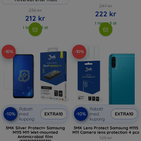
247 kr
236 kr
222 kr
212 kr
I lager 3 st
I lager > 5 st
-10%
-10%
Rabatt
Rabatt
-10%
-10%
med
EXTRA10
med
EXTRA10
kupong
kupong
3MK Silver Protect+ Samsung
3MK Lens Protect Samsung M115
M115 M11 Wet-mounted
M11 Camera lens protection 4 pcs
Antimicrobial film
125 kr
(5903108309035)