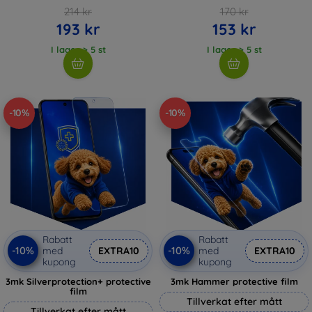
214 kr
170 kr
193 kr
153 kr
I lager > 5 st
I lager > 5 st
-10%
-10%
Rabatt
Rabatt
-10%
-10%
med
EXTRA10
med
EXTRA10
kupong
kupong
3mk Silverprotection+ protective
3mk Hammer protective film
film
Tillverkat efter mått
Tillverkat efter mått