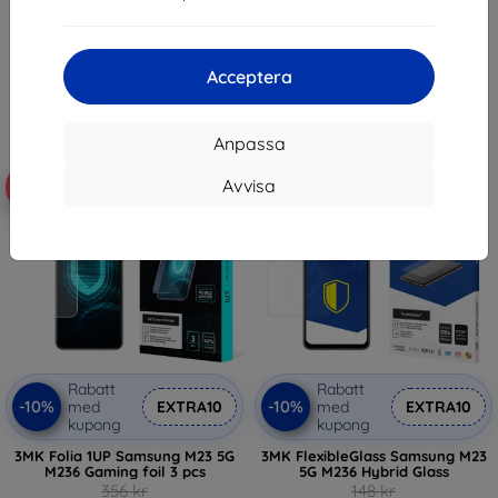
136 kr
98 kr
122 kr
I lager 2 st
I lager > 5 st
Acceptera
Anpassa
Avvisa
-58%
-10%
Rabatt
Rabatt
-10%
-10%
med
EXTRA10
med
EXTRA10
kupong
kupong
3MK Folia 1UP Samsung M23 5G
3MK FlexibleGlass Samsung M23
M236 Gaming foil 3 pcs
5G M236 Hybrid Glass
356 kr
148 kr