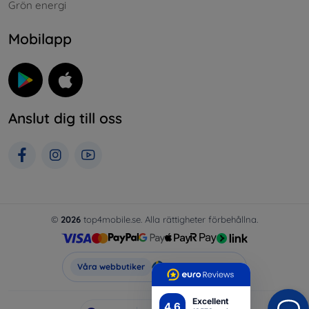
Grön energi
Mobilapp
Anslut dig till oss
©
2026
top4mobile.se. Alla rättigheter förbehållna.
Top4Mobile.se
Våra webbutiker
Excellent
4.6