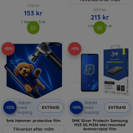
170 kr
237 kr
153 kr
213 kr
I lager > 5 st
I lager > 5 st
-10%
-41%
Rabatt
Rabatt
-10%
-10%
med
EXTRA10
med
EXTRA10
kupong
kupong
3mk Hammer protective film
3MK Silver Protect+ Samsung
M23 5G M236 Wet-mounted
Tillverkat efter mått
Antimicrobial film