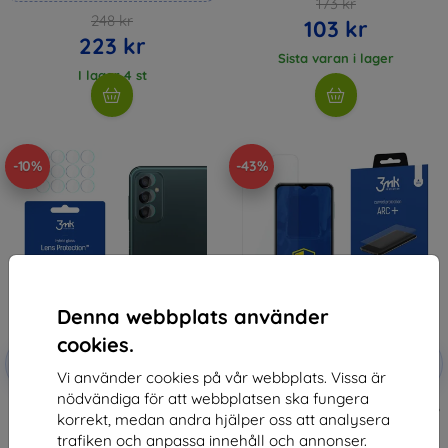
173 kr
248 kr
103 kr
223 kr
Sista varan i lager
I lager 4 st
-10%
-43%
Denna webbplats använder
cookies.
Rabatt
Rabatt
-10%
-10%
med
EXTRA10
med
EXTRA10
Vi använder cookies på vår webbplats. Vissa är
kupong
kupong
nödvändiga för att webbplatsen ska fungera
3MK Lens Protect Samsung M23
3MK Folia ARC+ FS Samsung M23
korrekt, medan andra hjälper oss att analysera
5G M236 Camera lens protection
5G M236 Fullscreen film
4 pcs
173 kr
trafiken och anpassa innehåll och annonser.