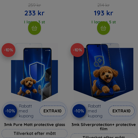
259 kr
214 kr
233 kr
193 kr
I lager 3 st
I lager > 5 st
-10%
-10%
Rabatt
Rabatt
-10%
-10%
med
EXTRA10
med
EXTRA10
kupong
kupong
3mk Pure Matt protective glass
3mk Silverprotection+ protective
film
Tillverkat efter mått
Tillverkat efter mått