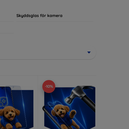
ör sin enhet.
Skyddsglas för kamera
-10%