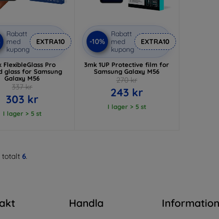
Rabatt
Rabatt
%
-10%
med
EXTRA10
med
EXTRA10
kupong
kupong
 FlexibleGlass Pro
3mk 1UP Protective film for
d glass for Samsung
Samsung Galaxy M56
Galaxy M56
270 kr
337 kr
243 kr
303 kr
I lager > 5 st
I lager > 5 st
 totalt
6
.
akt
Handla
Informatio