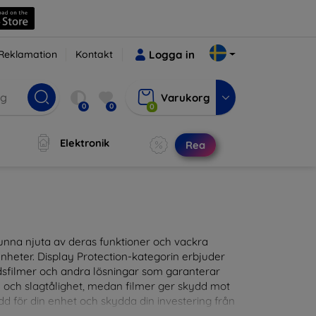
Reklamation
Kontakt
Logga in
Varukorg
0
0
0
Elektronik
Rea
t kunna njuta av deras funktioner och vackra
nheter. Display Protection-kategorin erbjuder
ddsfilmer och andra lösningar som garanterar
- och slagtålighet, medan filmer ger skydd mot
d för din enhet och skydda din investering från
patibla med en mängd olika märken och