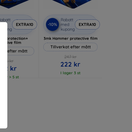
abatt
Rabatt
-10%
med
EXTRA10
med
EXTRA10
kupong
kupong
lverprotection+
3mk Hammer protective film
tective film
Tillverkat efter mått
rkat efter mått
247 kr
236 kr
222 kr
212 kr
I lager 3 st
lager > 5 st