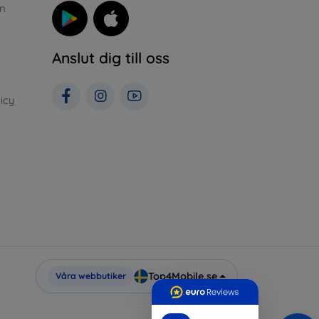
n
Anslut dig till oss
icy
Top4Mobile.se
Våra webbutiker