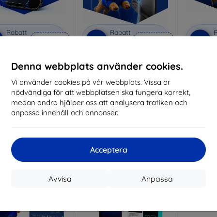
Rabatt
Rabatt
R
%
-10%
-10%
med
EXTRA10
med
EXTRA10
kupong
kupong
nti-Shock protective
3mk Pure Matt protective
3mk Si
Denna webbplats använder cookies.
glass
glass
pro
Vi använder cookies på vår webbplats. Vissa är
lverkat efter mått
Tillverkat efter mått
Tillve
nödvändiga för att webbplatsen ska fungera korrekt,
214 kr
170 kr
medan andra hjälper oss att analysera trafiken och
193 kr
153 kr
anpassa innehåll och annonser.
I lager > 5 st
I lager > 5 st
I 
-10%
Acceptera
Avvisa
Anpassa