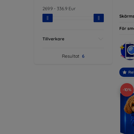
modelle
269.9
-
336.9
Eur
Skärm
För sm
Tillverkare
Resultat
6
Re
-10%