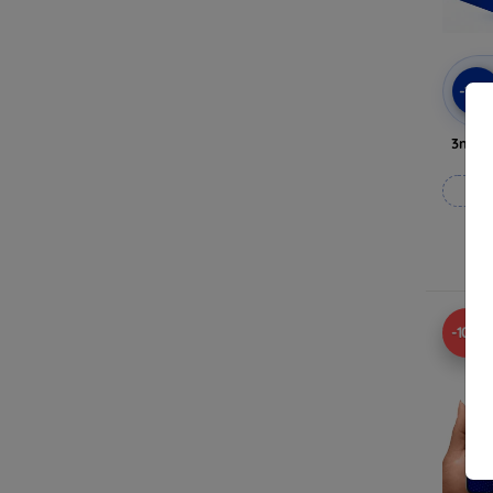
-10
3mk A
Til
-10%