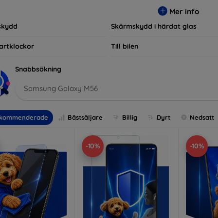
r, vilket säkerställer att varje kund hittar det perfekta skyddet f
Mer info
skydd
Skärmskydd i härdat glas
artklockor
Till bilen
Snabbsökning
Samsung Galaxy M56
kommenderade
Bästsäljare
Billig
Dyrt
Nedsatt
-10%
-10%