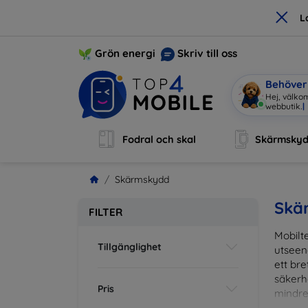
×
L
Grön energi
Skriv till oss
Behöver 
Hej, välko
Fodral och skal
Skärmsky
Skärmskydd
Skä
FILTER
Mobilte
Tillgänglighet
utseen
ett br
säkerh
Pris
mindre
vardag