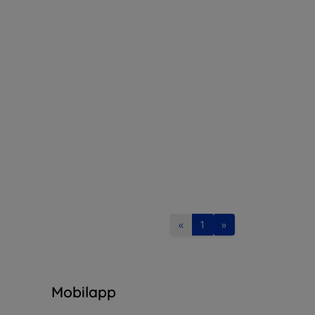
«
1
»
n
Mobilapp