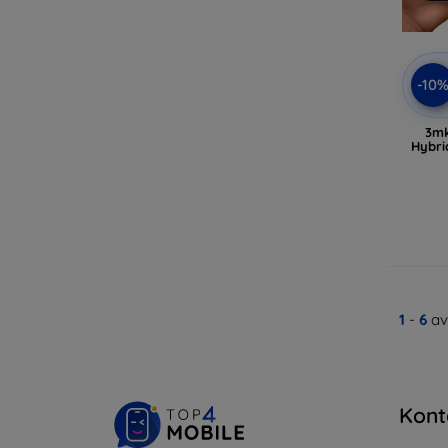
-10
3mk
Hybri
1
-
6
av
Kont