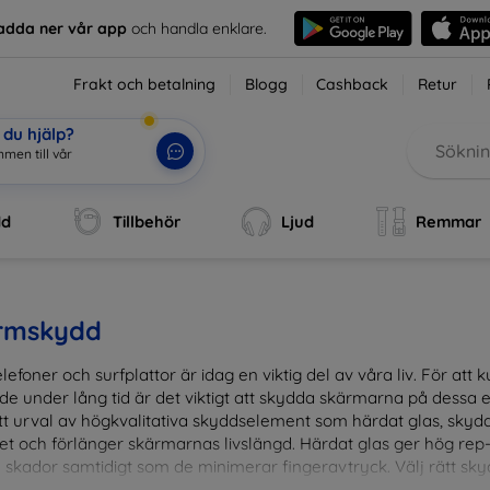
adda ner vår app
och handla enklare.
Frakt och betalning
Blogg
Cashback
Retur
du hjälp?
mmen till vår webb
|
dd
Tillbehör
Ljud
Remmar
rmskydd
lefoner och surfplattor är idag en viktig del av våra liv. För at
de under lång tid är det viktigt att skydda skärmarna på dessa e
ett urval av högkvalitativa skyddselement som härdat glas, sky
et och förlänger skärmarnas livslängd. Härdat glas ger hög rep
 skador samtidigt som de minimerar fingeravtryck. Välj rätt skyd
ens fallgropar. Vårt sortiment omfattar produkter som är kom