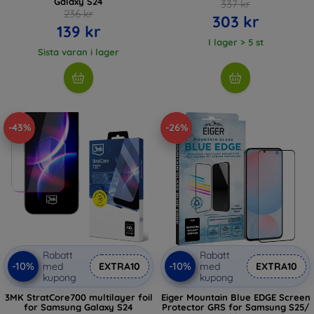
Galaxy S24
337 kr
236 kr
303 kr
139 kr
I lager > 5 st
Sista varan i lager
-43%
-26%
Rabatt
Rabatt
-10%
-10%
med
EXTRA10
med
EXTRA10
kupong
kupong
3MK StratCore700 multilayer foil
Eiger Mountain Blue EDGE Screen
for Samsung Galaxy S24
Protector GRS for Samsung S25/