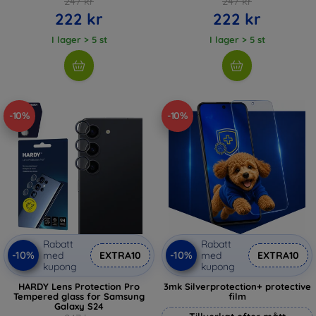
247 kr
247 kr
222 kr
222 kr
I lager > 5 st
I lager > 5 st
-10%
-10%
Rabatt
Rabatt
-10%
-10%
med
EXTRA10
med
EXTRA10
kupong
kupong
HARDY Lens Protection Pro
3mk Silverprotection+ protective
Tempered glass for Samsung
film
Galaxy S24