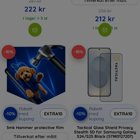
Tillverkat efter mått
247 kr
222 kr
236 kr
212 kr
I lager > 5 st
I lager > 5 st
-10%
-10%
Rabatt
Rabatt
-10%
-10%
med
EXTRA10
med
EXTRA10
kupong
kupong
3mk Hammer protective film
Tactical Glass Shield Privacy
Stealth 5D for Samsung Galaxy
Tillverkat efter mått
S24/S25 Black (57983127207)