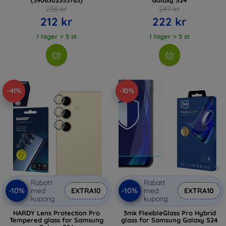
236 kr
247 kr
212 kr
222 kr
I lager > 5 st
I lager > 5 st
-41%
-10%
Rabatt
Rabatt
-10%
-10%
med
EXTRA10
med
EXTRA10
kupong
kupong
HARDY Lens Protection Pro
3mk FlexibleGlass Pro Hybrid
Tempered glass for Samsung
glass for Samsung Galaxy S24