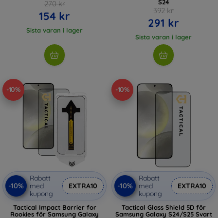
S24
270 kr
392 kr
154 kr
291 kr
Sista varan i lager
Sista varan i lager
-10%
-10%
Rabatt
Rabatt
-10%
-10%
med
EXTRA10
med
EXTRA10
kupong
kupong
Tactical Impact Barrier for
Tactical Glass Shield 5D för
Rookies för Samsung Galaxy
Samsung Galaxy S24/S25 Svart