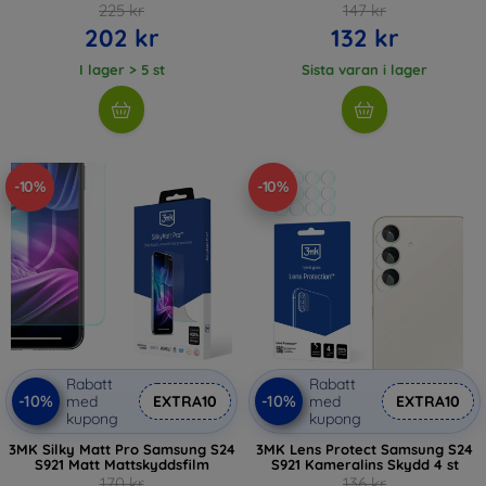
225 kr
147 kr
202 kr
132 kr
I lager > 5 st
Sista varan i lager
-10%
-10%
Rabatt
Rabatt
-10%
-10%
med
EXTRA10
med
EXTRA10
kupong
kupong
3MK Silky Matt Pro Samsung S24
3MK Lens Protect Samsung S24
S921 Matt Mattskyddsfilm
S921 Kameralins Skydd 4 st
170 kr
136 kr