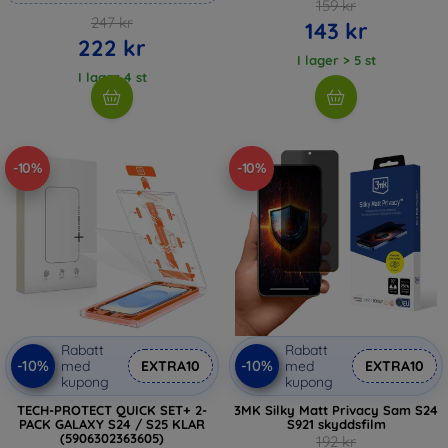
159 kr
247 kr
143 kr
222 kr
I lager > 5 st
I lager 4 st
-10%
-10%
Rabatt
Rabatt
-10%
-10%
med
EXTRA10
med
EXTRA10
kupong
kupong
TECH-PROTECT QUICK SET+ 2-
3MK Silky Matt Privacy Sam S24
PACK GALAXY S24 / S25 KLAR
S921 skyddsfilm
(5906302363605)
192 kr