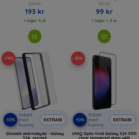
214 kr
117 kr
193 kr
99 kr
I lager 4 st
I lager > 5 st
-79%
-10%
Rabatt
Rabatt
-10%
-10%
med
EXTRA10
med
EXTRA10
kupong
kupong
Ghostek skärmskydd - Galaxy
UNIQ Optix Vivid Galaxy S24 S921
S24, normal
clear tempered glass with