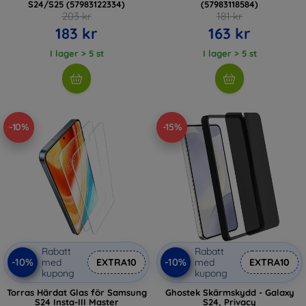
S24/S25 (57983122334)
(57983118584)
203 kr
181 kr
183 kr
163 kr
I lager > 5 st
I lager > 5 st
-10%
-15%
Rabatt
Rabatt
-10%
-10%
med
EXTRA10
med
EXTRA10
kupong
kupong
Torras Härdat Glas för Samsung
Ghostek Skärmskydd - Galaxy
S24 Insta-III Master
S24, Privacy