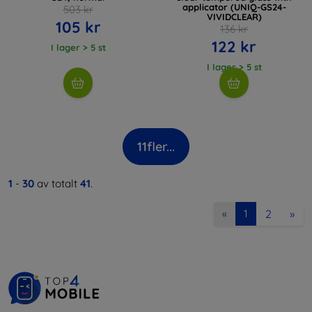
applicator (UNIQ-GS24-
503 kr
VIVIDCLEAR)
105 kr
136 kr
122 kr
I lager > 5 st
I lager > 5 st
11
fler...
1
-
30
av totalt
41
.
2
»
«
1