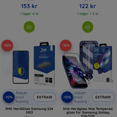
153 kr
122 kr
I lager 4 st
I lager > 5 st
-10%
-10%
Rabatt
Rabatt
-10%
-10%
med
EXTRA10
med
EXTRA10
kupong
kupong
3MK HardGlass Samsung S24
3mk Hardglass Max Tempered
S921
glass for Samsung Galaxy
S24/S25
136 kr