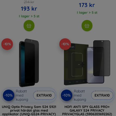
214 kr
173 kr
193 kr
I lager > 5 st
I lager > 5 st
-10%
-10%
Rabatt
Rabatt
-10%
-10%
med
EXTRA10
med
EXTRA10
kupong
kupong
UNIQ Optix Privacy Sam S24 S921
HOFI ANTI SPY GLASS PRO+
privat härdat glas med
GALAXY S24 PRIVACY
applikator (UNIQ-GS24-PRIVACY)
PRIVACYGLAS (5906203692262)