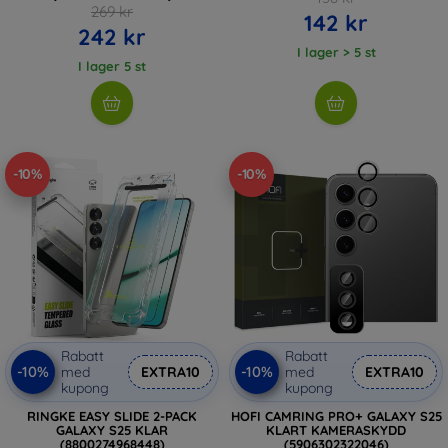
269 kr
142 kr
242 kr
I lager > 5 st
I lager 5 st
-10%
-10%
Rabatt
Rabatt
-10%
-10%
med
EXTRA10
med
EXTRA10
kupong
kupong
RINGKE EASY SLIDE 2-PACK
HOFI CAMRING PRO+ GALAXY S25
GALAXY S25 KLAR
KLART KAMERASKYDD
(8800274968448)
(5906302322046)