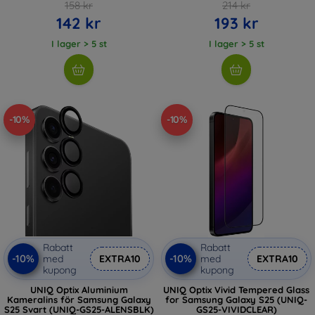
158 kr
214 kr
142 kr
193 kr
I lager > 5 st
I lager > 5 st
-10%
-10%
Rabatt
Rabatt
-10%
-10%
med
EXTRA10
med
EXTRA10
kupong
kupong
UNIQ Optix Aluminium
UNIQ Optix Vivid Tempered Glass
Kameralins för Samsung Galaxy
for Samsung Galaxy S25 (UNIQ-
S25 Svart (UNIQ-GS25-ALENSBLK)
GS25-VIVIDCLEAR)