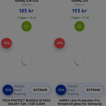
Galaxy S24/S25
Galaxy S25
203 kr
214 kr
183 kr
193 kr
I lager > 5 st
I lager > 5 st
-10%
-41%
Rabatt
Rabatt
-10%
-10%
med
EXTRA10
med
EXTRA10
kupong
kupong
TECH-PROTECT BUNDLE 10-PACK
HARDY Lens Protection Pro
GALAXY S24 / S25 CLEAR
Tempered glass for Samsung