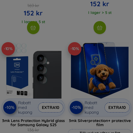
152 kr
169 kr
152 kr
I lager > 5 st
I lager > 5 st
-10%
-10%
Rabatt
Rabatt
-10%
-10%
med
EXTRA10
med
EXTRA10
kupong
kupong
3mk Lens Protection Hybrid glass
3mk Silverprotection+ protective
for Samsung Galaxy S25
film
136 kr