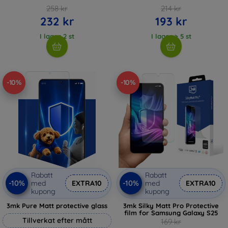
258 kr
214 kr
232 kr
193 kr
I lager 2 st
I lager > 5 st
-10%
-10%
Rabatt
Rabatt
-10%
-10%
med
EXTRA10
med
EXTRA10
kupong
kupong
3mk Pure Matt protective glass
3mk Silky Matt Pro Protective
film for Samsung Galaxy S25
Tillverkat efter mått
169 kr