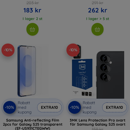
203 kr
291 kr
183 kr
262 kr
I lager 2 st
I lager > 5 st
-10%
-10%
Rabatt
Rabatt
-10%
-10%
med
EXTRA10
med
EXTRA10
kupong
kupong
Samsung Anti-reflecting Film
3MK Lens Protection Pro svart
2pcs for Galaxy S25 transparent
för Samsung Galaxy S25 svart
(EF-US931CTEGWW)
158 kr