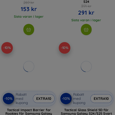
S24
269 kr
391 kr
153 kr
291 kr
Sista varan i lager
Sista varan i lager
-10%
-10%
Rabatt
Rabatt
-10%
-10%
med
EXTRA10
med
EXTRA10
kupong
kupong
Tactical Impact Barrier for
Tactical Glass Shield 5D för
Rookies för Samsung Galaxy
Samsung Galaxy S24/S25 Svart