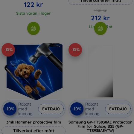
Tillverkat efter mått
122 kr
236 kr
Sista varan i lager
212 kr
I lager > 5 st
-10%
-10%
Rabatt
Rabatt
-10%
-10%
med
EXTRA10
med
EXTRA10
kupong
kupong
3mk Hammer protective film
Samsung GP-TTS938AE Protection
Film for Galaxy S25 (GP-
Tillverkat efter mått
TTS938AEATW)