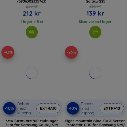
(5906302335763)
Galaxy S25
236 kr
236 kr
212 kr
139 kr
I lager > 5 st
Sista varan i lager
-43%
-26%
Rabatt
Rabatt
-10%
-10%
med
EXTRA10
med
EXTRA10
kupong
kupong
3MK StratCore700 Multilayer
Eiger Mountain Blue EDGE Screen
Film for Samsung Galaxy S25
Protector GRS for Samsung S25/