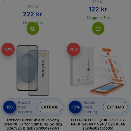
136 kr
247 kr
122 kr
222 kr
I lager > 5 st
I lager 4 st
-10%
-10%
Rabatt
Rabatt
-10%
-10%
med
EXTRA10
med
EXTRA10
kupong
kupong
Tactical Glass Shield Privacy
TECH-PROTECT QUICK SET+ 2-
Stealth 5D for Samsung Galaxy
PACK GALAXY S24 / S25 KLAR
S24/S25 Black (57983127207)
(5906302363605)