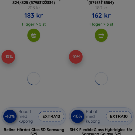
S24/S25 (57983122334)
(57983118584)
203 kr
180 kr
183 kr
162 kr
I lager > 5 st
I lager > 5 st
-10%
-10%
Rabatt
Rabatt
-10%
-10%
med
EXTRA10
med
EXTRA10
kupong
kupong
Beline Härdat Glas 5D Samsung
3MK FlexibleGlass Hybridglas för
S25
Samsung Galaxy S25