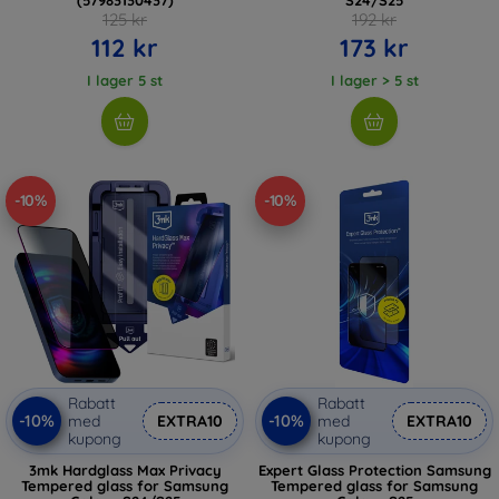
125 kr
192 kr
112 kr
173 kr
I lager 5 st
I lager > 5 st
-10%
-10%
Rabatt
Rabatt
-10%
-10%
med
EXTRA10
med
EXTRA10
kupong
kupong
3mk Hardglass Max Privacy
Expert Glass Protection Samsung
Tempered glass for Samsung
Tempered glass for Samsung