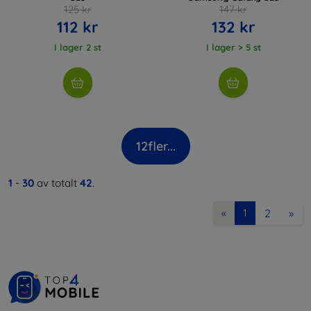
125 kr
147 kr
112 kr
132 kr
I lager 2 st
I lager > 5 st
12
fler...
1
-
30
av totalt
42
.
2
»
«
1