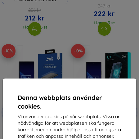
247 kr
236 kr
222 kr
212 kr
I lager 3 st
I lager > 5 st
-10%
-10%
Denna webbplats använder
cookies.
Rabatt
Rabatt
-10%
-10%
med
EXTRA10
med
EXTRA10
Vi använder cookies på vår webbplats. Vissa är
kupong
kupong
nödvändiga för att webbplatsen ska fungera
3mk FlexibleGlass Hybrid glass
3mk 1UP Protective film for
korrekt, medan andra hjälper oss att analysera
for Samsung Galaxy Z Fold
Samsung Galaxy Z Fold Special
Special Edition (front)
Edition (front)
trafiken och anpassa innehåll och annonser.