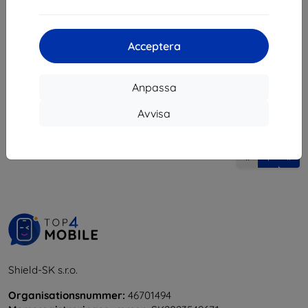
147 kr
270 kr
132 kr
243 kr
I lager > 5 st
I lager > 5 st
Acceptera
Anpassa
Avvisa
1
-
6
av totalt
6
.
«
1
»
Shield-SK s.r.o.
Organisationsnummer:
46701494