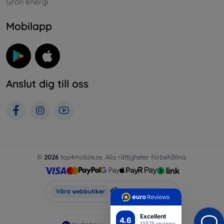
Grön energi
Mobilapp
Anslut dig till oss
©
2026
top4mobile.se. Alla rättigheter förbehållna.
Top4Mobile.se
Våra webbutiker
Excellent
4.6
13575 reviews