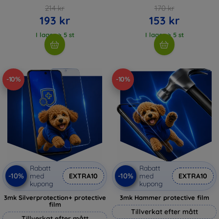
214 kr
170 kr
193 kr
153 kr
I lager > 5 st
I lager > 5 st
-10%
-10%
Rabatt
Rabatt
-10%
-10%
med
EXTRA10
med
EXTRA10
kupong
kupong
3mk Silverprotection+ protective
3mk Hammer protective film
film
Tillverkat efter mått
Tillverkat efter mått