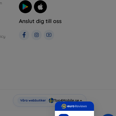
n
Anslut dig till oss
icy
Top4Mobile.se
Våra webbutiker