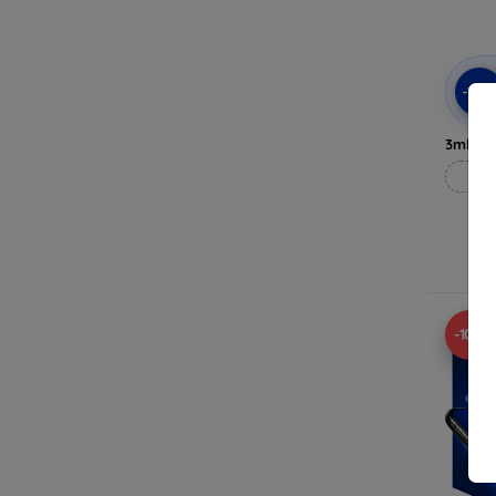
-10
3mk Pri
Til
-10%