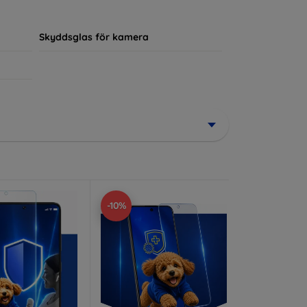
ör sin enhet.
Skyddsglas för kamera
-10%