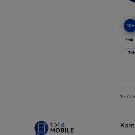
-10
3mk 
Til
1
-
7
av
Kont