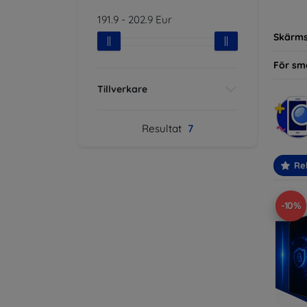
modelle
191.9
-
202.9
Eur
Skärm
För sm
Tillverkare
Resultat
7
Re
-10%