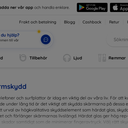
adda ner vår app
och handla enklare.
Frakt och betalning
Blogg
Cashback
Retur
du hjälp?
men till v
|
dd
Tillbehör
Ljud
Remmar
rmskydd
lefoner och surfplattor är idag en viktig del av våra liv. För at
de under lång tid är det viktigt att skydda skärmarna på dessa e
ett urval av högkvalitativa skyddselement som härdat glas, sky
et och förlänger skärmarnas livslängd. Härdat glas ger hög rep
 skador samtidigt som de minimerar fingeravtryck. Välj rätt skyd
ens fallgropar. Vårt sortiment omfattar produkter som är kom