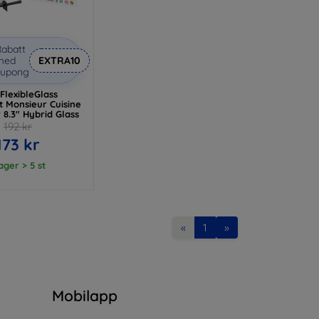
abatt
med
EXTRA10
kupong
FlexibleGlass
t Monsieur Cuisine
 8.3" Hybrid Glass
192 kr
173 kr
lager > 5 st
«
1
»
n
Mobilapp