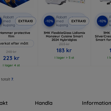
Rabatt
Rabatt
R
%
-10%
-10%
med
EXTRA10
med
EXTRA10
kupong
kupong
Hammer protective
3MK FlexibleGlass Lidlomix
3MK 
film
Monsieur Cuisine Smart
SilverCres
2024 Hybridglas
Smart for
lverkat efter mått
203 kr
183 kr
248 kr
223 kr
I lager > 5 st
I 
I lager 4 st
 totalt
7
.
akt
Handla
Informatio