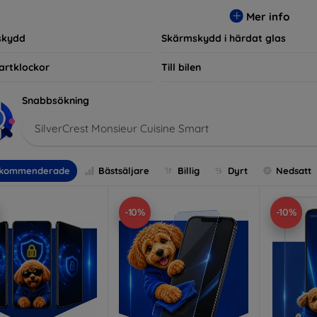
r, vilket säkerställer att varje kund hittar det perfekta skyddet f
Mer info
skydd
Skärmskydd i härdat glas
artklockor
Till bilen
Snabbsökning
SilverCrest Monsieur Cuisine Smart
kommenderade
Bästsäljare
Billig
Dyrt
Nedsatt
-10%
-10%