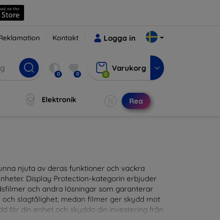
Reklamation
Kontakt
Logga in
Varukorg
0
0
0
Elektronik
Rea
t kunna njuta av deras funktioner och vackra
nheter. Display Protection-kategorin erbjuder
ddsfilmer och andra lösningar som garanterar
- och slagtålighet, medan filmer ger skydd mot
d för din enhet och skydda din investering från
patibla med en mängd olika märken och