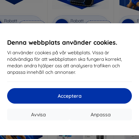
Rabatt
Rabatt
R
%
-10%
-10%
med
EXTRA10
med
EXTRA10
kupong
kupong
vacy protective glass
3mk Anti-Shock protective
3mk Pure
Denna webbplats använder cookies.
glass
lverkat efter mått
Vi använder cookies på vår webbplats. Vissa är
Tillverkat efter mått
Tillve
nödvändiga för att webbplatsen ska fungera korrekt,
259 kr
214 kr
medan andra hjälper oss att analysera trafiken och
233 kr
193 kr
anpassa innehåll och annonser.
I lager 3 st
I lager > 5 st
I 
-10%
-10%
Acceptera
Avvisa
Anpassa