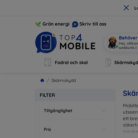
×
L
Grön energi
Skriv till oss
Behöver 
Hej, välkom
Fodral och skal
Skärmsky
Skärmskydd
Skä
FILTER
Mobilte
Tillgänglighet
utseen
ett br
säkerh
Pris
mindre
vardag