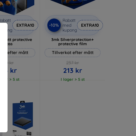
abatt
Rabatt
-10%
med
EXTRA10
med
EXTRA10
kupong
kupong
 Matt protective
3mk Silverprotection+
glass
protective film
rkat efter mått
Tillverkat efter mått
170 kr
237 kr
153 kr
213 kr
lager > 5 st
I lager > 5 st