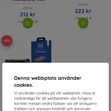
247 kr
236 kr
222 kr
212 kr
I lager 3 st
I lager > 5 st
-10%
Denna webbplats använder
cookies.
Rabatt
-10%
med
EXTRA10
Vi använder cookies på vår webbplats. Vissa är
kupong
nödvändiga för att webbplatsen ska fungera
3MK FlexibleGlass Sony Nex 5T
korrekt, medan andra hjälper oss att analysera
Hybridglas
147 kr
trafiken och anpassa innehåll och annonser.