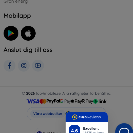
Grön energi
Mobilapp
Anslut dig till oss
©
2026
top4mobile.se. Alla rättigheter förbehållna.
Top4Mobile.se
Våra webbutiker
Excellent
4.6
13575 reviews