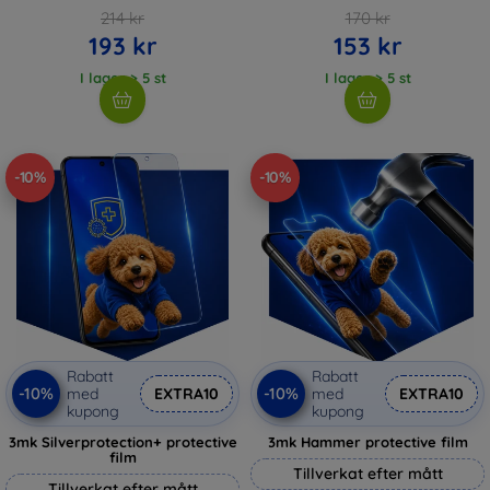
214 kr
170 kr
193 kr
153 kr
I lager > 5 st
I lager > 5 st
-10%
-10%
Rabatt
Rabatt
-10%
-10%
med
EXTRA10
med
EXTRA10
kupong
kupong
3mk Silverprotection+ protective
3mk Hammer protective film
film
Tillverkat efter mått
Tillverkat efter mått