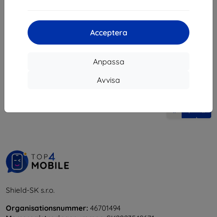
132 kr
I lager > 5 st
Acceptera
Anpassa
Avvisa
1
-
5
av totalt
5
.
«
1
»
Shield-SK s.r.o.
Organisationsnummer:
46701494