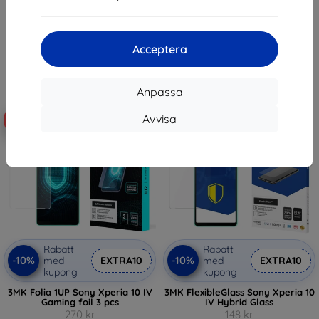
170 kr
143 kr
153 kr
I lager > 5 st
I lager > 5 st
Acceptera
Anpassa
Avvisa
-10%
-10%
Rabatt
Rabatt
-10%
-10%
med
EXTRA10
med
EXTRA10
kupong
kupong
3MK Folia 1UP Sony Xperia 10 IV
3MK FlexibleGlass Sony Xperia 10
Gaming foil 3 pcs
IV Hybrid Glass
270 kr
148 kr