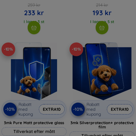
259 kr
214 kr
233 kr
193 kr
I lager 3 st
I lager > 5 st
-10%
-10%
Rabatt
Rabatt
-10%
-10%
med
EXTRA10
med
EXTRA10
kupong
kupong
3mk Pure Matt protective glass
3mk Silverprotection+ protective
film
Tillverkat efter mått
Tillverkat efter mått