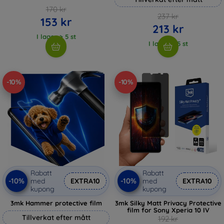
170 kr
237 kr
153 kr
213 kr
I lager > 5 st
I lager > 5 st
-10%
-10%
Rabatt
Rabatt
-10%
-10%
med
EXTRA10
med
EXTRA10
kupong
kupong
3mk Hammer protective film
3mk Silky Matt Privacy Protective
film for Sony Xperia 10 IV
Tillverkat efter mått
192 kr