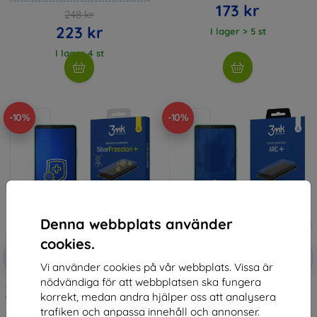
173 kr
248 kr
223 kr
I lager > 5 st
I lager 4 st
-10%
-10%
Denna webbplats använder
cookies.
Rabatt
Rabatt
-10%
-10%
med
EXTRA10
med
EXTRA10
Vi använder cookies på vår webbplats. Vissa är
kupong
kupong
nödvändiga för att webbplatsen ska fungera
3MK Silver Protect+ Sony Xperia
3MK Folia ARC+ FS Sony Xperia
korrekt, medan andra hjälper oss att analysera
10 IV Wet-mounted Antimicrobial
10 IV Fullscreen Foil
film
159 kr
trafiken och anpassa innehåll och annonser.