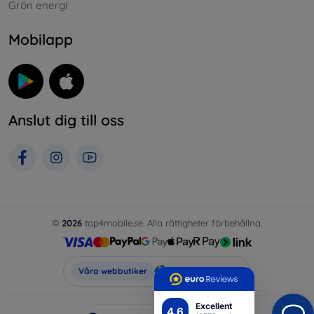
Grön energi
Mobilapp
Anslut dig till oss
©
2026
top4mobile.se. Alla rättigheter förbehållna.
Top4Mobile.se
Våra webbutiker
Excellent
4.6