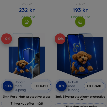
258 kr
214 kr
232 kr
193 kr
I lager 3 st
I lager > 5 st
-10%
-10%
Rabatt
Rabatt
-10%
-10%
med
EXTRA10
med
EXTRA10
kupong
kupong
3mk Pure Matt protective glass
3mk Silverprotection+ protective
film
Tillverkat efter mått
Tillverkat efter mått