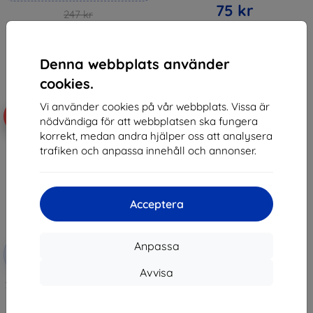
75 kr
247 kr
222 kr
Sista varan i lager
I lager 4 st
Denna webbplats använder
cookies.
Vi använder cookies på vår webbplats. Vissa är
-42%
nödvändiga för att webbplatsen ska fungera
korrekt, medan andra hjälper oss att analysera
trafiken och anpassa innehåll och annonser.
Acceptera
Rabatt
Anpassa
-10%
med
EXTRA10
kupong
Avvisa
3MK FlexibleGlass TCL K11 Hybrid
Glass
161 kr