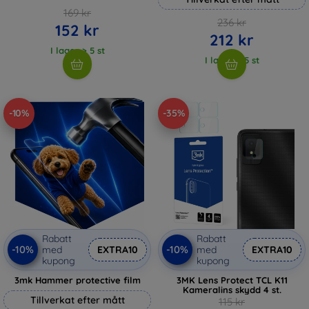
169 kr
236 kr
152 kr
212 kr
I lager > 5 st
I lager > 5 st
-10%
-35%
Rabatt
Rabatt
-10%
-10%
med
EXTRA10
med
EXTRA10
kupong
kupong
3mk Hammer protective film
3MK Lens Protect TCL K11
Kameralins skydd 4 st.
Tillverkat efter mått
115 kr