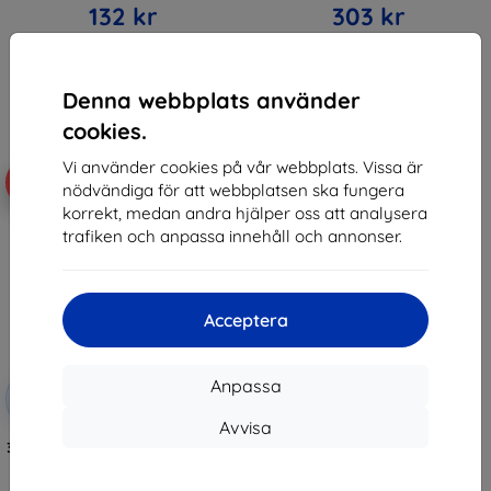
132 kr
303 kr
I lager > 5 st
I lager > 5 st
Denna webbplats använder
cookies.
Vi använder cookies på vår webbplats. Vissa är
-10%
nödvändiga för att webbplatsen ska fungera
korrekt, medan andra hjälper oss att analysera
trafiken och anpassa innehåll och annonser.
Acceptera
Rabatt
Anpassa
-10%
med
EXTRA10
kupong
Avvisa
3mk ARC+ Protective film for TCL
onetouch 4021
159 kr