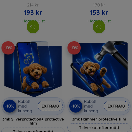
214 kr
170 kr
193 kr
153 kr
I lager > 5 st
I lager > 5 st
-10%
-10%
Rabatt
Rabatt
-10%
-10%
med
EXTRA10
med
EXTRA10
kupong
kupong
3mk Silverprotection+ protective
3mk Hammer protective film
film
Tillverkat efter mått
Tillverkat efter mått