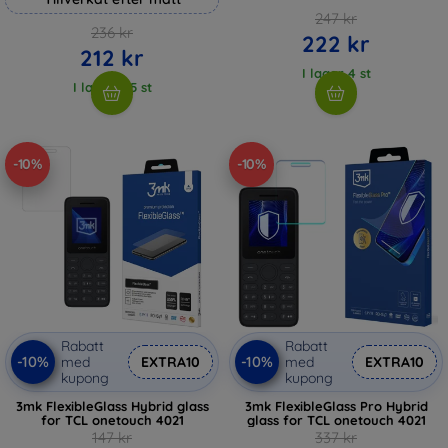
247 kr
236 kr
222 kr
212 kr
I lager 4 st
I lager > 5 st
-10%
-10%
Rabatt
Rabatt
-10%
-10%
med
EXTRA10
med
EXTRA10
kupong
kupong
3mk FlexibleGlass Hybrid glass
3mk FlexibleGlass Pro Hybrid
for TCL onetouch 4021
glass for TCL onetouch 4021
147 kr
337 kr