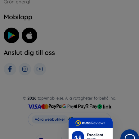
Grön energi
Mobilapp
Anslut dig till oss
©
2026
top4mobile.se. Alla rättigheter förbehållna.
Top4Mobile.se
Våra webbutiker
Excellent
4.6