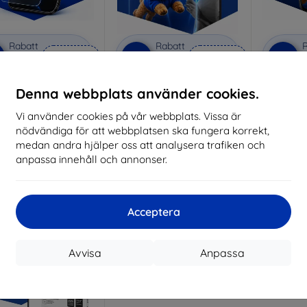
Rabatt
Rabatt
R
%
-10%
-10%
med
EXTRA10
med
EXTRA10
kupong
kupong
nti-Shock protective
3mk Pure Matt protective
3mk Si
Denna webbplats använder cookies.
glass
glass
pro
Vi använder cookies på vår webbplats. Vissa är
lverkat efter mått
Tillverkat efter mått
Tillve
nödvändiga för att webbplatsen ska fungera korrekt,
214 kr
170 kr
medan andra hjälper oss att analysera trafiken och
193 kr
153 kr
anpassa innehåll och annonser.
I lager > 5 st
I lager > 5 st
I 
Acceptera
Avvisa
Anpassa