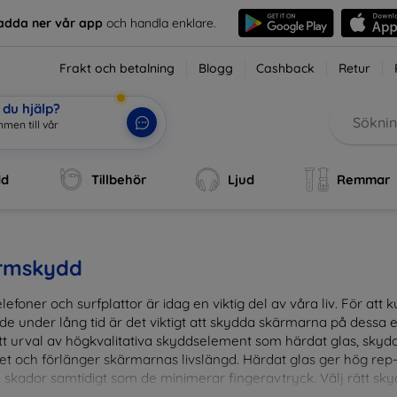
adda ner vår app
och handla enklare.
Frakt och betalning
Blogg
Cashback
Retur
du hjälp?
mmen till vår w
|
dd
Tillbehör
Ljud
Remmar
rmskydd
lefoner och surfplattor är idag en viktig del av våra liv. För at
de under lång tid är det viktigt att skydda skärmarna på dessa e
ett urval av högkvalitativa skyddselement som härdat glas, sky
et och förlänger skärmarnas livslängd. Härdat glas ger hög rep
 skador samtidigt som de minimerar fingeravtryck. Välj rätt skyd
ens fallgropar. Vårt sortiment omfattar produkter som är kom