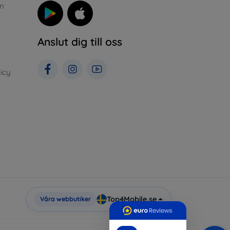
n
Anslut dig till oss
icy
Top4Mobile.se
Våra webbutiker