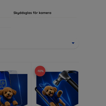
ör sin enhet.
Skyddsglas för kamera
-10%