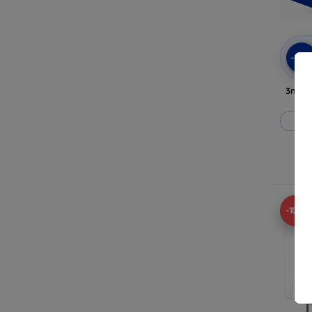
-10
3mk A
Til
-10%