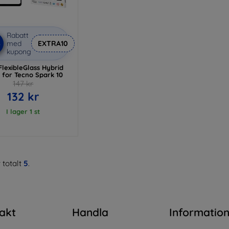
Rabatt
%
med
EXTRA10
kupong
lexibleGlass Hybrid
s for Tecno Spark 10
147 kr
132 kr
I lager 1 st
 totalt
5
.
akt
Handla
Informatio