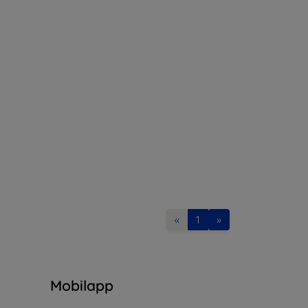
«
1
»
n
Mobilapp