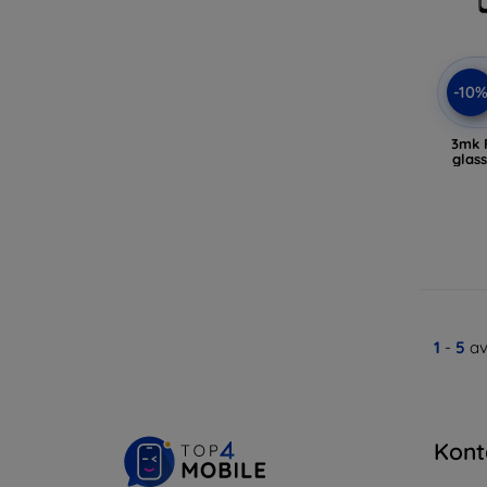
-10
3mk F
glas
1
-
5
av
Kont