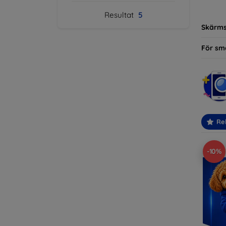
modelle
Resultat
5
Skärm
För sm
Re
-10%