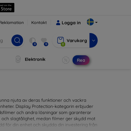
Reklamation
Kontakt
Logga in
Varukorg
0
0
0
Elektronik
Rea
t kunna njuta av deras funktioner och vackra
nheter. Display Protection-kategorin erbjuder
ddsfilmer och andra lösningar som garanterar
- och slagtålighet, medan filmer ger skydd mot
d för din enhet och skydda din investering från
patibla med en mängd olika märken och