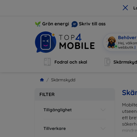
×
L
Grön energi
Skriv till oss
Behöver 
Hej, välko
Fodral och skal
Skärmsky
Skärmskydd
Skä
FILTER
Mobilte
Tillgänglighet
utseen
ett br
säkerh
Tillverkare
mindre
vardag