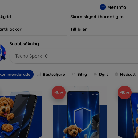
r, vilket säkerställer att varje kund hittar det perfekta skyddet f
Mer info
skydd
Skärmskydd i härdat glas
artklockor
Till bilen
Snabbsökning
Tecno Spark 10
kommenderade
Bästsäljare
Billig
Dyrt
Nedsatt
-10%
-10%