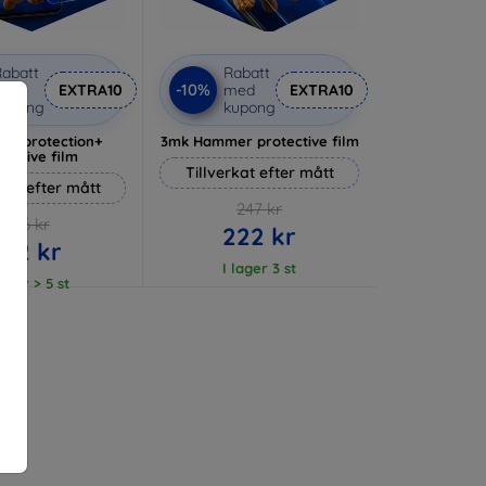
abatt
Rabatt
-10%
med
EXTRA10
med
EXTRA10
kupong
kupong
lverprotection+
3mk Hammer protective film
tective film
Tillverkat efter mått
rkat efter mått
247 kr
236 kr
222 kr
212 kr
I lager 3 st
lager > 5 st