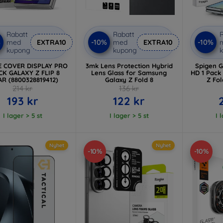
Rabatt
Rabatt
R
%
-10%
-10%
med
EXTRA10
med
EXTRA10
kupong
kupong
E COVER DISPLAY PRO
3mk Lens Protection Hybrid
Spigen Gl
CK GALAXY Z FLIP 8
Lens Glass for Samsung
HD 1 Pack
AR (8800328819412)
Galaxy Z Fold 8
Z Fol
214 kr
136 kr
193 kr
122 kr
I lager > 5 st
I lager > 5 st
I 
Nyhet
Nyhet
-10%
-10%