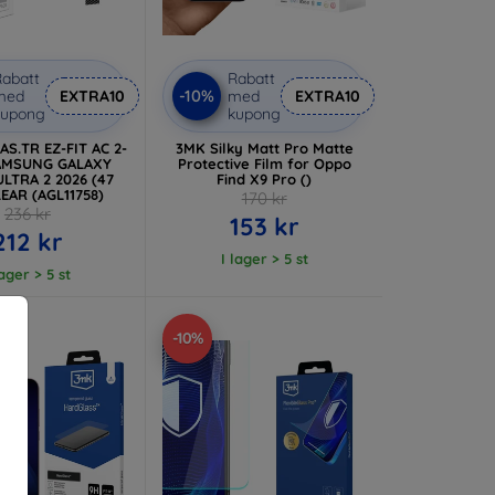
abatt
Rabatt
-10%
med
EXTRA10
med
EXTRA10
kupong
kupong
AS.TR EZ-FIT AC 2-
3MK Silky Matt Pro Matte
AMSUNG GALAXY
Protective Film for Oppo
LTRA 2 2026 (47
Find X9 Pro ()
EAR (AGL11758)
170 kr
236 kr
153 kr
212 kr
I lager > 5 st
lager > 5 st
-10%