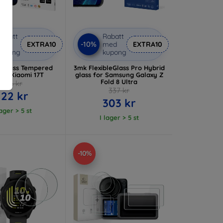
abatt
Rabatt
-10%
med
EXTRA10
med
EXTRA10
kupong
kupong
dGlass Tempered
3mk FlexibleGlass Pro Hybrid
for Xiaomi 17T
glass for Samsung Galaxy Z
Fold 8 Ultra
136 kr
337 kr
122 kr
303 kr
lager > 5 st
I lager > 5 st
-10%