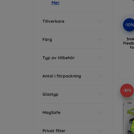
Mer
Tillverkare
-10
3mk
Färg
Flexi
f
Typ av tillbehör
Antal i förpackning
-10%
Glastyp
MagSafe
Privat filter