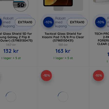
Rabatt
Rabatt
R
%
-10%
-10%
med
EXTRA10
med
EXTRA10
kupong
kupong
al Glass Shield 5D for
Tactical Glass Shield for
TECH-PRO
ung Galaxy Z Flip 8
Xiaomi Pad 7/8/8 Pro Clear
2-P
(Outer) (57983130475)
(57983130431)
FORERU
CLEAR 
147 kr
181 kr
132 kr
163 kr
I lager > 5 st
I lager > 5 st
I
-10%
-10%