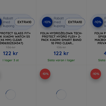
Rabatt
Rabatt
R
%
-10%
-10%
med
EXTRA10
med
EXTRA10
kupong
kupong
PROTECT GLASS FIT+
FOLIA HYDROŻELOWA TECH-
FOLIA 
CK XIAOMI WATCH S5
PROTECT HYDRO FLEX+ 2-
SPIG
(46 MM) CLEAR
PACK XIAOMI SMART BAND
MACBOO
5906302324347)
10 PRO CLEAR
PRIVA
(5906302324330)
136 kr
136 kr
122 kr
122 kr
I lager 3 st
Sista varan i lager
Sista
-10%
-10%