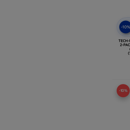
-10
TECH-
2-PA
(
-10%