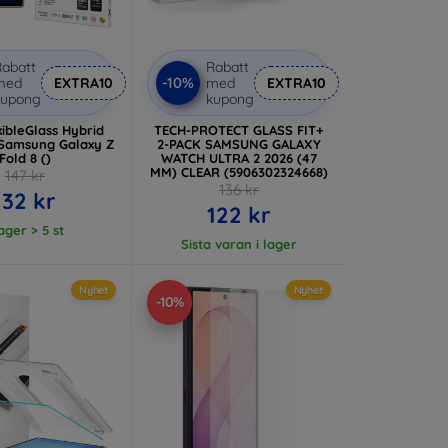
abatt
Rabatt
-10%
med
EXTRA10
med
EXTRA10
kupong
kupong
ibleGlass Hybrid
TECH-PROTECT GLASS FIT+
 Samsung Galaxy Z
2-PACK SAMSUNG GALAXY
Fold 8 ()
WATCH ULTRA 2 2026 (47
MM) CLEAR (5906302324668)
147 kr
136 kr
132 kr
122 kr
lager > 5 st
Sista varan i lager
Nyhet
Nyhet
-10%