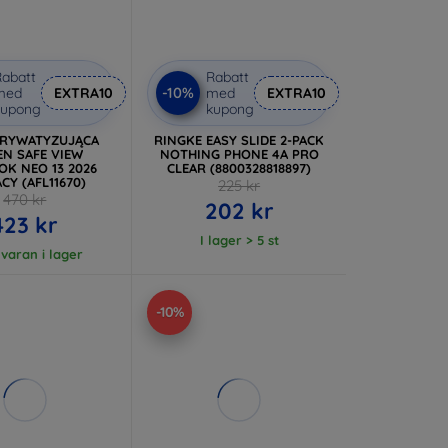
abatt
Rabatt
-10%
med
EXTRA10
med
EXTRA10
kupong
kupong
PRYWATYZUJĄCA
RINGKE EASY SLIDE 2-PACK
EN SAFE VIEW
NOTHING PHONE 4A PRO
K NEO 13 2026
CLEAR (8800328818897)
CY (AFL11670)
225 kr
470 kr
202 kr
423 kr
I lager > 5 st
 varan i lager
-10%