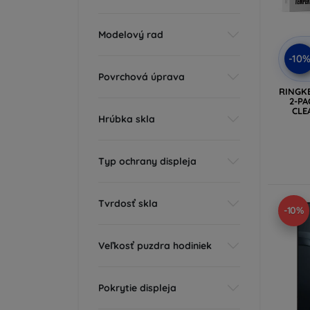
Modelový rad
-10
Povrchová úprava
RINGK
2-PA
CLE
Hrúbka skla
Typ ochrany displeja
Tvrdosť skla
-10%
Veľkosť puzdra hodiniek
Pokrytie displeja