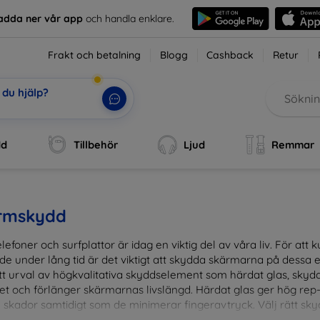
adda ner vår app
och handla enklare.
Frakt och betalning
Blogg
Cashback
Retur
du hjälp?
, di
|
dd
Tillbehör
Ljud
Remmar
rmskydd
lefoner och surfplattor är idag en viktig del av våra liv. För at
de under lång tid är det viktigt att skydda skärmarna på dessa e
ett urval av högkvalitativa skyddselement som härdat glas, sky
et och förlänger skärmarnas livslängd. Härdat glas ger hög rep
 skador samtidigt som de minimerar fingeravtryck. Välj rätt skyd
ens fallgropar. Vårt sortiment omfattar produkter som är kom