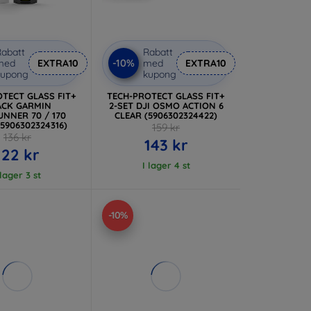
abatt
Rabatt
-10%
med
EXTRA10
med
EXTRA10
kupong
kupong
TECT GLASS FIT+
TECH-PROTECT GLASS FIT+
ACK GARMIN
2-SET DJI OSMO ACTION 6
NNER 70 / 170
CLEAR (5906302324422)
(5906302324316)
159 kr
136 kr
143 kr
122 kr
I lager 4 st
 lager 3 st
-10%