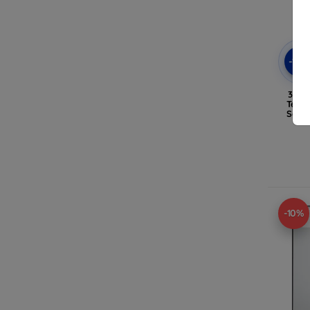
-10
3mk 
Temp
Sams
-10%