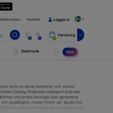
Reklamation
Kontakt
Logga in
Varukorg
0
0
0
Elektronik
Rea
t kunna njuta av deras funktioner och vackra
nheter. Display Protection-kategorin erbjuder
ddsfilmer och andra lösningar som garanterar
- och slagtålighet, medan filmer ger skydd mot
d för din enhet och skydda din investering från
patibla med en mängd olika märken och