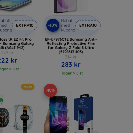
abatt
Rabatt
-10%
med
EXTRA10
med
EXTRA10
kupong
kupong
ass tR EZ Fit Pro
EF-UF976CTE Samsung Anti-
 - Samsung Galaxy
Reflecting Protective Film
d8 (AGL11942)
for Galaxy Z Fold 8 Ultra
(57983131105)
247 kr
314 kr
222 kr
283 kr
lager > 5 st
I lager > 5 st
Nyhet
-10%