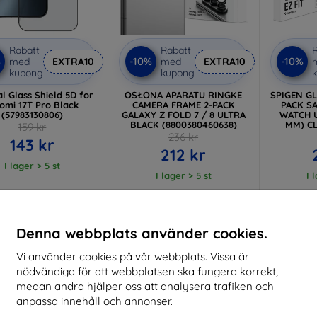
Rabatt
Rabatt
R
%
-10%
-10%
med
EXTRA10
med
EXTRA10
kupong
kupong
al Glass Shield 5D for
OSŁONA APARATU RINGKE
SPIGEN GL
omi 17T Pro Black
CAMERA FRAME 2-PACK
PACK S
(57983130806)
GALAXY Z FOLD 7 / 8 ULTRA
WATCH U
BLACK (8800380460638)
MM) CL
159 kr
236 kr
143 kr
212 kr
I lager > 5 st
I lager > 5 st
I 
-10%
-10%
Denna webbplats använder cookies.
Vi använder cookies på vår webbplats. Vissa är
nödvändiga för att webbplatsen ska fungera korrekt,
medan andra hjälper oss att analysera trafiken och
anpassa innehåll och annonser.