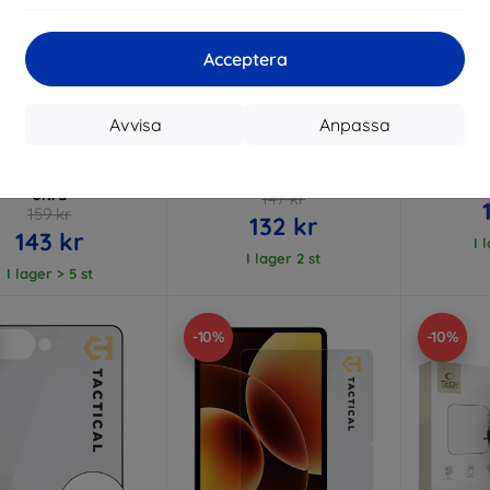
Acceptera
Rabatt
Rabatt
R
%
-10%
-10%
med
EXTRA10
med
EXTRA10
kupong
kupong
Avvisa
Anpassa
Lens Protection Pro
3mk Watch Protection
3mk Har
ered Glass Lens for
FlexibleGlass Hybrid glass
glass 
ung Galaxy Z Fold 8
for Xiaomi Watch S5 46mm
Ultra
147 kr
159 kr
132 kr
143 kr
I 
I lager 2 st
I lager > 5 st
-10%
-10%