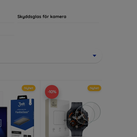
ör sin enhet.
Skyddsglas för kamera
Nyhet
Nyhet
-10%