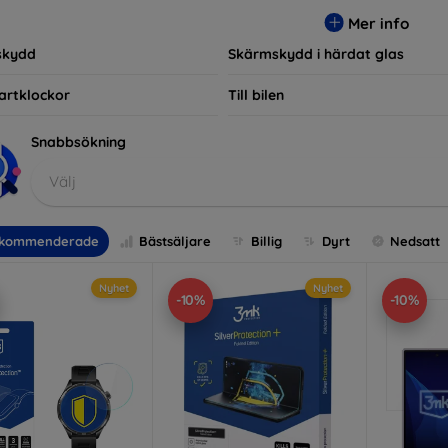
r, vilket säkerställer att varje kund hittar det perfekta skyddet f
Mer info
skydd
Skärmskydd i härdat glas
artklockor
Till bilen
Snabbsökning
Välj
kommenderade
Bästsäljare
Billig
Dyrt
Nedsatt
Nyhet
Nyhet
-10%
-10%