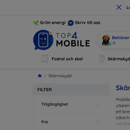
×
L
Grön energi
Skriv till oss
Behöver 
Jag är Mobi
Fodral och skal
Skärmsky
Skärmskydd
Skä
FILTER
Mobilte
Tillgänglighet
utseen
ett br
säkerh
Pris
mindre
vardag