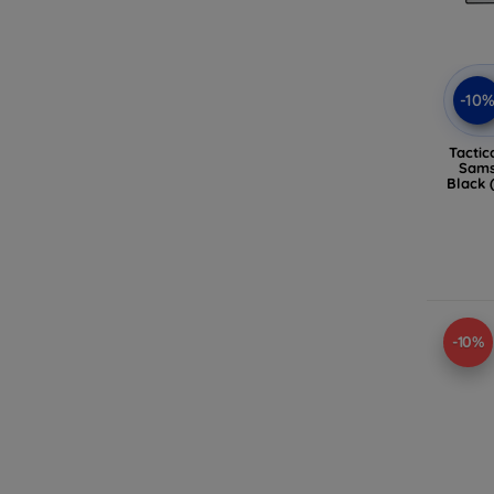
-10
Tactic
Sams
Black 
-10%