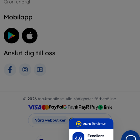
Grön energi
Mobilapp
Anslut dig till oss
©
2026
top4mobile.se. Alla rättigheter förbehållna.
Top4Mobile.se
Våra webbutiker
Excellent
4.6