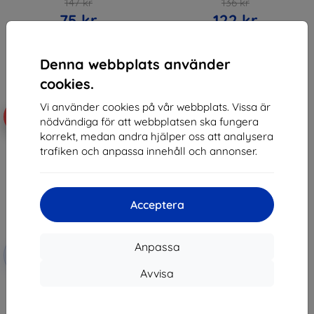
147 kr
136 kr
75 kr
122 kr
I lager 2 st
I lager 3 st
Denna webbplats använder
cookies.
Vi använder cookies på vår webbplats. Vissa är
-10%
nödvändiga för att webbplatsen ska fungera
korrekt, medan andra hjälper oss att analysera
trafiken och anpassa innehåll och annonser.
Acceptera
Rabatt
Anpassa
-10%
med
EXTRA10
kupong
Avvisa
3MK FlexibleGlass Vivo Y35 4G
(5903108495196)
147 kr