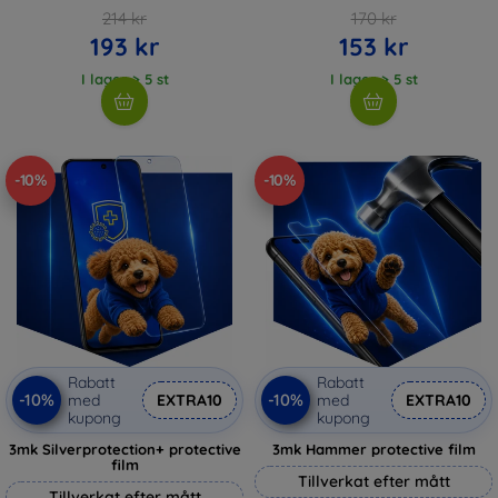
214 kr
170 kr
193 kr
153 kr
I lager > 5 st
I lager > 5 st
-10%
-10%
Rabatt
Rabatt
-10%
-10%
med
EXTRA10
med
EXTRA10
kupong
kupong
3mk Silverprotection+ protective
3mk Hammer protective film
film
Tillverkat efter mått
Tillverkat efter mått