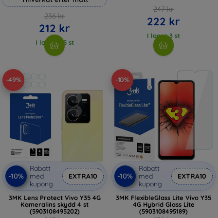
247 kr
236 kr
222 kr
212 kr
I lager 3 st
I lager > 5 st
-49%
-10%
Rabatt
Rabatt
-10%
-10%
med
EXTRA10
med
EXTRA10
kupong
kupong
3MK Lens Protect Vivo Y35 4G
3MK FlexibleGlass Lite Vivo Y35
Kameralins skydd 4 st
4G Hybrid Glass Lite
(5903108495202)
(5903108495189)