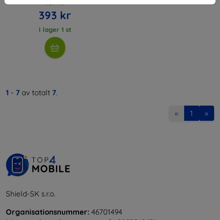
437 kr
393 kr
I lager 1 st
1
-
7
av totalt
7
.
«
1
»
Shield-SK s.r.o.
Organisationsnummer:
46701494