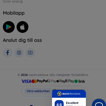
Grön energi
Mobilapp
Anslut dig till oss
©
2026
top4mobile.se. Alla rättigheter förbehållna.
Top4Mobile.se
Våra webbutiker
Excellent
4.6