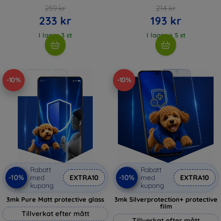
259 kr
214 kr
233 kr
193 kr
I lager 3 st
I lager > 5 st
-10%
-10%
Rabatt
Rabatt
-10%
-10%
med
EXTRA10
med
EXTRA10
kupong
kupong
3mk Pure Matt protective glass
3mk Silverprotection+ protective
film
Tillverkat efter mått
Tillverkat efter mått