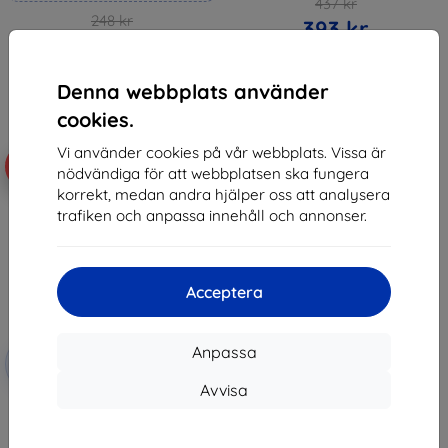
437 kr
248 kr
393 kr
223 kr
I lager 3 st
I lager 4 st
Denna webbplats använder
cookies.
Vi använder cookies på vår webbplats. Vissa är
-10%
nödvändiga för att webbplatsen ska fungera
korrekt, medan andra hjälper oss att analysera
trafiken och anpassa innehåll och annonser.
Acceptera
Rabatt
Anpassa
-10%
med
EXTRA10
kupong
Avvisa
3mk TechWrap Matte Center
Display Protective film for VW
ID.7 Tourer 2024- 15"