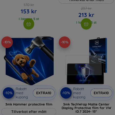
170 kr
237 kr
153 kr
213 kr
I lager > 5 st
I lager > 5 st
-10%
-10%
Rabatt
Rabatt
-10%
-10%
med
EXTRA10
med
EXTRA10
kupong
kupong
3mk Hammer protective film
3mk TechWrap Matte Center
Display Protective film for VW
Tillverkat efter mått
ID.7 2024- 15"