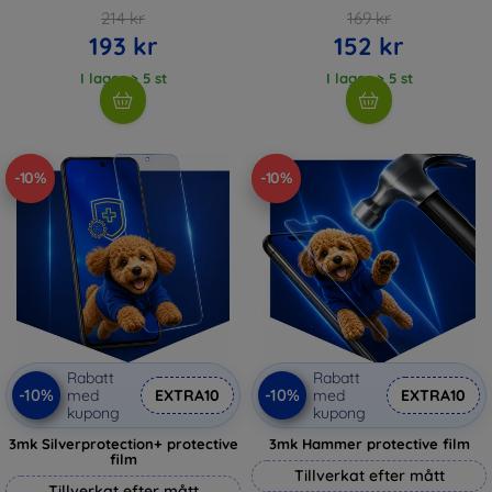
214 kr
169 kr
193 kr
152 kr
I lager > 5 st
I lager > 5 st
-10%
-10%
Rabatt
Rabatt
-10%
-10%
med
EXTRA10
med
EXTRA10
kupong
kupong
3mk Silverprotection+ protective
3mk Hammer protective film
film
Tillverkat efter mått
Tillverkat efter mått