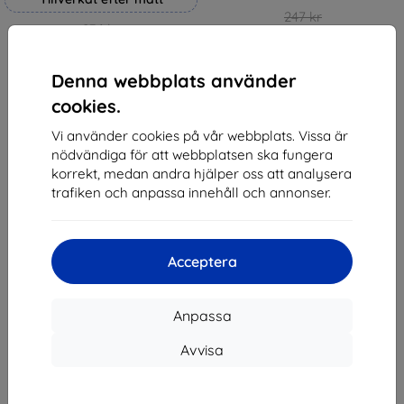
247 kr
236 kr
222 kr
212 kr
I lager 4 st
Denna webbplats använder
I lager > 5 st
cookies.
Vi använder cookies på vår webbplats. Vissa är
nödvändiga för att webbplatsen ska fungera
1
-
4
av totalt
4
.
korrekt, medan andra hjälper oss att analysera
trafiken och anpassa innehåll och annonser.
«
1
»
Acceptera
Anpassa
Avvisa
Shield-SK s.r.o.
Organisationsnummer:
46701494