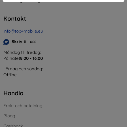
Momsregistreringsnummer:
SK2023549671
Kontakt
info@top4mobile.eu
Skriv till oss
Måndag till fredag:
På nätet
8:00 - 16:00
Lördag och söndag:
Offline
Handla
Frakt och betalning
Blogg
Cashback