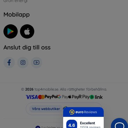
Grön energi
Mobilapp
Anslut dig till oss
©
2026
top4mobile.se. Alla rättigheter förbehållna.
Top4Mobile.se
Våra webbutiker
Excellent
4.6
13574 reviews