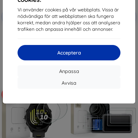
Vi använder cookies på vår webbplats. Vissa är
Rabatt
Rabatt
nödvändiga för att webbplatsen ska fungera
-10%
-10%
med
EXTRA10
med
EXTRA10
kupong
kupong
korrekt, medan andra hjälper oss att analysera
trafiken och anpassa innehåll och annonser.
Tactical Glass Shield 5D for
Tactical Glass Shield for Xiaomi
Samsung Galaxy Z Flip 8 Black
Pad 7/8/8 Pro Clear
(Outer) (57983130475)
(57983130431)
147 kr
181 kr
132 kr
163 kr
Acceptera
I lager > 5 st
I lager > 5 st
Anpassa
Avvisa
-10%
-10%