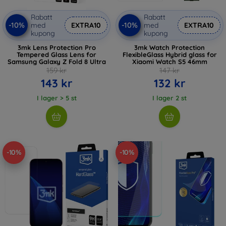
Rabatt
Rabatt
-10%
-10%
med
EXTRA10
med
EXTRA10
kupong
kupong
3mk Lens Protection Pro
3mk Watch Protection
Tempered Glass Lens for
FlexibleGlass Hybrid glass for
Samsung Galaxy Z Fold 8 Ultra
Xiaomi Watch S5 46mm
159 kr
147 kr
143 kr
132 kr
I lager > 5 st
I lager 2 st
-10%
-10%