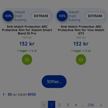
Rabatt
Rabatt
-10%
-10%
med
EXTRA10
med
EXTRA10
kupong
kupong
3mk Watch Protection ARC
3mk Watch Protection ARC
Protective film for Xiaomi Smart
Protective film for Vivo Watch
Band 10 Pro
GT2
147 kr
147 kr
132 kr
132 kr
I lager > 5 st
I lager > 5 st
30
fler...
1
-
30
av totalt
8933
.
2
3
4
298
»
«
1
…