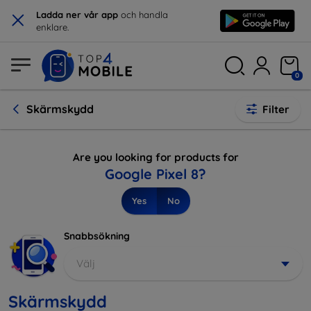
×
Ladda ner vår app
och handla
enklare.
0
Skärmskydd
Filter
Are you looking for products for
Google Pixel 8?
Yes
No
Snabbsökning
Välj
Skärmskydd