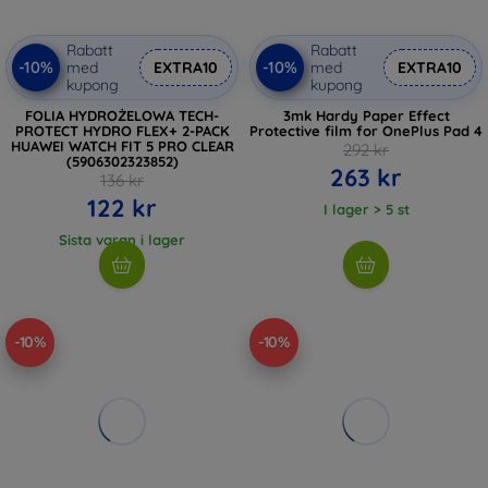
Rabatt
Rabatt
-10%
-10%
med
EXTRA10
med
EXTRA10
kupong
kupong
FOLIA HYDROŻELOWA TECH-
3mk Hardy Paper Effect
PROTECT HYDRO FLEX+ 2-PACK
Protective film for OnePlus Pad 4
HUAWEI WATCH FIT 5 PRO CLEAR
292 kr
(5906302323852)
263 kr
136 kr
122 kr
I lager > 5 st
Sista varan i lager
-10%
-10%