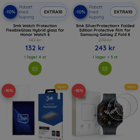
Rabatt
Rabatt
-10%
-10%
med
EXTRA10
med
EXTRA10
kupong
kupong
3mk Watch Protection
3mk SilverProtection+ Folded
FlexibleGlass Hybrid glass for
Edition Protective film for
Honor Watch 6
Samsung Galaxy Z Fold 8
147 kr
270 kr
132 kr
243 kr
I lager 4 st
I lager > 5 st
Nyhet
Nyhet
-10%
-10%