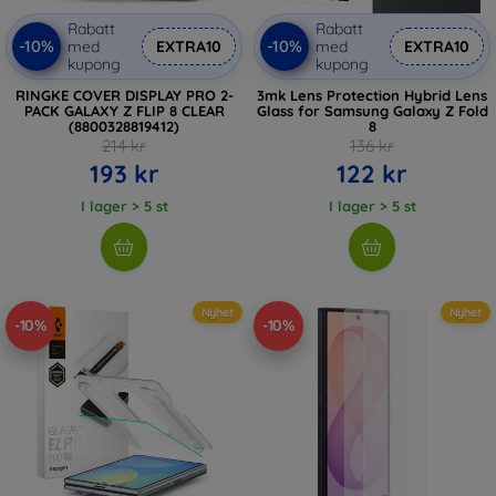
Rabatt
Rabatt
-10%
-10%
med
EXTRA10
med
EXTRA10
kupong
kupong
RINGKE COVER DISPLAY PRO 2-
3mk Lens Protection Hybrid Lens
PACK GALAXY Z FLIP 8 CLEAR
Glass for Samsung Galaxy Z Fold
(8800328819412)
8
214 kr
136 kr
193 kr
122 kr
I lager > 5 st
I lager > 5 st
Nyhet
Nyhet
-10%
-10%