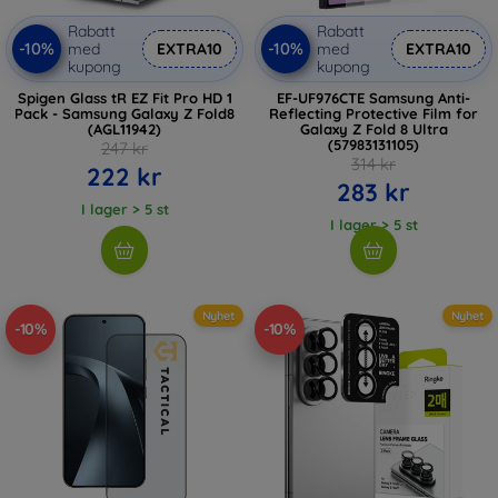
Rabatt
Rabatt
-10%
-10%
med
EXTRA10
med
EXTRA10
kupong
kupong
Spigen Glass tR EZ Fit Pro HD 1
EF-UF976CTE Samsung Anti-
Pack - Samsung Galaxy Z Fold8
Reflecting Protective Film for
(AGL11942)
Galaxy Z Fold 8 Ultra
(57983131105)
247 kr
314 kr
222 kr
283 kr
I lager > 5 st
I lager > 5 st
Nyhet
Nyhet
-10%
-10%