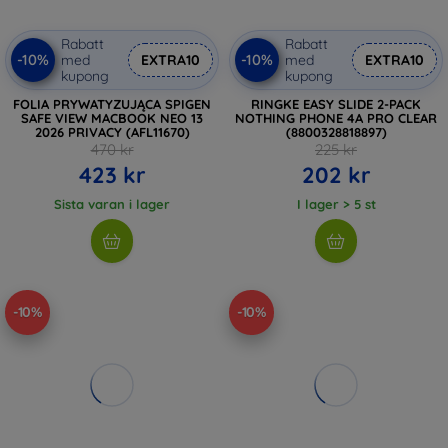
Rabatt
Rabatt
-10%
-10%
med
EXTRA10
med
EXTRA10
kupong
kupong
FOLIA PRYWATYZUJĄCA SPIGEN
RINGKE EASY SLIDE 2-PACK
SAFE VIEW MACBOOK NEO 13
NOTHING PHONE 4A PRO CLEAR
2026 PRIVACY (AFL11670)
(8800328818897)
470 kr
225 kr
423 kr
202 kr
Sista varan i lager
I lager > 5 st
-10%
-10%