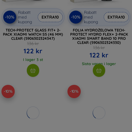
Rabatt
Rabatt
-10%
-10%
med
EXTRA10
med
EXTRA10
kupong
kupong
TECH-PROTECT GLASS FIT+ 2-
FOLIA HYDROŻELOWA TECH-
PACK XIAOMI WATCH S5 (46 MM)
PROTECT HYDRO FLEX+ 2-PACK
CLEAR (5906302324347)
XIAOMI SMART BAND 10 PRO
CLEAR (5906302324330)
136 kr
136 kr
122 kr
122 kr
I lager 3 st
Sista varan i lager
-10%
-10%