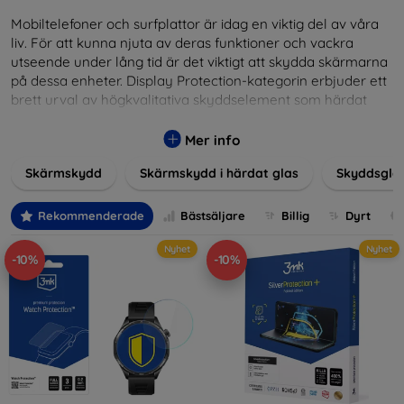
Mobiltelefoner och surfplattor är idag en viktig del av våra
liv. För att kunna njuta av deras funktioner och vackra
utseende under lång tid är det viktigt att skydda skärmarna
på dessa enheter. Display Protection-kategorin erbjuder ett
brett urval av högkvalitativa skyddselement som härdat
glas, skyddsfilmer och andra lösningar som garanterar
säkerhet och förlänger skärmarnas livslängd. Härdat glas
Mer info
ger hög rep- och slagtålighet, medan filmer ger skydd mot
Skärmskydd
Skärmskydd i härdat glas
Skyddsgla
mindre skador samtidigt som de minimerar fingeravtryck.
Välj rätt skydd för din enhet och skydda din investering från
vardagens fallgropar. Vårt sortiment omfattar produkter
Rekommenderade
Bästsäljare
Billig
Dyrt
som är kompatibla med en mängd olika märken och
Nyhet
Nyhet
modeller, vilket säkerställer att varje kund hittar det
-10%
-10%
perfekta skyddet för sin enhet.