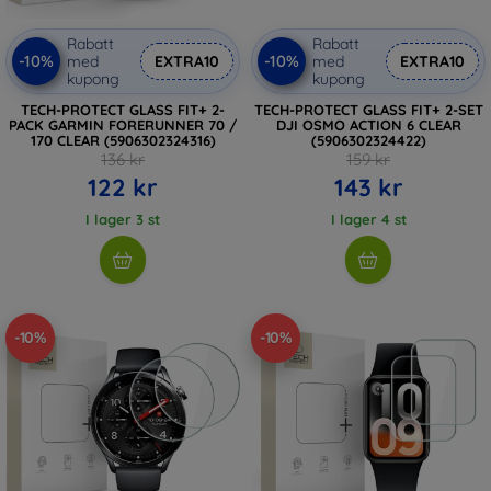
Rabatt
Rabatt
-10%
-10%
med
EXTRA10
med
EXTRA10
kupong
kupong
TECH-PROTECT GLASS FIT+ 2-
TECH-PROTECT GLASS FIT+ 2-SET
PACK GARMIN FORERUNNER 70 /
DJI OSMO ACTION 6 CLEAR
170 CLEAR (5906302324316)
(5906302324422)
136 kr
159 kr
122 kr
143 kr
I lager 3 st
I lager 4 st
-10%
-10%