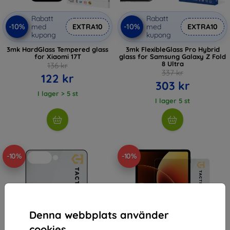
Rabatt
Rabatt
-10%
-10%
med
EXTRA10
med
EXTRA10
kupong
kupong
3mk HardGlass Tempered glass
3mk FlexibleGlass Pro Hybrid
for Xiaomi 17T
glass for Samsung Galaxy Z Fold
8 Ultra
136 kr
337 kr
122 kr
303 kr
I lager > 5 st
I lager 5 st
-10%
-10%
Denna webbplats använder
cookies.