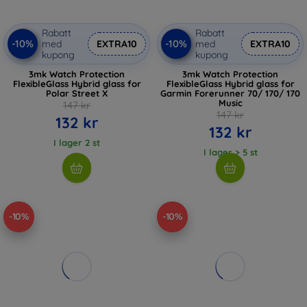
Rabatt
Rabatt
-10%
-10%
med
EXTRA10
med
EXTRA10
kupong
kupong
3mk Watch Protection
3mk Watch Protection
FlexibleGlass Hybrid glass for
FlexibleGlass Hybrid glass for
Polar Street X
Garmin Forerunner 70/ 170/ 170
Music
147 kr
147 kr
132 kr
132 kr
I lager 2 st
I lager > 5 st
-10%
-10%