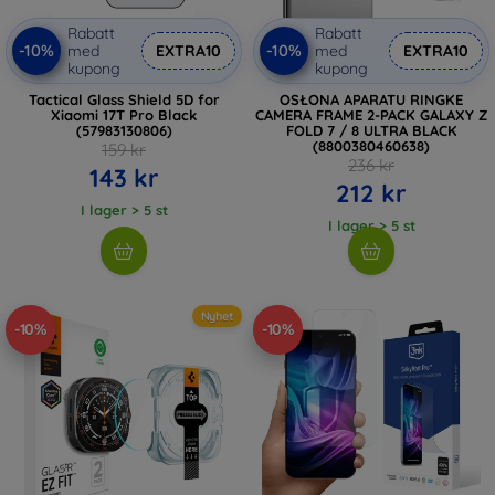
Rabatt
Rabatt
-10%
-10%
med
EXTRA10
med
EXTRA10
kupong
kupong
Tactical Glass Shield 5D for
OSŁONA APARATU RINGKE
Xiaomi 17T Pro Black
CAMERA FRAME 2-PACK GALAXY Z
(57983130806)
FOLD 7 / 8 ULTRA BLACK
(8800380460638)
159 kr
236 kr
143 kr
212 kr
I lager > 5 st
I lager > 5 st
Nyhet
-10%
-10%