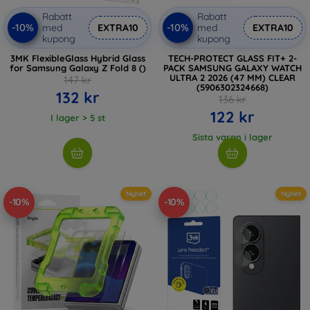
Rabatt
Rabatt
-10%
-10%
med
EXTRA10
med
EXTRA10
kupong
kupong
3MK FlexibleGlass Hybrid Glass
TECH-PROTECT GLASS FIT+ 2-
for Samsung Galaxy Z Fold 8 ()
PACK SAMSUNG GALAXY WATCH
ULTRA 2 2026 (47 MM) CLEAR
147 kr
(5906302324668)
132 kr
136 kr
122 kr
I lager > 5 st
Sista varan i lager
Nyhet
Nyhet
-10%
-10%