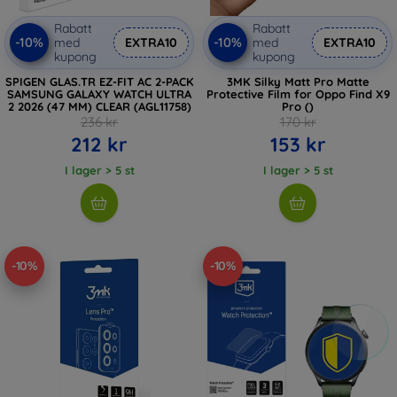
Rabatt
Rabatt
-10%
-10%
med
EXTRA10
med
EXTRA10
kupong
kupong
SPIGEN GLAS.TR EZ-FIT AC 2-PACK
3MK Silky Matt Pro Matte
SAMSUNG GALAXY WATCH ULTRA
Protective Film for Oppo Find X9
2 2026 (47 MM) CLEAR (AGL11758)
Pro ()
236 kr
170 kr
212 kr
153 kr
I lager > 5 st
I lager > 5 st
-10%
-10%