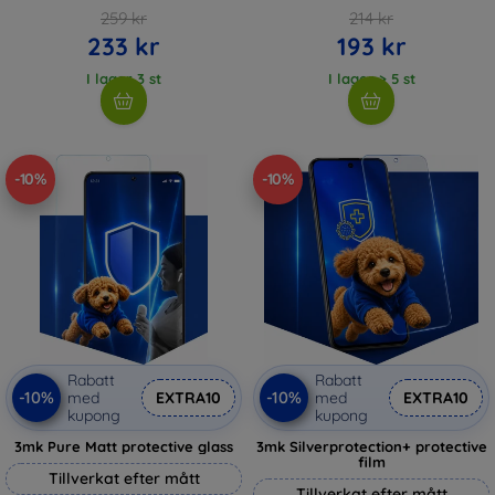
259 kr
214 kr
233 kr
193 kr
I lager 3 st
I lager > 5 st
-10%
-10%
Rabatt
Rabatt
-10%
-10%
med
EXTRA10
med
EXTRA10
kupong
kupong
3mk Pure Matt protective glass
3mk Silverprotection+ protective
film
Tillverkat efter mått
Tillverkat efter mått