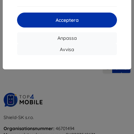
133 kr
248 kr
223 kr
I lager > 5 st
Acceptera
I lager 4 st
Anpassa
Avvisa
1
-
6
av totalt
6
.
«
1
»
Shield-SK s.r.o.
Organisationsnummer:
46701494