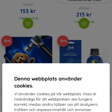
170 kr
237 kr
153 kr
213 kr
I lager > 5 st
I lager > 5 st
-10%
-10%
Denna webbplats använder
cookies.
Rabatt
Rabatt
-10%
-10%
med
EXTRA10
med
EXTRA10
Vi använder cookies på vår webbplats. Vissa är
kupong
kupong
nödvändiga för att webbplatsen ska fungera
3mk Hammer protective film
3MK Folia ARC Withings Steel HR
korrekt, medan andra hjälper oss att analysera
36mm Watch Fullscreen Folia
Tillverkat efter mått
148 kr
trafiken och anpassa innehåll och annonser.