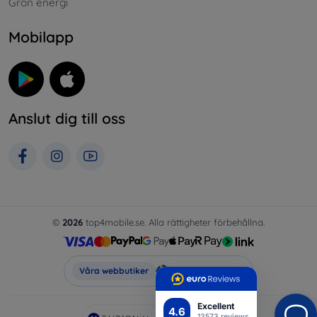
Grön energi
Mobilapp
Anslut dig till oss
©
2026
top4mobile.se. Alla rättigheter förbehållna.
Top4Mobile.se
Våra webbutiker
Excellent
4.6
13573 reviews