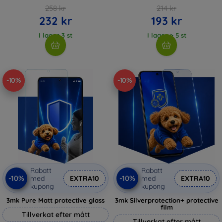
258 kr
214 kr
232 kr
193 kr
I lager 3 st
I lager > 5 st
-10%
-10%
Rabatt
Rabatt
-10%
-10%
med
EXTRA10
med
EXTRA10
kupong
kupong
3mk Pure Matt protective glass
3mk Silverprotection+ protective
film
Tillverkat efter mått
Tillverkat efter mått