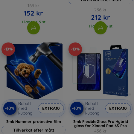
169 kr
236 kr
152 kr
212 kr
I lager > 5 st
I lager > 5 st
-10%
-10%
Rabatt
Rabatt
-10%
-10%
med
EXTRA10
med
EXTRA10
kupong
kupong
3mk Hammer protective film
3mk FlexibleGlass Pro Hybrid
glass for Xiaomi Pad 6S Pro
Tillverkat efter mått
436 kr