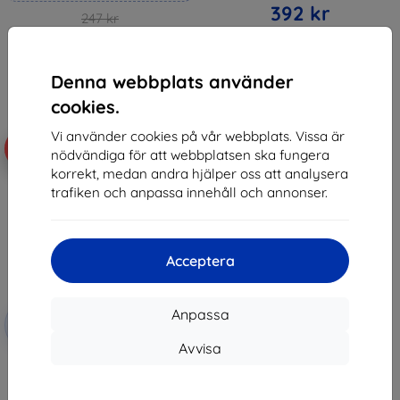
392 kr
247 kr
222 kr
I lager > 5 st
I lager 4 st
Denna webbplats använder
cookies.
Vi använder cookies på vår webbplats. Vissa är
-10%
nödvändiga för att webbplatsen ska fungera
korrekt, medan andra hjälper oss att analysera
trafiken och anpassa innehåll och annonser.
Acceptera
Rabatt
Anpassa
-10%
med
EXTRA10
kupong
Avvisa
3mk FlexibleGlass Hybrid glass
for Xiaomi Pad 6S Pro
225 kr