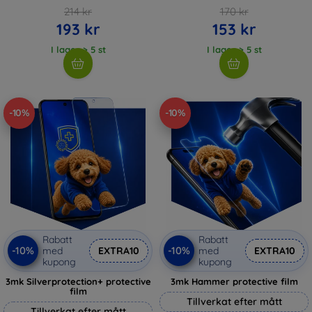
214 kr
170 kr
193 kr
153 kr
I lager > 5 st
I lager > 5 st
-10%
-10%
Rabatt
Rabatt
-10%
-10%
med
EXTRA10
med
EXTRA10
kupong
kupong
3mk Silverprotection+ protective
3mk Hammer protective film
film
Tillverkat efter mått
Tillverkat efter mått