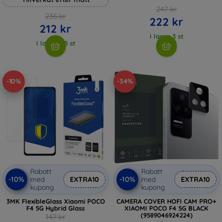
247 kr
236 kr
222 kr
212 kr
I lager 3 st
I lager > 5 st
-10%
-34%
Rabatt
Rabatt
-10%
-10%
med
EXTRA10
med
EXTRA10
kupong
kupong
3MK FlexibleGlass Xiaomi POCO
CAMERA COVER HOFI CAM PRO+
F4 5G Hybrid Glass
XIAOMI POCO F4 5G BLACK
(9589046924224)
147 kr