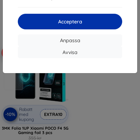
136 kr
143 kr
122 kr
I lager > 5 st
I lager > 5 st
Acceptera
Anpassa
Avvisa
-58%
Rabatt
-10%
med
EXTRA10
kupong
3MK Folia 1UP Xiaomi POCO F4 5G
Gaming foil 3 pcs
355 kr