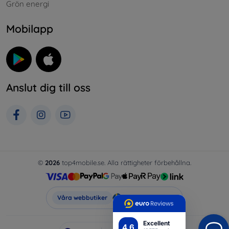
Grön energi
Mobilapp
Anslut dig till oss
©
2026
top4mobile.se. Alla rättigheter förbehållna.
Top4Mobile.se
Våra webbutiker
Excellent
4.6