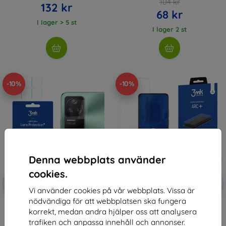
104 kr
132 kr
68 kr
I lager > 5 st
I lager 2 st
-10%
-10%
Denna webbplats använder
cookies.
Rabatt
Rabatt
-10%
-10%
med
EXTRA10
med
EXTRA10
Vi använder cookies på vår webbplats. Vissa är
kupong
kupong
nödvändiga för att webbplatsen ska fungera
3MK Lens Protect Xiaomi POCO
3MK Folia ARC+ FS Xiaomi POCO
korrekt, medan andra hjälper oss att analysera
F4 5G camera lens protection 4
F4 5G Fullscreen Foil
pcs
159 kr
trafiken och anpassa innehåll och annonser.