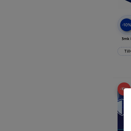
-10
3mk 
Til
-10%