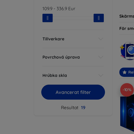
modelle
109.9
-
336.9
Eur
Skärm
För sm
Tillverkare
Povrchová úprava
Re
Hrúbka skla
-10%
Avancerat filter
Resultat
19