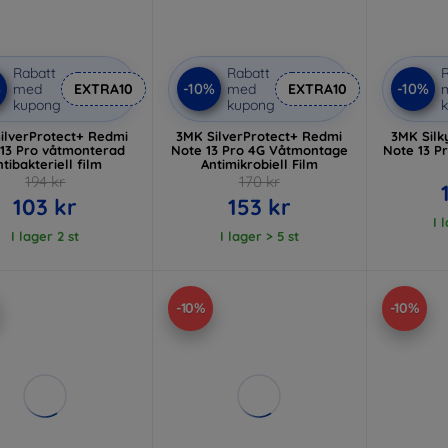
Rabatt
Rabatt
R
%
-10%
-10%
med
EXTRA10
med
EXTRA10
kupong
kupong
ilverProtect+ Redmi
3MK SilverProtect+ Redmi
3MK Silk
 13 Pro våtmonterad
Note 13 Pro 4G Våtmontage
Note 13 P
ntibakteriell film
Antimikrobiell Film
194 kr
170 kr
103 kr
153 kr
I 
I lager 2 st
I lager > 5 st
-10%
-10%