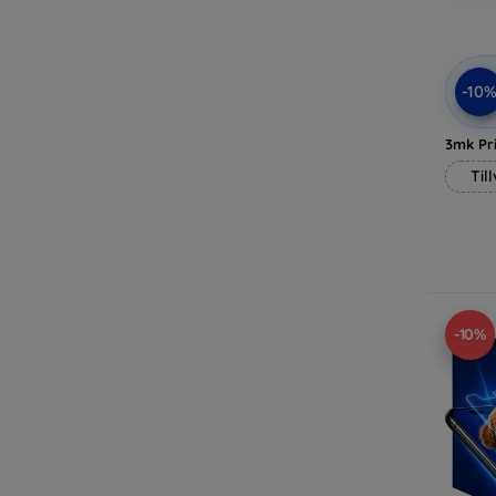
-10
3mk Pri
Til
-10%