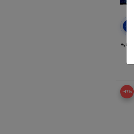
-10
3mk
Hybrid
-47%