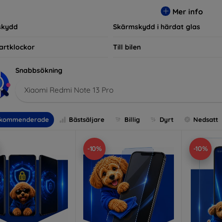
r, vilket säkerställer att varje kund hittar det perfekta skyddet f
Mer info
skydd
Skärmskydd i härdat glas
artklockor
Till bilen
Snabbsökning
Xiaomi Redmi Note 13 Pro
kommenderade
Bästsäljare
Billig
Dyrt
Nedsatt
-10%
-10%