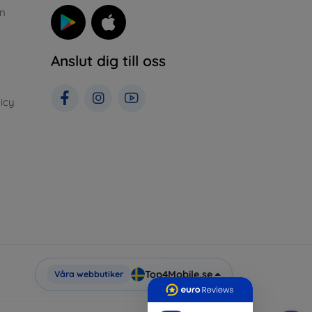
n
Anslut dig till oss
icy
Top4Mobile.se
Våra webbutiker