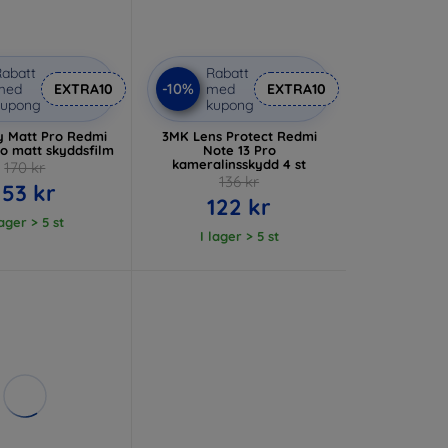
abatt
Rabatt
-10%
med
EXTRA10
med
EXTRA10
kupong
kupong
y Matt Pro Redmi
3MK Lens Protect Redmi
ro matt skyddsfilm
Note 13 Pro
kameralinsskydd 4 st
170 kr
136 kr
153 kr
122 kr
lager > 5 st
I lager > 5 st