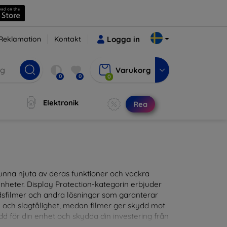
Reklamation
Kontakt
Logga in
Varukorg
0
0
0
Elektronik
Rea
t kunna njuta av deras funktioner och vackra
nheter. Display Protection-kategorin erbjuder
ddsfilmer och andra lösningar som garanterar
- och slagtålighet, medan filmer ger skydd mot
d för din enhet och skydda din investering från
patibla med en mängd olika märken och