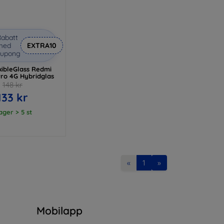
abatt
med
EXTRA10
kupong
xibleGlass Redmi
Pro 4G Hybridglas
148 kr
133 kr
lager > 5 st
«
1
»
n
Mobilapp