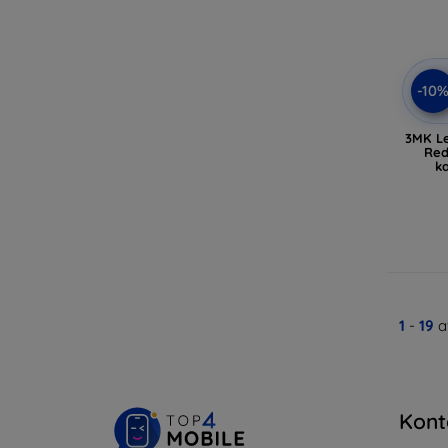
-10
3MK Le
Red
k
1
-
19
a
Kont