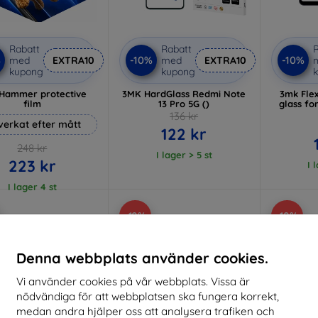
Rabatt
Rabatt
R
%
-10%
-10%
med
EXTRA10
med
EXTRA10
kupong
kupong
Hammer protective
3MK HardGlass Redmi Note
3mk Flex
film
13 Pro 5G ()
glass fo
136 kr
lverkat efter mått
122 kr
248 kr
I lager > 5 st
223 kr
I 
I lager 4 st
-10%
-10%
Denna webbplats använder cookies.
Vi använder cookies på vår webbplats. Vissa är
nödvändiga för att webbplatsen ska fungera korrekt,
medan andra hjälper oss att analysera trafiken och