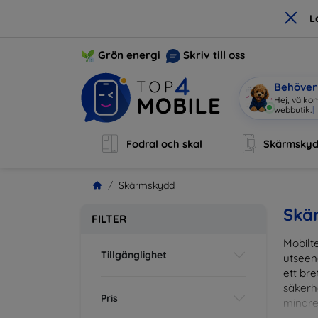
×
L
Grön energi
Skriv till oss
Behöver 
J
|
Fodral och skal
Skärmsky
Skärmskydd
Skä
FILTER
Mobilte
Tillgänglighet
utseen
ett br
säkerh
Pris
mindre
vardag