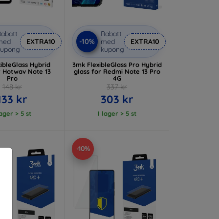
abatt
Rabatt
-10%
med
EXTRA10
med
EXTRA10
kupong
kupong
ibleGlass Hybrid
3mk FlexibleGlass Pro Hybrid
r Hotwav Note 13
glass for Redmi Note 13 Pro
Pro
4G
148 kr
337 kr
133 kr
303 kr
lager > 5 st
I lager > 5 st
-10%