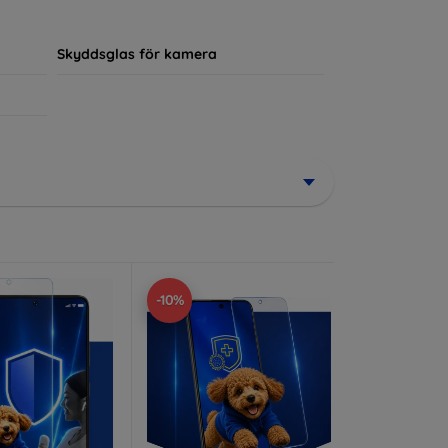
ör sin enhet.
Skyddsglas för kamera
-10%