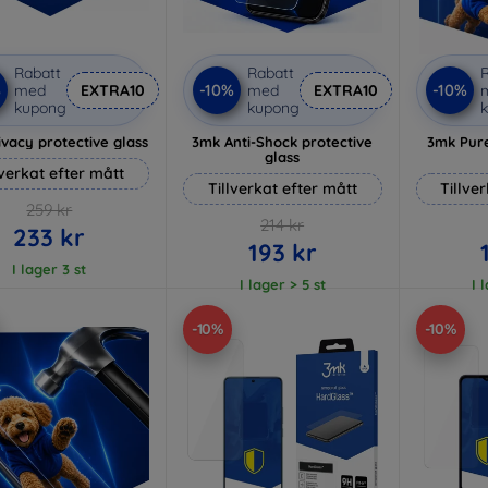
Rabatt
Rabatt
R
%
-10%
-10%
med
EXTRA10
med
EXTRA10
kupong
kupong
vacy protective glass
3mk Anti-Shock protective
3mk Pure
glass
lverkat efter mått
Tillverkat efter mått
Tillve
259 kr
214 kr
233 kr
193 kr
I lager 3 st
I lager > 5 st
I 
-10%
-10%