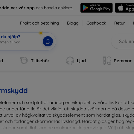
adda ner vår app
och handla enklare.
Frakt och betalning
Blogg
Cashback
Retur
du hjälp?
dd
Tillbehör
Ljud
Remmar
rmskydd
lefoner och surfplattor är idag en viktig del av våra liv. För at
de under lång tid är det viktigt att skydda skärmarna på dessa e
ett urval av högkvalitativa skyddselement som härdat glas, sky
et och förlänger skärmarnas livslängd. Härdat glas ger hög rep
 skador samtidigt som de minimerar fingeravtryck. Välj rätt skyd
ens fallgropar. Vårt sortiment omfattar produkter som är kom