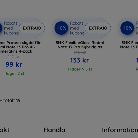
Rabatt
Rabatt
R
%
-10%
-10%
med
EXTRA10
med
EXTRA10
kupong
kupong
ns Protect skydd för
3MK FlexibleGlass Redmi
3MK Fle
mi Note 13 Pro 4G
Note 13 Pro hybridglas
Note 13 
ameralins 4-pack
148 kr
110 kr
133 kr
99 kr
I lager > 5 st
I 
I lager 2 st
v totalt
19
.
akt
Handla
Informatio