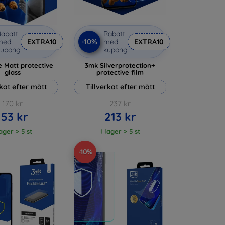
abatt
Rabatt
-10%
med
EXTRA10
med
EXTRA10
kupong
kupong
 Matt protective
3mk Silverprotection+
glass
protective film
rkat efter mått
Tillverkat efter mått
170 kr
237 kr
153 kr
213 kr
lager > 5 st
I lager > 5 st
-10%