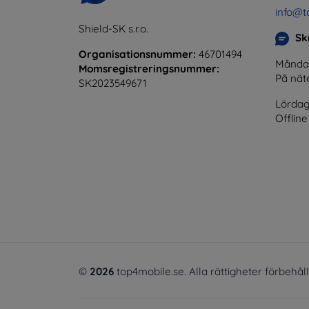
info@t
Shield-SK s.r.o.
Skr
Organisationsnummer:
46701494
Måndag 
Momsregistreringsnummer:
På nät
SK2023549671
Lördag
Offline
©
2026
top4mobile.se. Alla rättigheter förbehål