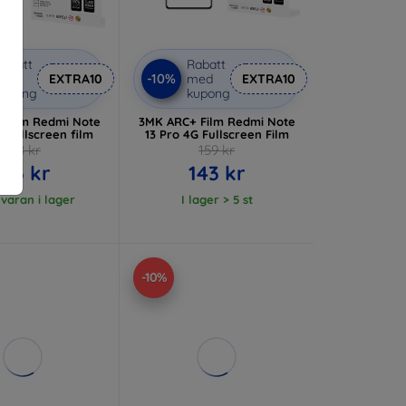
abatt
Rabatt
-10%
med
EXTRA10
med
EXTRA10
kupong
kupong
 film Redmi Note
3MK ARC+ Film Redmi Note
G fullscreen film
13 Pro 4G Fullscreen Film
148 kr
159 kr
133 kr
143 kr
 varan i lager
I lager > 5 st
-10%