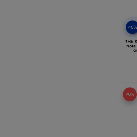
-10
3MK S
Note
a
-10%